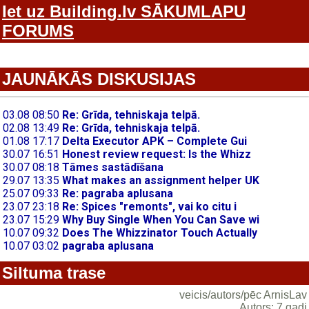
Iet uz Building.lv SĀKUMLAPU
FORUMS
JAUNĀKĀS DISKUSIJAS
Siltuma trase
veicis/autors/pēc ArnisLav
Autors: 7 gadi