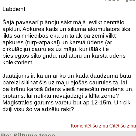
Labdien!
Šajā pavasarī plānoju sākt mājā ievilkt centrālo
apkluri. Apkures katls un siltuma akumulators tiks
likts saimniecības ēkā un tālāk pa zemi vilkt
apkures (turp-atpakaļ) un karstā ūdens (ar
cirkulāciju) caurules uz māju. kur tālāk tie
pieslēgtos silto grīdu, radiatoru un karstā ūdens
kolektoriem.
Jautājums ir, kā un ar ko un kādā daudzumā būtu
pareizi siltināt šīs uz māju ejošās caurules tā, lai
pa krānu karstā ūdens vietā netecētu remdens un,
protams, lai netiktu nevajadzīgi sildīta zeme?
Maģistrāles garums varētu būt ap 12-15m. Un cik
dziļi visu šo vajadzētu rakt?
Komentēt šo ziņu
Citēt šo ziņu
Re: Siltuma trase