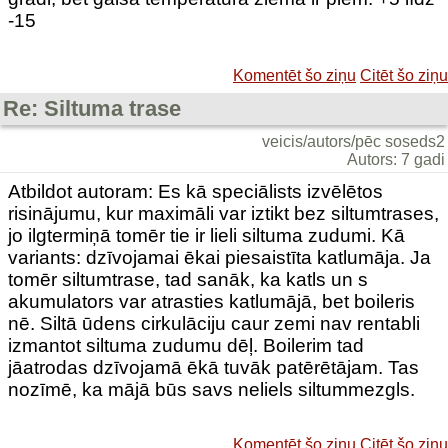
-15
Komentēt šo ziņu
Citēt šo ziņu
Re: Siltuma trase
veicis/autors/pēc soseds2
Autors: 7 gadi
Atbildot autoram: Es kā speciālists izvēlētos
risinājumu, kur maximāli var iztikt bez siltumtrases,
jo ilgtermiņā tomēr tie ir lieli siltuma zudumi. Kā
variants: dzīvojamai ēkai piesaistīta katlumāja. Ja
tomēr siltumtrase, tad sanāk, ka katls un s
akumulators var atrasties katlumājā, bet boileris
nē. Siltā ūdens cirkulāciju caur zemi nav rentabli
izmantot siltuma zudumu dēļ. Boilerim tad
jāatrodas dzīvojamā ēkā tuvāk patērētājam. Tas
nozīmē, ka mājā būs savs neliels siltummezgls.
Komentēt šo ziņu
Citēt šo ziņu