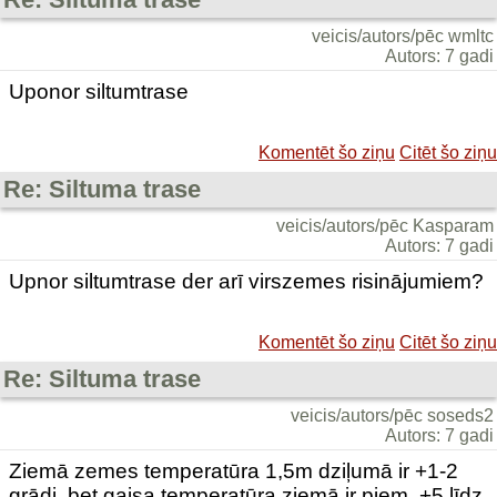
veicis/autors/pēc wmltc
Autors: 7 gadi
Uponor siltumtrase
Komentēt šo ziņu
Citēt šo ziņu
Re: Siltuma trase
veicis/autors/pēc Kasparam
Autors: 7 gadi
Upnor siltumtrase der arī virszemes risinājumiem?
Komentēt šo ziņu
Citēt šo ziņu
Re: Siltuma trase
veicis/autors/pēc soseds2
Autors: 7 gadi
Ziemā zemes temperatūra 1,5m dziļumā ir +1-2
grādi, bet gaisa temperatūra ziemā ir piem. +5 līdz