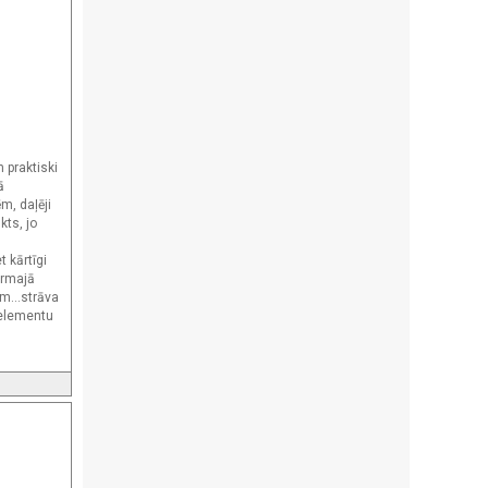
 praktiski
ā
m, daļēji
kts, jo
t kārtīgi
irmajā
m...strāva
 elementu