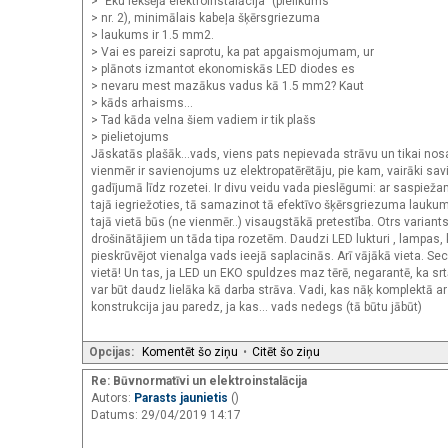
> "Ēku iekšējā elektroinstalācija" (pielikums
> nr. 2), minimālais kabeļa šķērsgriezuma
> laukums ir 1.5 mm2.
> Vai es pareizi saprotu, ka pat apgaismojumam, ur
> plānots izmantot ekonomiskās LED diodes es
> nevaru mest mazākus vadus kā 1.5 mm2? Kaut
> kāds arhaisms...
> Tad kāda velna šiem vadiem ir tik plašs
> pielietojums
Jāskatās plašāk...vads, viens pats nepievada strāvu un tikai nosa
vienmēr ir savienojums uz elektropatērētāju, pie kam, vairāki sa
gadījumā līdz rozetei. Ir divu veidu vada pieslēgumi: ar saspiež
tajā iegriežoties, tā samazinot tā efektīvo šķērsgriezuma laukum
tajā vietā būs (ne vienmēr..) visaugstākā pretestība. Otrs varian
drošinātājiem un tāda tipa rozetēm. Daudzi LED lukturi , lampas, k
pieskrūvējot vienalga vads ieejā saplacinās. Arī vājākā vieta. 
vietā! Un tas, ja LED un EKO spuldzes maz tērē, negarantē, ka s
var būt daudz lielāka kā darba strāva. Vadi, kas nāķ komplektā 
konstrukcija jau paredz, ja kas... vads nedegs (tā būtu jābūt)
Opcijas:
Komentēt šo ziņu
•
Citēt šo ziņu
Re: Būvnormatīvi un elektroinstalācija
Autors:
Parasts jaunietis
()
Datums: 29/04/2019 14:17