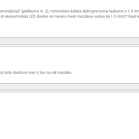
oinstalācija" (pielikums nr. 2), minimālais kabeļa šķērsgriezuma laukums ir 1.5 m
antot ekonomiskās LED diodes es nevaru mest mazākus vadus kā 1.5 mm2? Kaut 
 tāds diedziņš vien ir, kur nu vēl mazāku.