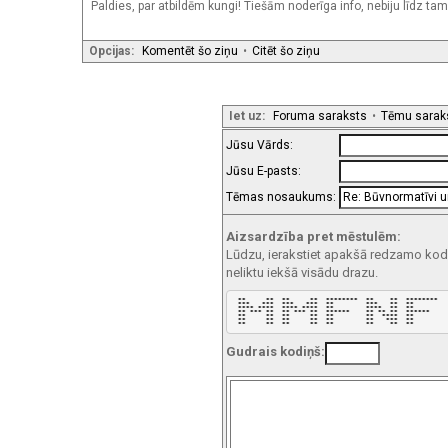
Paldies, par atbildēm kungi! Tiešām noderīga info, nebiju līdz ta
Opcijas:
Komentēt šo ziņu
•
Citēt šo ziņu
Iet uz:
Foruma saraksts
•
Tēmu sarak
Jūsu Vārds:
Jūsu E-pasts:
Tēmas nosaukums:
Aizsardzība pret mēstulēm:
Lūdzu, ierakstiet apakšā redzamo kodu!
neliktu iekšā visādu drazu.
 **     **  **     **  ********  **    **  ******** 

 ***   ***  ***   ***  **        ***   **  **       

 **** ****  **** ****  **        ****  **  **       

 ** *** **  ** *** **  ******    ** ** **  ******   

 **     **  **     **  **        **  ****  **       

 **     **  **     **  **        **   ***  **       

 **     **  **     **  **        **    **  **       
Gudrais kodiņš: