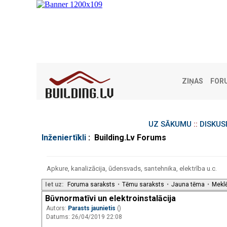
ZIŅAS
FOR
UZ SĀKUMU
::
DISKUS
Inženiertīkli
: Building.Lv Forums
Apkure, kanalizācija, ūdensvads, santehnika, elektrība u.c.
Iet uz:
Foruma saraksts
•
Tēmu saraksts
•
Jauna tēma
•
Mekl
Būvnormatīvi un elektroinstalācija
Autors:
Parasts jaunietis
()
Datums: 26/04/2019 22:08