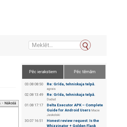
Pēc ierakstiem
Pēc tēmām
03.08 08:50
Re: Grīda, tehniskaja telpā.
agrais
02.08 13:49
Re: Grīda, tehniskaja telpā.
Dudud
ā
•
Nākošā
01.08 17:17
Delta Executor APK – Complete
Guide for Android Users
Macie
Jaskolski
30.07 16:51
Honest review request: Is the
Whizzinator + Golden Flask