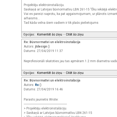
Projektēju elektroinstalāciju.
Saskaņā ar Latvijas būvnormatīvu LBN 261-15 "Ēku iekšējā elektr
Vai es pareizi saprotu, ka pat apgaismojumam, ur plānots izm
arhaisms...
Tad kāda velna šiem vadiem ir tik plašs pielietojums
Opcijas:
Komentēt šo ziņu
•
Citēt šo ziņu
Re: Būvnormatīvi un elektroinstalācija
Autors:
jtdesign
()
Datums: 27/04/2019 11:37
Neprofesionāli skatoties jau tas apmēram 1.2 mm diametra vadiņš
Opcijas:
Komentēt šo ziņu
•
Citēt šo ziņu
Re: Būvnormatīvi un elektroinstalācija
Autors:
Rx
()
Datums: 27/04/2019 16:46
Parasts jaunietis Wrote:
-------------------------------------------------------
> Projektēju elektroinstalāciju.
> Saskaņā ar Latvijas būvnormatīvu LBN 261-15