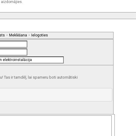
m aizdomājies.
sts
•
Meklēšana
•
Ielogoties
 Tas ir tamdēļ, lai spameru boti automātiski