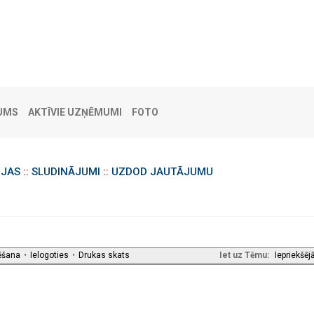
UMS
AKTĪVIE UZŅĒMUMI
FOTO
IJAS
::
SLUDINĀJUMI
::
UZDOD JAUTĀJUMU
ēšana
•
Ielogoties
•
Drukas skats
Iet uz Tēmu:
Iepriekšēj