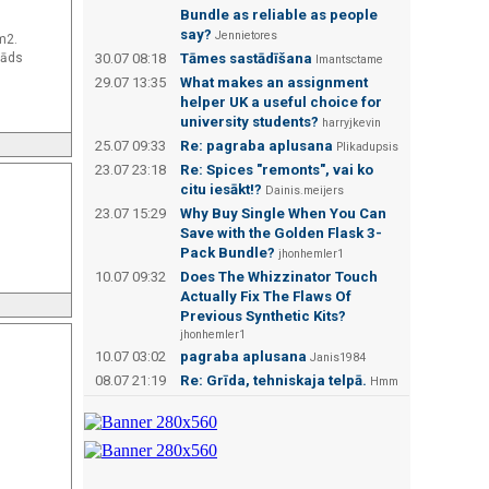
Bundle as reliable as people
say?
Jennietores
m2.
kāds
30.07 08:18
Tāmes sastādīšana
Imantsctame
29.07 13:35
What makes an assignment
helper UK a useful choice for
university students?
harryjkevin
25.07 09:33
Re: pagraba aplusana
Plikadupsis
23.07 23:18
Re: Spices "remonts", vai ko
citu iesākt!?
Dainis.meijers
23.07 15:29
Why Buy Single When You Can
Save with the Golden Flask 3-
Pack Bundle?
jhonhemler1
10.07 09:32
Does The Whizzinator Touch
Actually Fix The Flaws Of
Previous Synthetic Kits?
jhonhemler1
10.07 03:02
pagraba aplusana
Janis1984
08.07 21:19
Re: Grīda, tehniskaja telpā.
Hmm