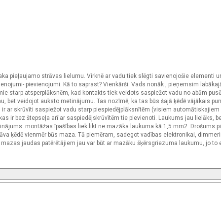
ka pieļaujamo strāvas lielumu. Virknē ar vadu tiek slēgti savienojošie elementi un
vienojumi- pievienojumi. Kā to saprast? Vienkārši: Vads nonāk , pieņemsim labākaj
amie starp atsperplāksnēm, kad kontakts tiek veidots saspiežot vadu no abām pusē
u, bet veidojot auksto metinājumu. Tas nozīmē, ka tas būs šajā ķēdē vājākais pun
ts ir ar skrūvīti saspiežot vadu starp piespiedējplāksnītēm (visiem automātiskajiem
as ir bez štepseļa arī ar saspiedējskrūvītēm tie pievienoti. Laukums jau lielāks, be
Secinājums: montāžas īpašības liek likt ne mazāka laukuma kā 1,5 mm2. Drošums p
rtāva ķēdē vienmēr būs maza. Tā piemēram, sadegot vadības elektronikai, dimmeri
ar mazas jaudas patērētājiem jau var būt ar mazāku šķērsgriezuma laukumu, jo to