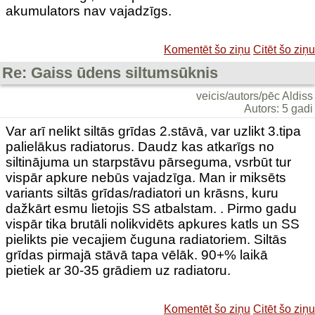
akumulators nav vajadzīgs.
Komentēt šo ziņu
Citēt šo ziņu
Re: Gaiss ūdens siltumsūknis
veicis/autors/pēc Aldiss
Autors: 5 gadi
Var arī nelikt siltās grīdas 2.stāvā, var uzlikt 3.tipa
palielākus radiatorus. Daudz kas atkarīgs no
siltinājuma un starpstāvu pārseguma, vsrbūt tur
vispār apkure nebūs vajadzīga. Man ir miksēts
variants siltās grīdas/radiatori un krāsns, kuru
dažkārt esmu lietojis SS atbalstam. . Pirmo gadu
vispār tika brutāli nolikvidēts apkures katls un SS
pielikts pie vecajiem čuguna radiatoriem. Siltās
grīdas pirmajā stāvā tapa vēlāk. 90+% laikā
pietiek ar 30-35 grādiem uz radiatoru.
Komentēt šo ziņu
Citēt šo ziņu