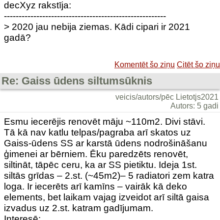
decXyz rakstīja:
-------------------------------------------------------
> 2020 jau nebija ziemas. Kādi cipari ir 2021
gadā?
Komentēt šo ziņu
Citēt šo ziņu
Re: Gaiss ūdens siltumsūknis
veicis/autors/pēc Lietotjs2021
Autors: 5 gadi
Esmu iecerējis renovēt māju ~110m2. Divi stāvi.
Tā kā nav katlu telpas/pagraba arī skatos uz
Gaiss-ūdens SS ar karstā ūdens nodrošināšanu
ģimenei ar bērniem. Ēku paredzēts renovēt,
siltināt, tāpēc ceru, ka ar SS pietiktu. Ideja 1st.
siltās grīdas – 2.st. (~45m2)– 5 radiatori zem katra
loga. Ir iecerēts arī kamīns – vairāk kā deko
elements, bet laikam vajag izveidot arī siltā gaisa
izvadus uz 2.st. katram gadījumam.
Interesē: