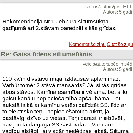
veicis/autors/pēc ETT
Autors: 5 gadi
Rekomendācija Nr.1 Jebkura siltumsūkņa
gadījumā arī 2.stāvam paredzēt siltās grīdas.
Komentēt šo ziņu
Citēt šo ziņu
Re: Gaiss ūdens siltumsūknis
veicis/autors/pēc ints45
Autors: 5 gadi
110 kv/m divstāvu mājai izklausās aplam maz.
Varbūt tomēr 2.stāvā mansards? Jā, siltās grīdas
abos stāvos. Kamīna esamība ir vēlama, bet silto
gaisu kanālu nepieciešamība apšaubāma. Ļoti
aukstā laikā ar kamīnu varēsi palīdzēt SS, līdz ar
to elektrisko teņu nepieciešamība atkrīt, ja
pastāvīgi dzīvo uz vietas. Teņi parasti ir iebūvēti,
nav jau tā dārgāgā SS sastāvdaļa. Var caur
vadību atslēgt, lai vispār neslēdzas iekšā. Siltuma