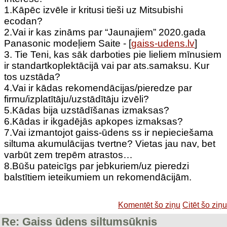
1.Kāpēc izvēle ir kritusi tieši uz Mitsubishi
ecodan?
2.Vai ir kas zināms par “Jaunajiem” 2020.gada
Panasonic modeļiem Saite - [
gaiss-udens.lv
]
3. Tie Teni, kas sāk darboties pie lieliem mīnusiem
ir standartkoplektācijā vai par ats.samaksu. Kur
tos uzstāda?
4.Vai ir kādas rekomendācijas/pieredze par
firmu/izplatītāju/uzstādītāju izvēli?
5.Kādas bija uzstādīšanas izmaksas?
6.Kādas ir ikgadējās apkopes izmaksas?
7.Vai izmantojot gaiss-ūdens ss ir nepieciešama
siltuma akumulācijas tvertne? Vietas jau nav, bet
varbūt zem trepēm atrastos…
8.Būšu pateicīgs par jebkuriem/uz pieredzi
balstītiem ieteikumiem un rekomendācijām.
Komentēt šo ziņu
Citēt šo ziņu
Re: Gaiss ūdens siltumsūknis