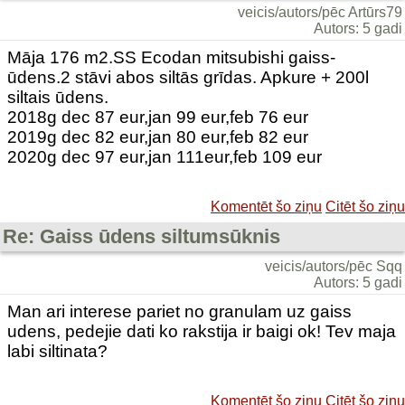
veicis/autors/pēc Artūrs79
Autors: 5 gadi
Māja 176 m2.SS Ecodan mitsubishi gaiss-
ūdens.2 stāvi abos siltās grīdas. Apkure + 200l
siltais ūdens.
2018g dec 87 eur,jan 99 eur,feb 76 eur
2019g dec 82 eur,jan 80 eur,feb 82 eur
2020g dec 97 eur,jan 111eur,feb 109 eur
Komentēt šo ziņu
Citēt šo ziņu
Re: Gaiss ūdens siltumsūknis
veicis/autors/pēc Sqq
Autors: 5 gadi
Man ari interese pariet no granulam uz gaiss
udens, pedejie dati ko rakstija ir baigi ok! Tev maja
labi siltinata?
Komentēt šo ziņu
Citēt šo ziņu