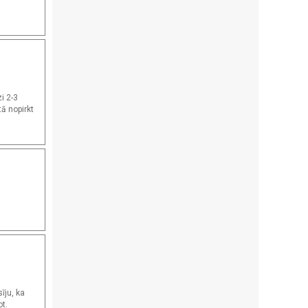
i 2-3
ā nopirkt
īju, ka
ot.