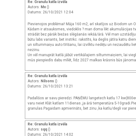
Re: Granulu katla izvēla
Autors:
Mx
()
Datums: 26/10/2021 12:04
Pievienojos problēmai! Māja 160 m2, arī skatījos uz Biodom un O
Kādam ir atsauksmes, viedoklis ? man doma likt akumulācijas tvert
strādāt bez pārāk biežas slēgšanās iekšā/ārā. Vēl man uzstādījums
būtu labs variants, bet instrkc. rakstīts, ka deglis jātīra katru d
un siltummaiņu auto tīrīšanu, lai izvilktu nedēļu un nezaudētu lietd
nezinu.
Un vēl manuprāt katlā jābūt vertikālajiem siltummaiņiem, lai viegl
mūs piespiedīs dabu mīlēt, līdz 2027 malkas krāsnis būs jānomain
Re: Granulu katla izvēla
Autors:
Nilsons
()
Datums: 26/10/2021 13:21
Padalīšos ar savu pieredzi. PAŅĒMU langetech katlu 17 kw(800eur
varu neiet Klāt katlam 11dienas ,ja ārā temperatūra 5-10gradi.Pie
granulas.Pagaidam apmierināts, bet zinu ,ka katlu/degli var pieregu
Re: Granulu katla izvēla
Autors:
sqq
()
Datums: 26/10/2021 14:02