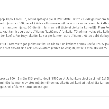
pop, Kepo, Ferolli uc, šobrīd apstājos pie TERMOMONT TOBY 21 -līdzīgs Biodom, tik
ni (vismaz 500l) ar ailtā ūdes siltuimmaini vēl pa vidu uz radiatoriem, lai katls v
 ir autonomija uz 6-7 dienām, lai man reāli jāpieiet pie katla 1x nedēļā. Piem Fero
ienu, kaut tam ir degļa auto tīrīšanas-"izpūšanas" funkcija, Tātad man vajadzētu katl
er. koefic. Par Toby rakstīts, ka var pielikt meh. auto tīrīšanu... kā tas dabā darbo
i tīrīt. Protams tagad jāskatās tikai uz Class 5 un katliem ar max koefic. >90%, jo 
a pret eko dizaina apkures iekārtam (varbūt ne obligāti, bet būs atbalsts līdz 27
o) uz 100m2 māju. Klāt pieliku degli.(1500euro).Ja bunkuru piepilda pilnu(12x15
minēšu ,ka man sievietes mājās mīl tecinat silto ūdeni ,kurš arī tiek sildits izman
lēt vēl efektīvāk -tātad arī ietaupot.