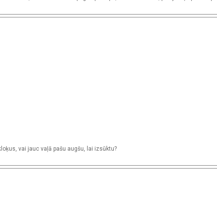
 kloķus, vai jauc vaļā pašu augšu, lai izsūktu?