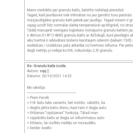
Mans viedoklis par granulu katlu, balstīts nelielajā pieredzē.
Tagad, kad jaunbūves tiek siltinātas nu jau gandrīz tuvu pasīvās 
mazjaudīgākie granulu katli paliek par jaudīgu. Tagad visiem ir 
vajag uzsilt līdz normālai darba temperatūrai ap 80grādi, no otras
Tādēļ manuprāt vienīgais loģiskais risinājums granulu katlam ja
ir Atmos D14P (14kW) granulu katls ar A25degli, kurš pieslēgts aku
aku tvertnē ir iebūvētais boileris karstajam ūdenim (laikam 150l)
ieslēdzas / izslēdzas pats atkarībā no tvertnes siltuma. Par peln
degli netīrīju jo nebija ko tīrīt, nokurināju 2,3t granulu.
Re: Granulu katla izvēla
Autors:
sqq
()
Datums: 26/10/2021 14:25
Mx rakstīja:
-------------------------------------------------------
> Piem Ferolli
> t18- būtu labs variants, bet instrkc. rakstīts, ka
> deglis jātīra katru dienu, kaut tam ir degļa auto
> tīrīšanas-"izpūšanas" funkcija, Tātad man
> vajadzētu katlu ar degļa un siltummaiņu auto
> tīrīšanu, lai izvilktu nedēļu un nezaudētu
> lietder. koefic.