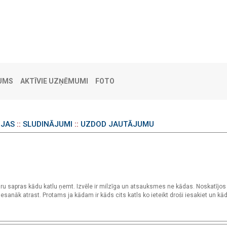
UMS
AKTĪVIE UZŅĒMUMI
FOTO
IJAS
::
SLUDINĀJUMI
::
UZDOD JAUTĀJUMU
varu sapras kādu katlu ņemt. Izvēle ir milzīga un atsauksmes ne kādas. Noskatījos
nesanāk atrast. Protams ja kādam ir kāds cits katls ko ieteikt droši iesakiet un kā