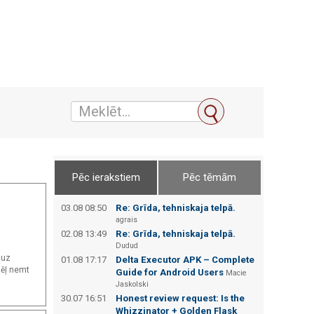
Pēc ierakstiem
Pēc tēmām
03.08 08:50
Re: Grīda, tehniskaja telpā.
agrais
02.08 13:49
Re: Grīda, tehniskaja telpā.
Dudud
 uz
01.08 17:17
Delta Executor APK – Complete
dēļ nemt
Guide for Android Users
Macie
Jaskolski
30.07 16:51
Honest review request: Is the
Whizzinator + Golden Flask