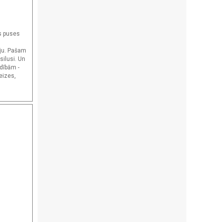
as puses
iju. Pašam
silusi. Un
adībām -
eizes,