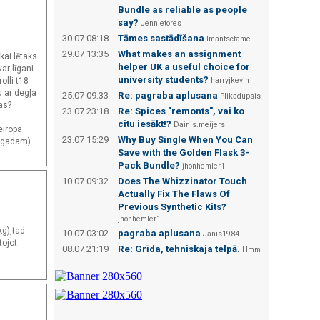
Bundle as reliable as people
say?
Jennietores
30.07 08:18
Tāmes sastādīšana
Imantsctame
29.07 13:35
What makes an assignment
ai lētaks.
helper UK a useful choice for
ar līgani
university students?
lli t18-
harryjkevin
u ar degļa
25.07 09:33
Re: pagraba aplusana
Plikadupsis
jas?
23.07 23:18
Re: Spices "remonts", vai ko
citu iesākt!?
Dainis.meijers
eiropa
23.07 15:29
Why Buy Single When You Can
. gadam).
Save with the Golden Flask 3-
Pack Bundle?
jhonhemler1
10.07 09:32
Does The Whizzinator Touch
Actually Fix The Flaws Of
Previous Synthetic Kits?
jhonhemler1
kg),tad
10.07 03:02
pagraba aplusana
Janis1984
tojot
08.07 21:19
Re: Grīda, tehniskaja telpā.
Hmm