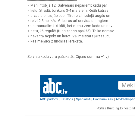
-------------------------------------------------------
> Man ir tobijs 12. Galvenais nepaņemt katlu par
> lielu. Stradā, bunkurs 3-4 maisiem. Reāli katras
> divas dienas jāpieber. Tīru reizi nedeļā augšu un
> reizi 2-3 apakšu. Gribetos arī servisa setingiem
> un manualim tikt klāt, bet menu zem koda un nav
> datu, kā regulēt (tur bizness apakšā). Ta ka nemaz
> nevar tā nopirkt un lietot. Vēl meistars jāizsauc,
> kas meņucī 2 rindiņas ieraksta.
Servisa kodu varu pačukstēt. Ciparu summa +1 ;-)
Portāls Building.Lv neatbild 