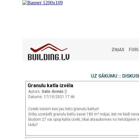
ZIŅAS
FOR
UZ SĀKUMU
::
DISKUS
Granulu katla izvēla
Autors:
Gatis domās
()
Datums: 17/10/2021 17:46
Cveiki visiem kas jau lieto granulu katlus!
Gribu uzstādīt granulu katlu savai 180 m² mājai, bet ne kādi ne
biodom 27 vai opop katla izvēli, tikai atsauksmes no lietotājiem 
tādu?