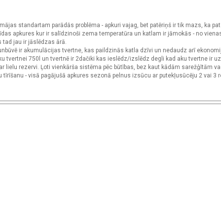
mājas standartam parādās problēma - apkuri vajag, bet patēriņš ir tik mazs, ka pat
grīdas apkures kur ir salīdzinoši zema temperatūra un katlam ir jāmokās - no vien
 tad jau ir jāslēdzas ārā.
unbūvē ir akumulācijas tvertne, kas paildzinās katla dzīvi un nedaudz arī ekonom
 tvertnei 750l un tvertnē ir 2dačiki kas ieslēdz/izslēdz degli kad aku tvertne ir uz
 ar lielu rezervi. Ļoti vienkārša sistēma pēc būtības, bez kaut kādām sarežģītām v
u tīrīšanu - visā pagājušā apkures sezonā pelnus izsūcu ar putekļusūcēju 2 vai 3 r