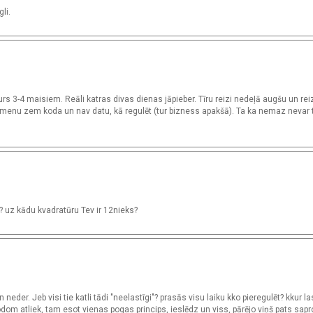
li.
urs 3-4 maisiem. Reāli katras divas dienas jāpieber. Tīru reizi nedeļā augšu un reiz
t menu zem koda un nav datu, kā regulēt (tur bizness apakšā). Ta ka nemaz nevar t
?? uz kādu kvadratūru Tev ir 12nieks?
eder. Jeb visi tie katli tādi "neelastīgi"? prasās visu laiku kko pieregulēt? kkur las
dom atliek, tam esot vienas pogas princips, ieslēdz un viss, pārējo viņš pats sapr