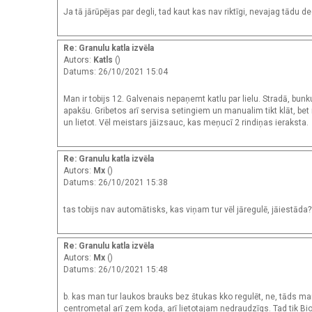
Ja tā jārūpējas par degli, tad kaut kas nav riktīgi, nevajag tādu deg
Re: Granulu katla izvēla
Autors:
Katls
()
Datums: 26/10/2021 15:04
Man ir tobijs 12. Galvenais nepaņemt katlu par lielu. Stradā, bunk
apakšu. Gribetos arī servisa setingiem un manualim tikt klāt, be
un lietot. Vēl meistars jāizsauc, kas meņucī 2 rindiņas ieraksta.
Re: Granulu katla izvēla
Autors:
Mx
()
Datums: 26/10/2021 15:38
tas tobijs nav automātisks, kas viņam tur vēl jāregulē, jāiestāda
Re: Granulu katla izvēla
Autors:
Mx
()
Datums: 26/10/2021 15:48
b. kas man tur laukos brauks bez štukas kko regulēt, ne, tāds man n
centrometal arī zem koda, arī lietotajam nedraudzīgs. Tad tik Bio