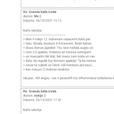
Re: Granulu katla izvēla
Autors:
Mx
()
Datums: 26/10/2021 16:13
Katls rakstīja:
-------------------------------------------------------
> Man ir tobijs 12. Galvenais nepaņemt katlu par
> lielu. Stradā, bunkurs 3-4 maisiem. Reāli katras
> divas dienas jāpieber. Tīru reizi nedeļā augšu un
> reizi 2-3 apakšu. Gribetos arī servisa setingiem
> un manualim tikt klāt, bet menu zem koda un nav
> datu, kā regulēt (tur bizness apakšā). Ta ka nemaz
> nevar tā nopirkt un lietot. Vēl meistars jāizsauc,
> kas meņucī 2 rindiņas ieraksta.
vēļ jaut., tīrīt augsu - tas ir paraustīt tos siltummaiņa turbulatoru
Re: Granulu katla izvēla
Autors:
nokijs
()
Datums: 26/10/2021 17:47
Katls rakstīja: