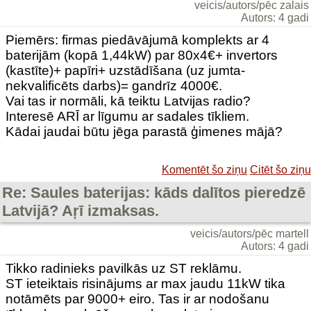
veicis/autors/pēc zalais
Autors: 4 gadi
Piemērs: firmas piedāvājumā komplekts ar 4
baterijām (kopā 1,44kW) par 80x4€+ invertors
(kastīte)+ papīri+ uzstādīšana (uz jumta-
nekvalificēts darbs)= gandrīz 4000€.
Vai tas ir normāli, kā teiktu Latvijas radio?
Interesē ARĪ ar līgumu ar sadales tīkliem.
Kādai jaudai būtu jēga parastā ģimenes mājā?
Komentēt šo ziņu
Citēt šo ziņu
Re: Saules baterijas: kāds dalītos pieredzē
Latvijā? Aŗī izmaksas.
veicis/autors/pēc martell
Autors: 4 gadi
Tikko radinieks pavilkās uz ST reklāmu.
ST ieteiktais risinājums ar max jaudu 11kW tika
notāmēts par 9000+ eiro. Tas ir ar nodošanu