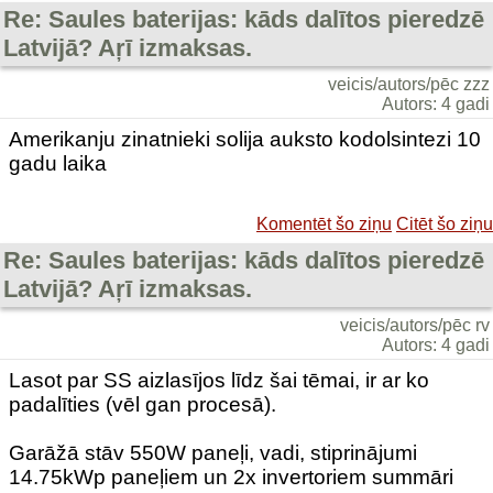
Re: Saules baterijas: kāds dalītos pieredzē
Latvijā? Aŗī izmaksas.
veicis/autors/pēc zzz
Autors: 4 gadi
Amerikanju zinatnieki solija auksto kodolsintezi 10
gadu laika
Komentēt šo ziņu
Citēt šo ziņu
Re: Saules baterijas: kāds dalītos pieredzē
Latvijā? Aŗī izmaksas.
veicis/autors/pēc rv
Autors: 4 gadi
Lasot par SS aizlasījos līdz šai tēmai, ir ar ko
padalīties (vēl gan procesā).
Garāžā stāv 550W paneļi, vadi, stiprinājumi
14.75kWp paneļiem un 2x invertoriem summāri