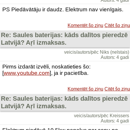
Autors: 4 gadi
PS Piedāvātāju ir daudz. Elektrum nav vienīgais.
Komentēt šo ziņu
Citēt šo ziņu
Re: Saules baterijas: kāds dalītos pieredzē
Latvijā? Aŗī izmaksas.
veicis/autors/pēc Niks (neīstais)
Autors: 4 gadi
Pirms izdarāt izvēli, noskatieties šo:
[
www.youtube.com
], ja ir pacietība.
Komentēt šo ziņu
Citēt šo ziņu
Re: Saules baterijas: kāds dalītos pieredzē
Latvijā? Aŗī izmaksas.
veicis/autors/pēc Kreissers
Autors: 4 gadi