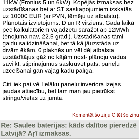
11kW (Fronius 5 un 6kW). Kopējās izmaksas bez
uzstādīšanas bet ar ST saskaņojumiem izskatās
uz 10000 EUR (ar PVN, tēmēju uz atbalstu).
Plānotais izvietojums: D un R virziens. Gada laikā
pēc kalkulatoriem vajadzētu saražot ap 12MWh
(ēnojuma nav, 22.5 grādi). Uzstādīšanas tāmi
gaidu salīdzināšanai, bet tā kā jāuzstāda uz
divām ēkām, 6 plaknēs un vēl dēļ atbalsta
uzstādītājus gāž no kājām nost- plānoju vadus
savilkt, stiprinājumus saskrūvēt pats, paneļu
uzcelšanai gan vajag kādu palīgā.
Citi liek pat vēl lielāku paneļu:invertora izejas
jaudas attiecību, bet tam man jau pietrūkst
stringu/vietas uz jumta.
Komentēt šo ziņu
Citēt šo ziņu
Re: Saules baterijas: kāds dalītos pieredzē
Latvijā? Aŗī izmaksas.