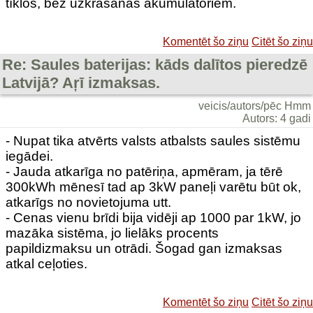
tīklos, bez uzkrāšanas akumulatoriem.
Komentēt šo ziņu
Citēt šo ziņu
Re: Saules baterijas: kāds dalītos pieredzē
Latvijā? Aŗī izmaksas.
veicis/autors/pēc Hmm
Autors: 4 gadi
- Nupat tika atvērts valsts atbalsts saules sistēmu
iegādei.
- Jauda atkarīga no patēriņa, apmēram, ja tērē
300kWh mēnesī tad ap 3kW paneļi varētu būt ok,
atkarīgs no novietojuma utt.
- Cenas vienu brīdi bija vidēji ap 1000 par 1kW, jo
mazāka sistēma, jo lielāks procents
papildizmaksu un otrādi. Šogad gan izmaksas
atkal ceļoties.
Komentēt šo ziņu
Citēt šo ziņu