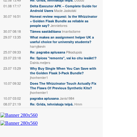
Re: Grīda, tehniskaja telpā.
Dudud
01.08 17:17
Delta Executor APK – Complete Guide for
Android Users
Macie Jaskolski
30.07 16:51
Honest review request: Is the Whizzinator
+ Golden Flask Bundle as reliable as
people say?
Jennietores
30.07 08:18
Tāmes sastādīšana
Imantsctame
29.07 13:35
What makes an assignment helper UK a
useful choice for university students?
harryjkevin
25.07 09:33
Re: pagraba aplusana
Plikadupsis
23.07 23:18
Re: Spices "remonts", vai ko citu iesākt!?
Dainis.meijers
23.07 15:29
Why Buy Single When You Can Save with
the Golden Flask 3-Pack Bundle?
jhonhemler1
10.07 09:32
Does The Whizzinator Touch Actually Fix
The Flaws Of Previous Synthetic Kits?
jhonhemler1
10.07 03:02
pagraba aplusana
Janis1984
08.07 21:19
Re: Grīda, tehniskaja telpā.
Hmm