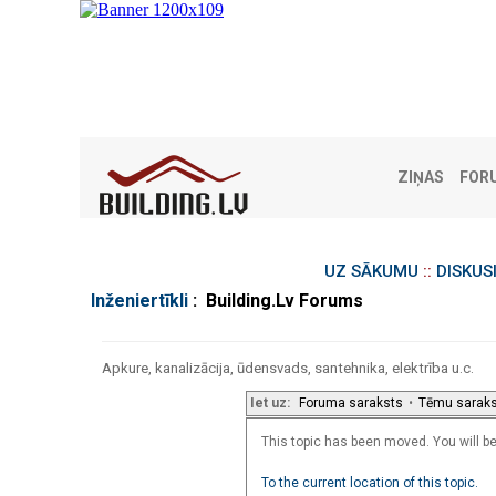
ZIŅAS
FOR
UZ SĀKUMU
::
DISKUS
Inženiertīkli
: Building.Lv Forums
Apkure, kanalizācija, ūdensvads, santehnika, elektrība u.c.
Iet uz:
Foruma saraksts
•
Tēmu sarak
This topic has been moved. You will be 
To the current location of this topic.