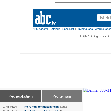
Portāls Building.Lv neatbild 
Pēc ierakstiem
Pēc tēmām
03.08 08:50
Re: Grīda, tehniskaja telpā.
agrais
02.08 13:49