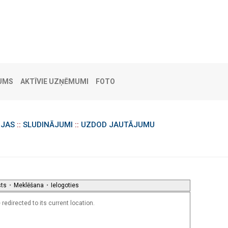
UMS
AKTĪVIE UZŅĒMUMI
FOTO
IJAS
::
SLUDINĀJUMI
::
UZDOD JAUTĀJUMU
sts
•
Meklēšana
•
Ielogoties
redirected to its current location.