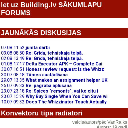
Iet uz Building.lv SĀKUMLAPU
FORUMS
JAUNĀKĀS DISKUSIJAS
Konvektoru tipa radiatori
veicis/autors/pēc VanRaiks
Autors: 19 gadi