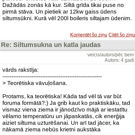
Dažādās zonās kā kur. Siltā grīda tikai puse no
pirmā stāva. Un pietiek ar 12kw gaiss ūdens
siltumsūkni. Kurā vēl 200l boileris siltajam ūdenim.
Komentēt šo ziņu
Citēt šo ziņu
Re: Siltumsukna un katla jaudas
veicis/autors/pēc bern
Autors: 4 gadi
vārds rakstīja:
-------------------------------------------------------
> Teorētiska vāvuļošana.
Protams, ka teorētiska! Kāda tad vēl tā var būt
foruma formātā?:) Ja grib kaut ko praktiskāku, tad
vismaz viena ziema ir jānodzīvo mājā ar iestatītu
vēlamo temperatūru un jāpaskatās, cik enerģija
aiziet siltuma uzturēšanai. Un arī tad jācer, ka
nākamā ziema nebūs krietni aukstāka