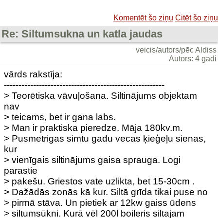
Komentēt šo ziņu
Citēt šo ziņu
Re: Siltumsukna un katla jaudas
veicis/autors/pēc Aldiss
Autors: 4 gadi
vārds rakstīja:
-------------------------------------------------------
> Teorētiska vāvuļošana. Siltinājums objektam
nav
> teicams, bet ir gana labs.
> Man ir praktiska pieredze. Māja 180kv.m.
> Pusmetrigas simtu gadu vecas ķieģeļu sienas,
kur
> vienīgais siltinājums gaisa sprauga. Logi
parastie
> pakešu. Griestos vate uzlikta, bet 15-30cm .
> Dažādās zonās kā kur. Siltā grīda tikai puse no
> pirmā stāva. Un pietiek ar 12kw gaiss ūdens
> siltumsūkni. Kurā vēl 200l boileris siltajam