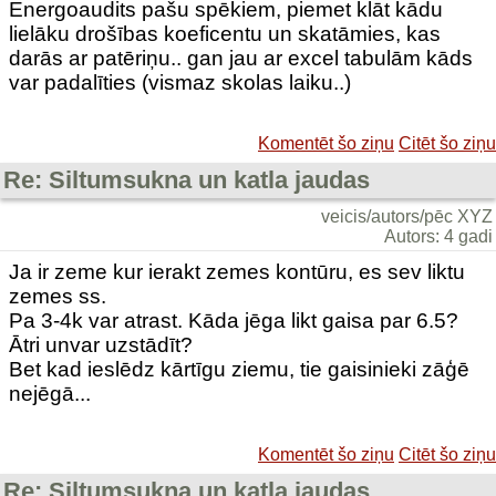
Energoaudits pašu spēkiem, piemet klāt kādu
lielāku drošības koeficentu un skatāmies, kas
darās ar patēriņu.. gan jau ar excel tabulām kāds
var padalīties (vismaz skolas laiku..)
Komentēt šo ziņu
Citēt šo ziņu
Re: Siltumsukna un katla jaudas
veicis/autors/pēc XYZ
Autors: 4 gadi
Ja ir zeme kur ierakt zemes kontūru, es sev liktu
zemes ss.
Pa 3-4k var atrast. Kāda jēga likt gaisa par 6.5?
Ātri unvar uzstādīt?
Bet kad ieslēdz kārtīgu ziemu, tie gaisinieki zāģē
nejēgā...
Komentēt šo ziņu
Citēt šo ziņu
Re: Siltumsukna un katla jaudas