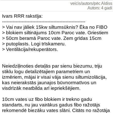
veicis/autors/pēc Aldiss
Autors: 4 gadi
Ivars RRR rakstīja:
-------------------------------------------------------
> Vai nav jāliek 15kw siltumsūknis? Ēka no FIBO
> blokiem siltinājums 10cm Paroc vate. Griestiem
> 50cm beramā Paroc vate. Zem grīdas 15cm
> putoplasts. Logi trīskameru.
> Ventilācija/rekuperātors.
Neiedziļinoties detaļās par sienu biezumu, triju
stiklu logu detalizētajiem parametriem un
izmēriem, mājai ir visai vāja sienu siltumizolācija,
kas neierakstās jaunajos būvnormatīvos un
visdrīzāk neatbilda arī iepriekšējiem.
10cm vates uz fibo blokiem ir trekno gadu
standarts, nu jau vairākus gadus fibo ražotājs
rekomendē biezāku vates slāni. Citāts no ražotāja