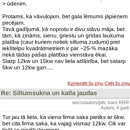
> ūdenim.
Protams, ka vāvuļojam, bet gala lēmums jāpieņem
pircējam.
Tavā gadījumā, kā noprotu ir divu stāvu māja, bet
tām, kā zināms, sienu, griestu un grīdas laukuma
platība (caur kuriem notiek siltuma zudumi) pret
iekštelpu kvadrātmetriem ir par ~25-% mazāka
nekā tādas pašas platības vienstāva ēkai.
Starp 12kw un 15kw nav liela atšķirība, bet satarp
5kw un 12kw gan.....
Komentēt šo ziņu
Citēt šo ziņu
Re: Siltumsukna un katla jaudas
veicis/autors/pēc Ivars RRR
Autors: 4 gadi
Tur jau tā lieta, ka viena firma saka pietiks ar 6kw,
bet cita firma saka, ka vajag vismaz 12kw. Cik var
ticēt ss piedāvājumiem