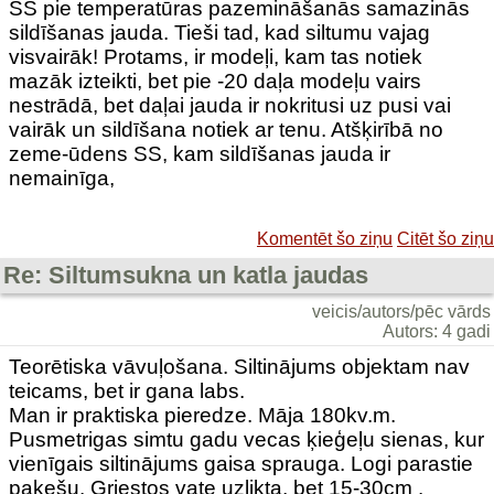
SS pie temperatūras pazemināšanās samazinās
sildīšanas jauda. Tieši tad, kad siltumu vajag
visvairāk! Protams, ir modeļi, kam tas notiek
mazāk izteikti, bet pie -20 daļa modeļu vairs
nestrādā, bet daļai jauda ir nokritusi uz pusi vai
vairāk un sildīšana notiek ar tenu. Atšķirībā no
zeme-ūdens SS, kam sildīšanas jauda ir
nemainīga,
Komentēt šo ziņu
Citēt šo ziņu
Re: Siltumsukna un katla jaudas
veicis/autors/pēc vārds
Autors: 4 gadi
Teorētiska vāvuļošana. Siltinājums objektam nav
teicams, bet ir gana labs.
Man ir praktiska pieredze. Māja 180kv.m.
Pusmetrigas simtu gadu vecas ķieģeļu sienas, kur
vienīgais siltinājums gaisa sprauga. Logi parastie
pakešu. Griestos vate uzlikta, bet 15-30cm .