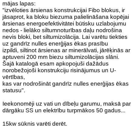
mājas lapas:
"izvēloties ārsienas konstrukcijai Fibo blokus, ir
jāsaprot, ka bloku biezuma palielināšana kopējai
ārsienas energoefektivitātei būtisku uzlabojumu
nedos - lielāko siltumnoturības daļu nodrošina
nevis bloki, bet siltumizolācija. Lai varētu tiekties
uz gandrīz nulles enerģijas ēkas prasību
izpildi, siltinot ārsienas ar minerālvati, jārēķinās ar
aptuveni 200 mm biezu siltumizolācijas slāni.
Šajā katalogā esam apkopojuši dažādus
norobežojoši konstrukciju risinājumus un U-
vērtības,
kas var nodrošināt gandrīz nulles enerģijas ēkas
statusu".
Ieekonomēji uz vati un dībeļu garumu, maksā par
dārgāku SS un elektrību turpmākos 50 gadus...
15kw sūknis varēti derēt.