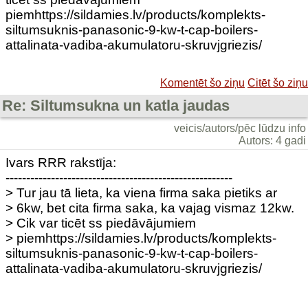
piemhttps://sildamies.lv/products/komplekts-
siltumsuknis-panasonic-9-kw-t-cap-boilers-
attalinata-vadiba-akumulatoru-skruvjgriezis/
Komentēt šo ziņu
Citēt šo ziņu
Re: Siltumsukna un katla jaudas
veicis/autors/pēc lūdzu info
Autors: 4 gadi
Ivars RRR rakstīja:
-------------------------------------------------------
> Tur jau tā lieta, ka viena firma saka pietiks ar
> 6kw, bet cita firma saka, ka vajag vismaz 12kw.
> Cik var ticēt ss piedāvājumiem
> piemhttps://sildamies.lv/products/komplekts-
siltumsuknis-panasonic-9-kw-t-cap-boilers-
attalinata-vadiba-akumulatoru-skruvjgriezis/