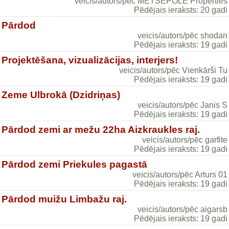
veicis/autors/pēc METSEPOLE Properties
Pēdējais ieraksts: 20 gadi
Pārdod
veicis/autors/pēc shodan
Pēdējais ieraksts: 19 gadi
Projektēšana, vizualizācijas, interjers!
veicis/autors/pēc Vienkārši Tu
Pēdējais ieraksts: 19 gadi
Zeme Ulbrokā (Dzidriņas)
veicis/autors/pēc Janis S
Pēdējais ieraksts: 19 gadi
Pārdod zemi ar mežu 22ha Aizkraukles raj.
veicis/autors/pēc garfite
Pēdējais ieraksts: 19 gadi
Pārdod zemi Priekules pagastā
veicis/autors/pēc Arturs 01
Pēdējais ieraksts: 19 gadi
Pārdod muižu Limbažu raj.
veicis/autors/pēc aigarsb
Pēdējais ieraksts: 19 gadi