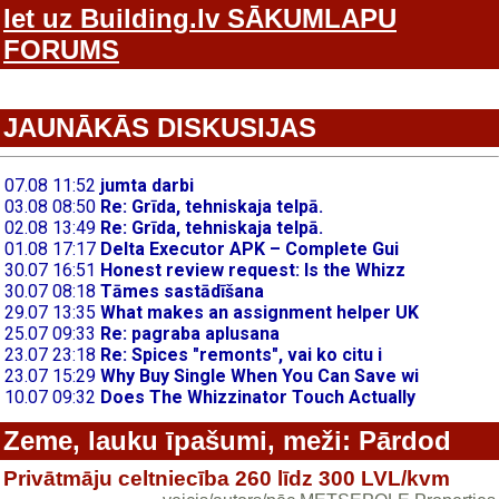
Iet uz Building.lv SĀKUMLAPU
FORUMS
JAUNĀKĀS DISKUSIJAS
Zeme, lauku īpašumi, meži: Pārdod
Privātmāju celtniecība 260 līdz 300 LVL/kvm