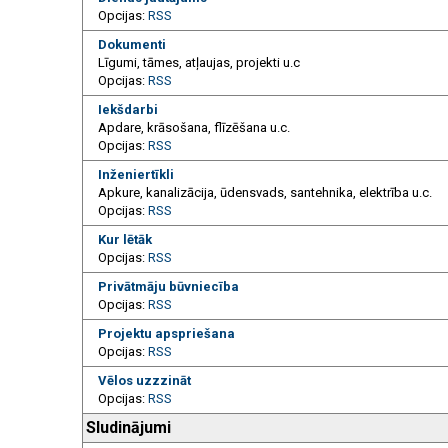
Opcijas:
RSS
Dokumenti
Līgumi, tāmes, atļaujas, projekti u.c
Opcijas:
RSS
Iekšdarbi
Apdare, krāsošana, flīzēšana u.c.
Opcijas:
RSS
Inženiertīkli
Apkure, kanalizācija, ūdensvads, santehnika, elektrība u.c.
Opcijas:
RSS
Kur lētāk
Opcijas:
RSS
Privātmāju būvniecība
Opcijas:
RSS
Projektu apspriešana
Opcijas:
RSS
Vēlos uzzzināt
Opcijas:
RSS
Sludinājumi