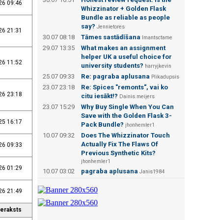
26 09:46
Whizzinator + Golden Flask
Bundle as reliable as people
say?
Jennietores
26 21:31
30.07 08:18
Tāmes sastādīšana
Imantsctame
29.07 13:35
What makes an assignment
helper UK a useful choice for
26 11:52
university students?
harryjkevin
25.07 09:33
Re: pagraba aplusana
Plikadupsis
23.07 23:18
Re: Spices "remonts", vai ko
26 23:18
citu iesākt!?
Dainis.meijers
23.07 15:29
Why Buy Single When You Can
Save with the Golden Flask 3-
25 16:17
Pack Bundle?
jhonhemler1
10.07 09:32
Does The Whizzinator Touch
Actually Fix The Flaws Of
26 09:33
Previous Synthetic Kits?
jhonhemler1
26 01:29
10.07 03:02
pagraba aplusana
Janis1984
26 21:49
ieraksts