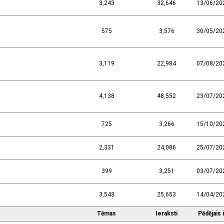
3,243
32,646
13/06/20
575
3,576
30/05/20
3,119
22,984
07/08/20
4,138
48,552
23/07/20
725
3,266
15/10/20
2,331
24,086
25/07/20
399
3,251
03/07/20
3,543
25,653
14/04/20
Tēmas
Ieraksti
Pēdējais 