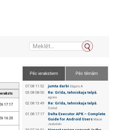
Pēc ierakstiem
Pēc tēmām
07.08 11:52
jumta darbi
Edgars А
03.08 08:50
Re: Grīda, tehniskaja telpā.
ieraksts
agrais
02.08 13:49
Re: Grīda, tehniskaja telpā.
26 17:17
Dudud
01.08 17:17
Delta Executor APK – Complete
26 16:20
Guide for Android Users
Macie
Jaskolski
30.07 16:51
Honest review request: Is the