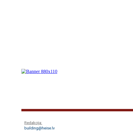
Redakcija:
building@heise.lv