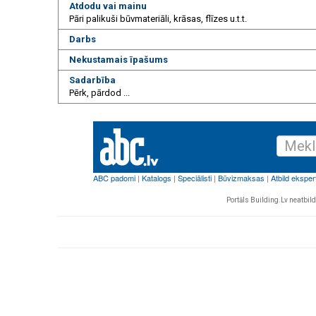
Atdodu vai mainu
Pāri palikuši būvmateriāli, krāsas, flīzes u.t.t.
Darbs
Nekustamais īpašums
Sadarbība
Pērk, pārdod ...
Portāls Building.Lv neatbild 