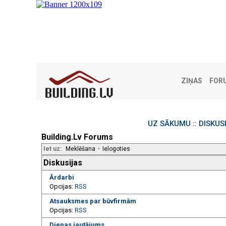
ZIŅAS
FOR
UZ SĀKUMU
::
DISKUS
Building.Lv Forums
Iet uz:
Meklēšana
•
Ielogoties
Diskusijas
Ārdarbi
Opcijas:
RSS
Atsauksmes par būvfirmām
Opcijas:
RSS
Dienas jautājums