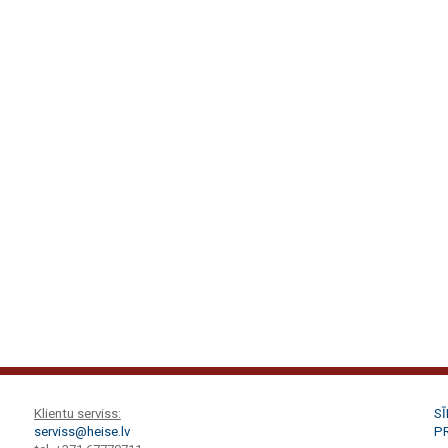
Klientu serviss:
S
serviss@heise.lv
P