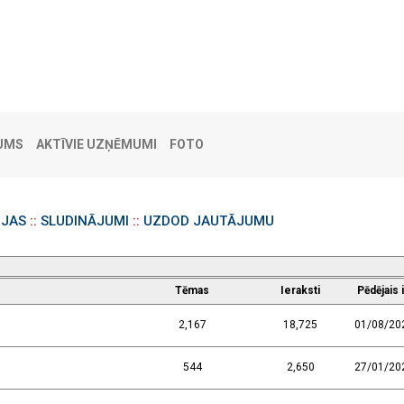
UMS
AKTĪVIE UZŅĒMUMI
FOTO
IJAS
::
SLUDINĀJUMI
::
UZDOD JAUTĀJUMU
Tēmas
Ieraksti
Pēdējais 
2,167
18,725
01/08/20
544
2,650
27/01/20