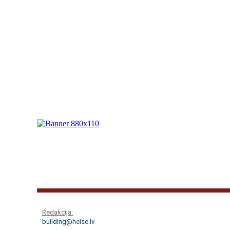
Redakcija:
building@heise.lv