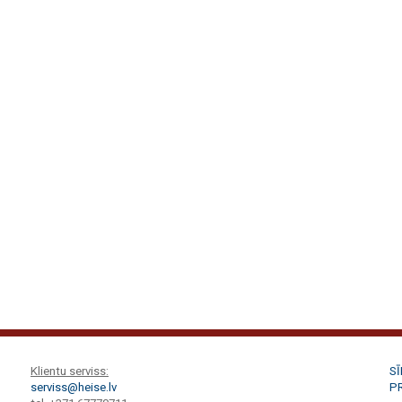
Klientu serviss:
S
serviss@heise.lv
P