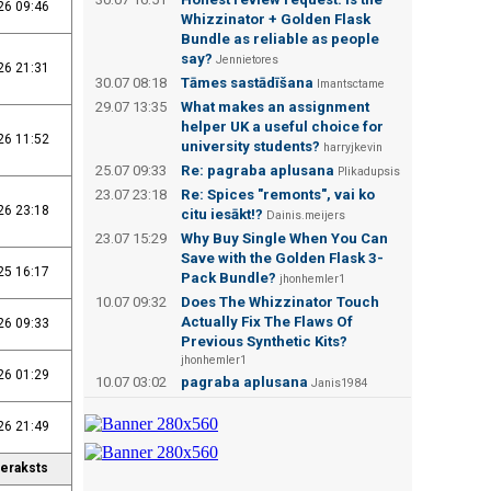
26 09:46
Whizzinator + Golden Flask
Bundle as reliable as people
say?
Jennietores
26 21:31
30.07 08:18
Tāmes sastādīšana
Imantsctame
29.07 13:35
What makes an assignment
helper UK a useful choice for
26 11:52
university students?
harryjkevin
25.07 09:33
Re: pagraba aplusana
Plikadupsis
23.07 23:18
Re: Spices "remonts", vai ko
26 23:18
citu iesākt!?
Dainis.meijers
23.07 15:29
Why Buy Single When You Can
Save with the Golden Flask 3-
25 16:17
Pack Bundle?
jhonhemler1
10.07 09:32
Does The Whizzinator Touch
Actually Fix The Flaws Of
26 09:33
Previous Synthetic Kits?
jhonhemler1
26 01:29
10.07 03:02
pagraba aplusana
Janis1984
26 21:49
ieraksts