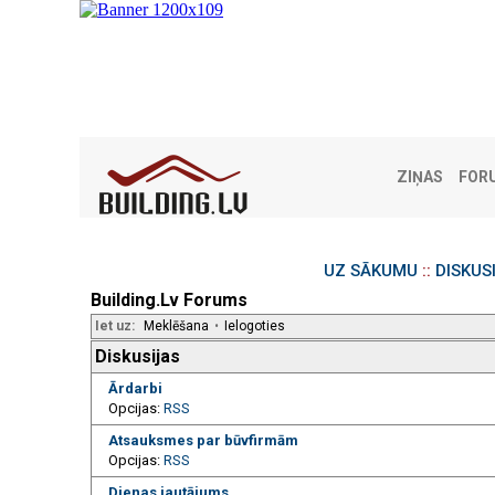
ZIŅAS
FOR
UZ SĀKUMU
::
DISKUS
Building.Lv Forums
Iet uz:
Meklēšana
•
Ielogoties
Diskusijas
Ārdarbi
Opcijas:
RSS
Atsauksmes par būvfirmām
Opcijas:
RSS
Dienas jautājums