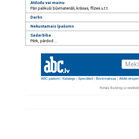
Atdodu vai mainu
Pāri palikuši būvmateriāli, krāsas, flīzes u.t.t.
Darbs
Nekustamais īpašums
Sadarbība
Pērk, pārdod ...
Portāls Building.Lv neatbild 