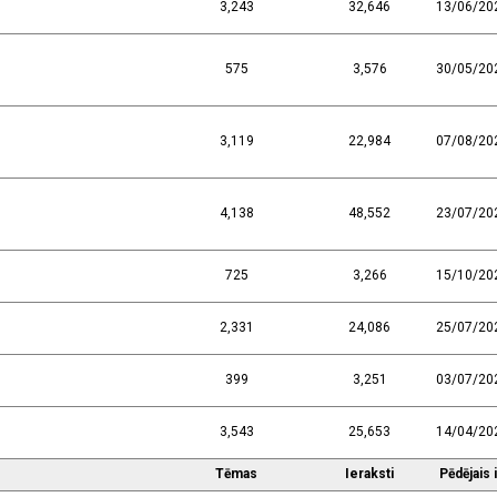
3,243
32,646
13/06/20
575
3,576
30/05/20
3,119
22,984
07/08/20
4,138
48,552
23/07/20
725
3,266
15/10/20
2,331
24,086
25/07/20
399
3,251
03/07/20
3,543
25,653
14/04/20
Tēmas
Ieraksti
Pēdējais 