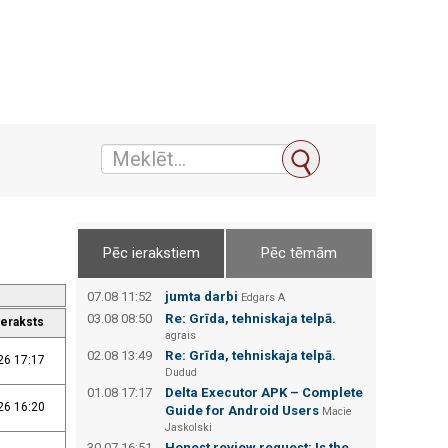
Pēc ierakstiem
Pēc tēmām
07.08 11:52
jumta darbi
Edgars А
03.08 08:50
Re: Grīda, tehniskaja telpā.
ieraksts
agrais
02.08 13:49
Re: Grīda, tehniskaja telpā.
26 17:17
Dudud
01.08 17:17
Delta Executor APK – Complete
26 16:20
Guide for Android Users
Macie
Jaskolski
30.07 16:51
Honest review request: Is the