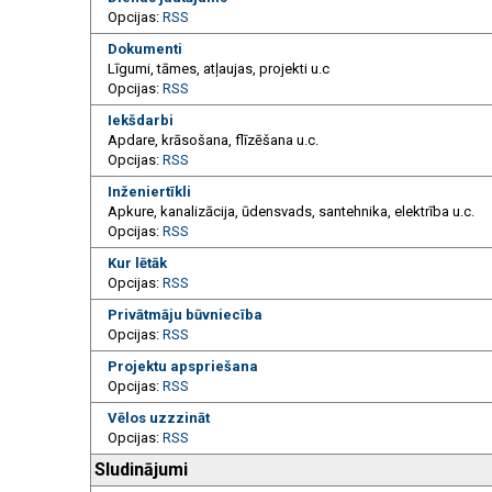
Opcijas:
RSS
Dokumenti
Līgumi, tāmes, atļaujas, projekti u.c
Opcijas:
RSS
Iekšdarbi
Apdare, krāsošana, flīzēšana u.c.
Opcijas:
RSS
Inženiertīkli
Apkure, kanalizācija, ūdensvads, santehnika, elektrība u.c.
Opcijas:
RSS
Kur lētāk
Opcijas:
RSS
Privātmāju būvniecība
Opcijas:
RSS
Projektu apspriešana
Opcijas:
RSS
Vēlos uzzzināt
Opcijas:
RSS
Sludinājumi