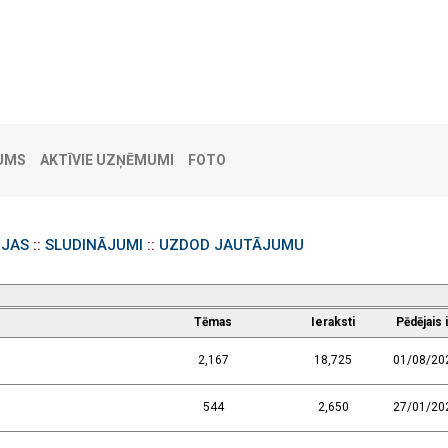
UMS
AKTĪVIE UZŅĒMUMI
FOTO
IJAS
::
SLUDINĀJUMI
::
UZDOD JAUTĀJUMU
Tēmas
Ieraksti
Pēdējais 
2,167
18,725
01/08/20
544
2,650
27/01/20