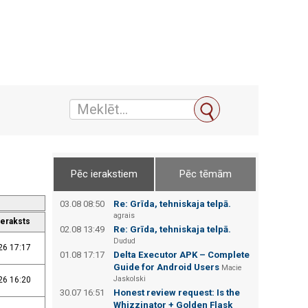
Pēc ierakstiem
Pēc tēmām
03.08 08:50
Re: Grīda, tehniskaja telpā.
agrais
ieraksts
02.08 13:49
Re: Grīda, tehniskaja telpā.
Dudud
26 17:17
01.08 17:17
Delta Executor APK – Complete
Guide for Android Users
Macie
Jaskolski
26 16:20
30.07 16:51
Honest review request: Is the
Whizzinator + Golden Flask