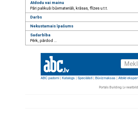
Atdodu vai mainu
Pāri palikuši būvmateriāli, krāsas, flīzes u.t.t.
Darbs
Nekustamais īpašums
Sadarbība
Pērk, pārdod ...
Portāls Building.Lv neatbild 