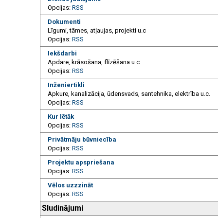
Opcijas:
RSS
Dokumenti
Līgumi, tāmes, atļaujas, projekti u.c
Opcijas:
RSS
Iekšdarbi
Apdare, krāsošana, flīzēšana u.c.
Opcijas:
RSS
Inženiertīkli
Apkure, kanalizācija, ūdensvads, santehnika, elektrība u.c.
Opcijas:
RSS
Kur lētāk
Opcijas:
RSS
Privātmāju būvniecība
Opcijas:
RSS
Projektu apspriešana
Opcijas:
RSS
Vēlos uzzzināt
Opcijas:
RSS
Sludinājumi