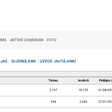
UMS
AKTĪVIE UZŅĒMUMI
FOTO
IJAS
::
SLUDINĀJUMI
::
UZDOD JAUTĀJUMU
Tēmas
Ieraksti
Pēdējais 
2,167
18,725
01/08/20
544
2,650
27/01/20