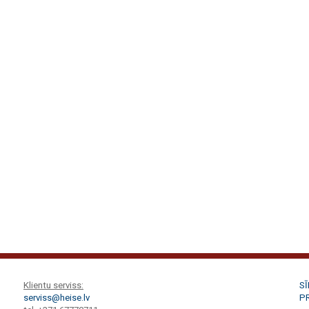
Klientu serviss:
S
serviss@heise.lv
P