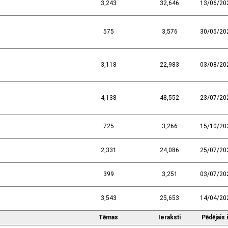
3,243
32,646
13/06/20
575
3,576
30/05/20
3,118
22,983
03/08/20
4,138
48,552
23/07/20
725
3,266
15/10/20
2,331
24,086
25/07/20
399
3,251
03/07/20
3,543
25,653
14/04/20
Tēmas
Ieraksti
Pēdējais 