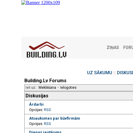
ZIŅAS
FOR
UZ SĀKUMU
::
DISKUS
Building.Lv Forums
Iet uz:
Meklēšana
•
Ielogoties
Diskusijas
Ārdarbi
Opcijas:
RSS
Atsauksmes par būvfirmām
Opcijas:
RSS
Dienas jautājums