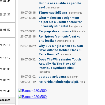
26 09:46
Bundle as reliable as people
say?
Jennietores
30.07 08:18
Tāmes sastādīšana
Imantsctame
26 21:31
29.07 13:35
What makes an assignment
helper UK a useful choice for
university students?
harryjkevin
26 08:50
25.07 09:33
Re: pagraba aplusana
Plikadupsis
23.07 23:18
Re: Spices "remonts", vai ko
citu iesākt!?
Dainis.meijers
26 23:18
23.07 15:29
Why Buy Single When You Can
Save with the Golden Flask 3-
Pack Bundle?
jhonhemler1
25 16:17
10.07 09:32
Does The Whizzinator Touch
Actually Fix The Flaws Of
Previous Synthetic Kits?
26 09:33
jhonhemler1
10.07 03:02
pagraba aplusana
Janis1984
26 01:29
08.07 21:19
Re: Grīda, tehniskaja telpā.
Hmm
26 21:49
ieraksts