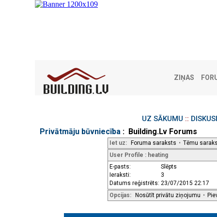
ZIŅAS
FOR
UZ SĀKUMU
::
DISKUS
Privātmāju būvniecība
: Building.Lv Forums
Iet uz:
Foruma saraksts
•
Tēmu sarak
User Profile : heating
E-pasts:
Slēpts
Ieraksti:
3
Datums reģistrēts:
23/07/2015 22:17
Opcijas:
Nosūtīt privātu ziņojumu
•
Pie