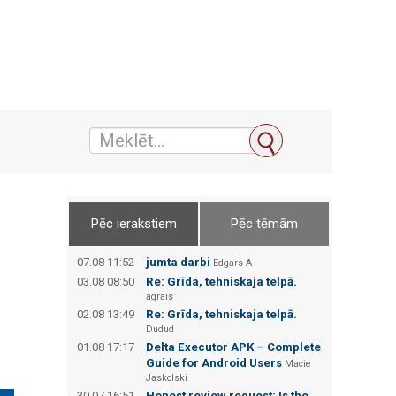
Pēc ierakstiem
Pēc tēmām
07.08 11:52
jumta darbi
Edgars А
03.08 08:50
Re: Grīda, tehniskaja telpā.
agrais
02.08 13:49
Re: Grīda, tehniskaja telpā.
Dudud
01.08 17:17
Delta Executor APK – Complete
Guide for Android Users
Macie
Jaskolski
30.07 16:51
Honest review request: Is the