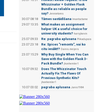
Whizzinator + Golden Flask
Bundle as reliable as people
say?
Jennietores
30.07 08:18
Tāmes sastādīšana
Imantsctame
29.07 13:35
What makes an assignment
helper UK a useful choice for
university students?
harryjkevin
25.07 09:33
Re: pagraba aplusana
Plikadupsis
23.07 23:18
Re: Spices "remonts", vai ko
citu iesākt!?
Dainis.meijers
23.07 15:29
Why Buy Single When You Can
Save with the Golden Flask 3-
Pack Bundle?
jhonhemler1
10.07 09:32
Does The Whizzinator Touch
Actually Fix The Flaws Of
Previous Synthetic Kits?
jhonhemler1
10.07 03:02
pagraba aplusana
Janis1984