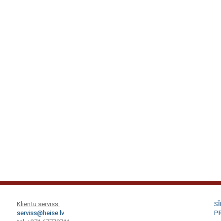
Klientu serviss:
S
serviss@heise.lv
P