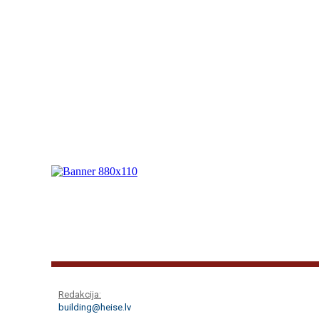
Redakcija:
building@heise.lv