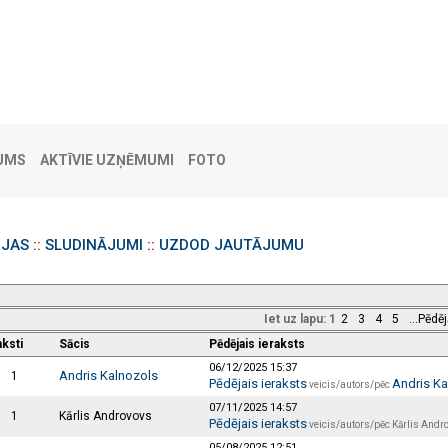
UMS
AKTĪVIE UZŅĒMUMI
FOTO
IJAS
::
SLUDINĀJUMI
::
UZDOD JAUTĀJUMU
s
Iet uz lapu:
1
2
3
4
5
...Pēdē
aksti
Sācis
Pēdējais ieraksts
06/12/2025 15:37
Andris Kalnozols
1
Pēdējais ieraksts
Andris Ka
veicis/autors/pēc
07/11/2025 14:57
1
Kārlis Androvovs
Pēdējais ieraksts
veicis/autors/pēc Kārlis Andr
05/08/2025 12:51