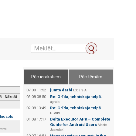
Pēc ierakstiem
Pēc tēmām
07.08 11:52
jumta darbi
Edgars А
03.08 08:50
Re: Grīda, tehniskaja telpā.
jā
Nākošā
agrais
02.08 13:49
Re: Grīda, tehniskaja telpā.
Dudud
lnozols
01.08 17:17
Delta Executor APK – Complete
Guide for Android Users
Macie
ovovs
Jaskolski
30.07 16:51
Honest review request: Is the