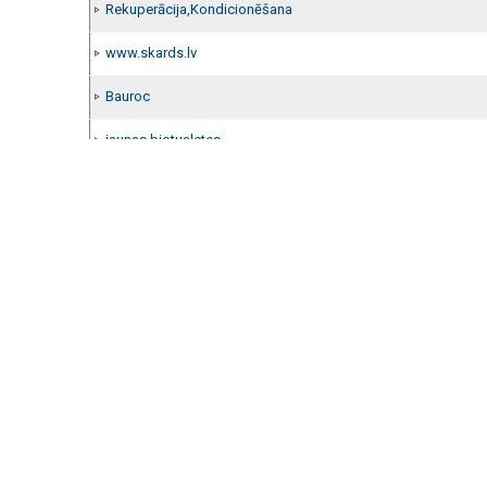
Rekuperācija,Kondicionēšana
www.skards.lv
Bauroc
jaunas biotualetes
pārdod paletes
Ģipškartona Frēze 68mm Rotazor
Jūsu mājas iekšējais apgaismojums.
Ventilācijas ,rekuperācijas iekārtas
DIY Noliktavas konteineri
DIY Noliktavas konteineri
DIY Noliktavas konteineri