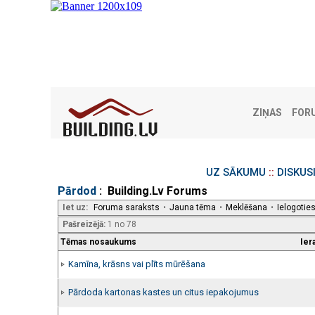
ZIŅAS
FOR
UZ SĀKUMU
::
DISKUS
Pārdod
: Building.Lv Forums
Iet uz:
Foruma saraksts
•
Jauna tēma
•
Meklēšana
•
Ielogotie
Pašreizējā:
1 no 78
Tēmas nosaukums
Ier
Kamīna, krāsns vai plīts mūrēšana
Pārdoda kartonas kastes un citus iepakojumus