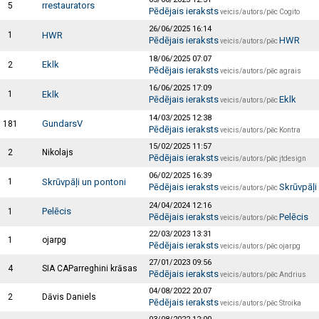
rrestaurators
5
Pēdējais ieraksts
veicis/autors/pēc Cogito
26/06/2025 16:14
1
HWR
Pēdējais ieraksts
HWR
veicis/autors/pēc
18/06/2025 07:07
Eklk
2
Pēdējais ieraksts
veicis/autors/pēc agrais
16/06/2025 17:09
1
Eklk
Pēdējais ieraksts
Eklk
veicis/autors/pēc
14/03/2025 12:38
GundarsV
181
Pēdējais ieraksts
veicis/autors/pēc Kontra
15/02/2025 11:57
2
Nikolajs
Pēdējais ieraksts
veicis/autors/pēc jtdesign
06/02/2025 16:39
1
Skrūvpāļi un pontoni
Pēdējais ieraksts
Skrūvpāļi
veicis/autors/pēc
24/04/2024 12:16
Pelēcis
1
Pēdējais ieraksts
Pelēcis
veicis/autors/pēc
22/03/2023 13:31
1
ojarpg
Pēdējais ieraksts
veicis/autors/pēc ojarpg
27/01/2023 09:56
4
SIA CAParreghini krāsas
Pēdējais ieraksts
veicis/autors/pēc Andrius
04/08/2022 20:07
2
Dāvis Daniels
Pēdējais ieraksts
veicis/autors/pēc Stroika