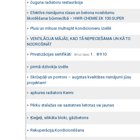
čuguna radiatoru restaurācija
Efektīvs risinājums rūsas un betona nosēdumu
likvidēšanai būvniecībā – HWR-CHEMIE EK 100 SUPER
Plusi un mīnusi multisplit kondicionieru izvēlē
VENTILĀCIJA MĀJĀS, KAD TĀ NEPIECIEŠAMA UN KĀ TO
NODROŠINĀT
Privatizācijas sertifikāti
1
8
9
10
Iet uz lapu:
...
pirmā dzīvokļa izvēle
Skrūvpāļi un pontoni – augstas kvalitātes risinājumi jūsu
projektam!
apkures radiators Kermi
Pērku stalažas vai sastatnes lietotas vai jaunas
Ķieģeļi, silikāta bloki, gāzbetons
Rekuperācija,Kondicionēšana