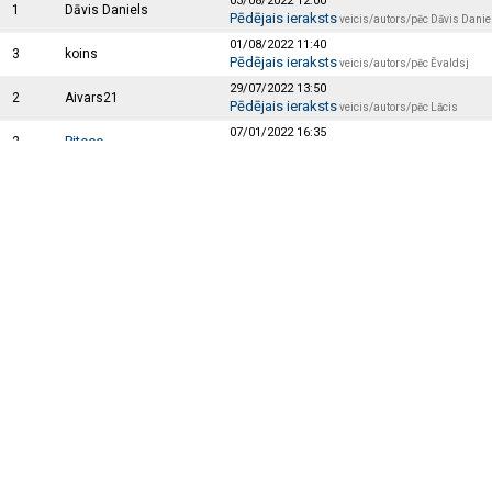
03/08/2022 12:00
1
Dāvis Daniels
Pēdējais ieraksts
veicis/autors/pēc Dāvis Danie
01/08/2022 11:40
3
koins
Pēdējais ieraksts
veicis/autors/pēc Ēvaldsj
29/07/2022 13:50
2
Aivars21
Pēdējais ieraksts
veicis/autors/pēc Lācis
07/01/2022 16:35
Piteco
2
Pēdējais ieraksts
Piteco
veicis/autors/pēc
09/07/2021 14:32
7
SSS_B
Pēdējais ieraksts
veicis/autors/pēc Georgs
25/05/2021 21:15
4
Rotazor
Pēdējais ieraksts
veicis/autors/pēc ETT
21/03/2021 15:11
janibrat22
1
Pēdējais ieraksts
janibrat2
veicis/autors/pēc
24/01/2021 23:36
1
Oskars112
Pēdējais ieraksts
veicis/autors/pēc Oskars112
28/10/2020 19:09
Alexey
2
Pēdējais ieraksts
veicis/autors/pēc trakais_vell
28/10/2020 17:58
Alexey
2
Pēdējais ieraksts
veicis/autors/pēc Zentis N.
28/10/2020 15:29
Alexey
1
Pēdējais ieraksts
Alexey
veicis/autors/pēc
28/10/2020 15:28