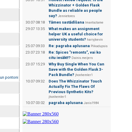
Whizzinator + Golden Flask
Bundle as reliable as people
say?
Jennietores
30.07 08:18
Tāmes sastādīšana
Imantsctame
29.07 13:35
What makes an assignment
helper UK a useful choice for
university students?
harryjkevin
25.07 09:33
Re: pagraba aplusana
Plikadupsis
23.07 23:18
Re: Spices "remonts", vai ko
citu iesākt!?
Dainis.meijers
23.07 15:29
Why Buy Single When You Can
Save with the Golden Flask 3-
Pack Bundle?
jhonhemler1
 un pontoni
10.07 09:32
Does The Whizzinator Touch
Actually Fix The Flaws Of
Previous Synthetic Kits?
jhonhemler1
10.07 03:02
pagraba aplusana
Janis1984