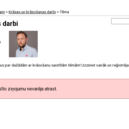
tam
>
Krāsas un krāsošanas darbi
> Tēma
 darbi
s
 par dažādām ar krāsošanu saistītām tēmām! Uzziniet vairāk un reģistrēja
sīto ziņojumu nevarēja atrast.