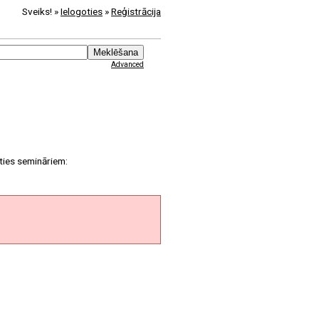
Sveiks! »
Ielogoties
»
Reģistrācija
Advanced
ties semināriem: