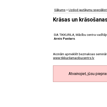
Sākums
>
Uzdod jautājumu speciālis
Krāsas un krāsošanas
SIA TIKKURILA, Mācību centra vadītāj
Arnis Pastars
.
Aicinām apmeklēt bezmaksas seminārus
www.tikkurilamacibucentrs.lv
Atvainojiet, jūsu piepra