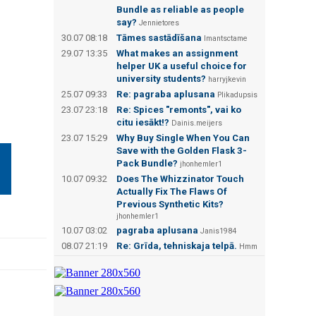
Bundle as reliable as people
say?
Jennietores
30.07 08:18
Tāmes sastādīšana
Imantsctame
29.07 13:35
What makes an assignment
helper UK a useful choice for
university students?
harryjkevin
25.07 09:33
Re: pagraba aplusana
Plikadupsis
23.07 23:18
Re: Spices "remonts", vai ko
citu iesākt!?
Dainis.meijers
23.07 15:29
Why Buy Single When You Can
Save with the Golden Flask 3-
Pack Bundle?
jhonhemler1
10.07 09:32
Does The Whizzinator Touch
Actually Fix The Flaws Of
Previous Synthetic Kits?
jhonhemler1
10.07 03:02
pagraba aplusana
Janis1984
08.07 21:19
Re: Grīda, tehniskaja telpā.
Hmm