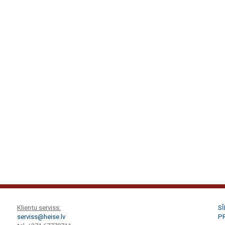
Klientu serviss:
S
serviss@heise.lv
P