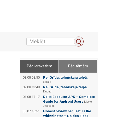
Pēc ierakstiem
Pēc tēmām
03.08 08:50
Re: Grīda, tehniskaja telpā.
agrais
02.08 13:49
Re: Grīda, tehniskaja telpā.
Dudud
01.08 17:17
Delta Executor APK – Complete
Guide for Android Users
Macie
Jaskolski
30.07 16:51
Honest review request: Is the
Whizzinator + Golden Flask