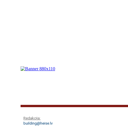
Redakcija:
building@heise.lv