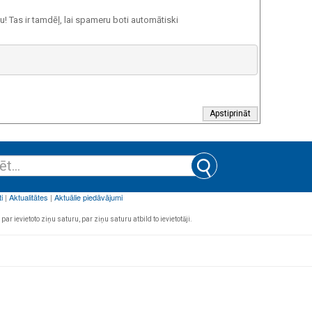
 Tas ir tamdēļ, lai spameru boti automātiski
par ievietoto ziņu saturu, par ziņu saturu atbild to ievietotāji.