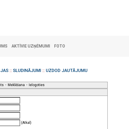
UMS
AKTĪVIE UZŅĒMUMI
FOTO
IJAS
::
SLUDINĀJUMI
::
UZDOD JAUTĀJUMU
sts
•
Meklēšana
•
Ielogoties
(Atkal)