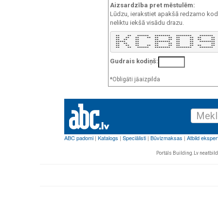
Aizsardzība pret mēstulēm:
Lūdzu, ierakstiet apakšā redzamo kodu!
neliktu iekšā visādu drazu.
 **    **   ******   ********   ********    *******  

 **   **   **    **  **     **  **     **  **     ** 

 **  **    **        **     **  **     **  **     ** 

 *****     **        ********   **     **   ******** 

 **  **    **        **     **  **     **         ** 

 **   **   **    **  **     **  **     **  **     ** 

 **    **   ******   ********   ********    *******  
Gudrais kodiņš:
*Obligāti jāaizpilda
Portāls Building.Lv neatbild 