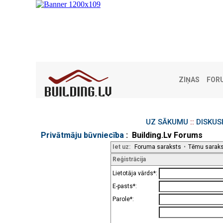
ZIŅAS
FOR
UZ SĀKUMU
::
DISKUS
Privātmāju būvniecība
: Building.Lv Forums
Iet uz:
Foruma saraksts
•
Tēmu sarak
Reģistrācija
Lietotāja vārds*:
E-pasts*:
Parole*: