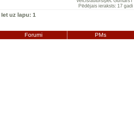
veicis/autors/pēc GuntarsT
Pēdējais ieraksts: 17 gadi
Iet uz lapu:
1
Forumi
PMs