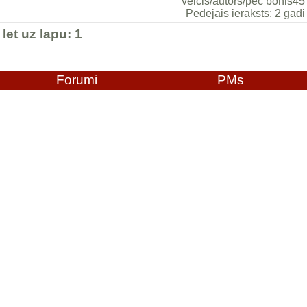
veicis/autors/pēc bonis45
Pēdējais ieraksts: 2 gadi
Iet uz lapu:
1
Forumi
PMs