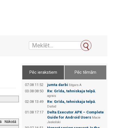
Pēc ierakstiem
Pēc tēmām
07.08 11:52
jumta darbi
Edgars А
03.08 08:50
Re: Grīda, tehniskaja telpā.
agrais
02.08 13:49
Re: Grīda, tehniskaja telpā.
Dudud
01.08 17:17
Delta Executor APK – Complete
Guide for Android Users
Macie
jā
Nākošā
Jaskolski
30.07 16:51
Honest review request: Is the