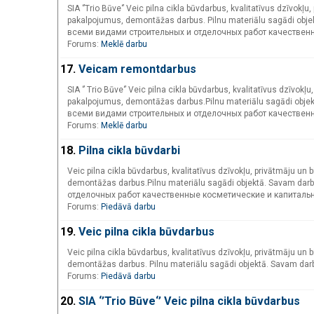
SIA ‘’Trio Būve‘’ Veic pilna cikla būvdarbus, kvalitatīvus dzīvok
pakalpojumus, demontāžas darbus. Pilnu materiālu sagādi obje
всеми видами строительных и отделочных работ качествен
Forums:
Meklē darbu
17.
Veicam remontdarbus
SIA ‘’ Trio Būve‘’ Veic pilna cikla būvdarbus, kvalitatīvus dzīvo
pakalpojumus, demontāžas darbus.Pilnu materiālu sagādi objek
всеми видами строительных и отделочных работ качествен
Forums:
Meklē darbu
18.
Pilna cikla būvdarbi
Veic pilna cikla būvdarbus, kvalitatīvus dzīvokļu, privātmāju u
demontāžas darbus.Pilnu materiālu sagādi objektā. Savam d
отделочных работ качественные косметические и капиталь
Forums:
Piedāvā darbu
19.
Veic pilna cikla būvdarbus
Veic pilna cikla būvdarbus, kvalitatīvus dzīvokļu, privātmāju u
demontāžas darbus. Pilnu materiālu sagādi objektā. Savam da
Forums:
Piedāvā darbu
20.
SIA ‘’Trio Būve‘’ Veic pilna cikla būvdarbus