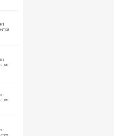
era
мается
era
ается
era
ается
era
ается