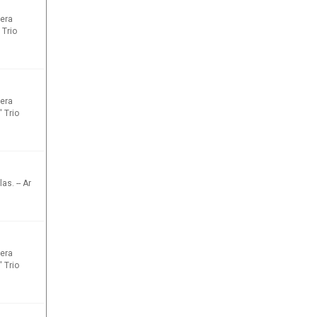
nera
 Trio
nera
 Trio
as. -- Ar
nera
 Trio