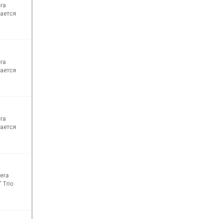
era
мается
era
мается
era
мается
nera
 Trio