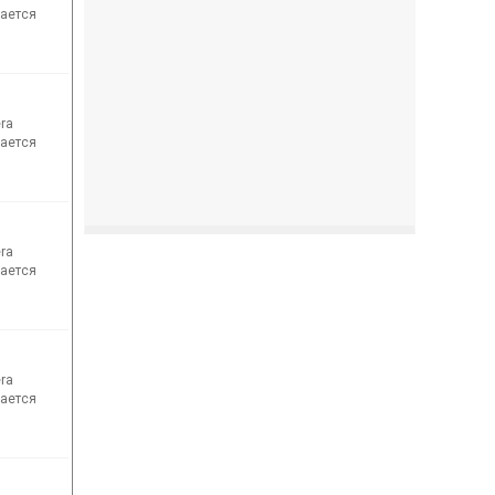
мается
era
мается
era
мается
era
мается