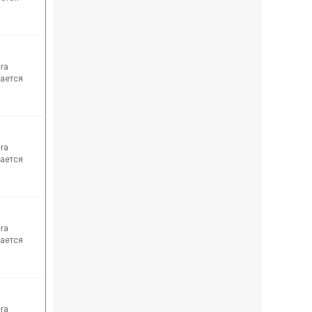
era
мается
era
мается
era
мается
era