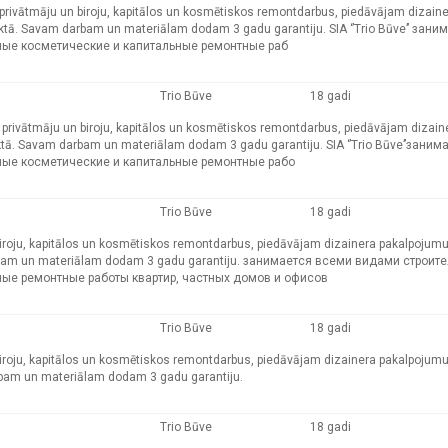
ļu, privātmāju un biroju, kapitālos un kosmētiskos remontdarbus, piedāvājam dizain
ktā. Savam darbam un materiālam dodam 3 gadu garantiju. SIA ‘’Trio Būve’’ зани
ные косметические и капитальные ремонтные раб
Trio Būve
18 gadi
kļu, privātmāju un biroju, kapitālos un kosmētiskos remontdarbus, piedāvājam dizain
tā. Savam darbam un materiālam dodam 3 gadu garantiju. SIA ‘’Trio Būve’’заним
ные косметические и капитальные ремонтные рабо
Trio Būve
18 gadi
n biroju, kapitālos un kosmētiskos remontdarbus, piedāvājam dizainera pakalpojumu
arbam un materiālam dodam 3 gadu garantiju. занимается всеми видами строит
ные ремонтные работы квартир, частных домов и офисов
Trio Būve
18 gadi
n biroju, kapitālos un kosmētiskos remontdarbus, piedāvājam dizainera pakalpojumu
rbam un materiālam dodam 3 gadu garantiju.
Trio Būve
18 gadi