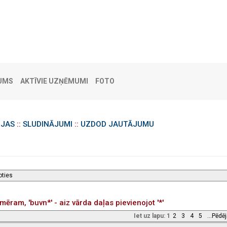
UMS
AKTĪVIE UZŅĒMUMI
FOTO
IJAS
::
SLUDINĀJUMI
::
UZDOD JAUTĀJUMU
oties
ēram, 'buvn*' - aiz vārda daļas pievienojot '*'
Iet uz lapu:
1
2
3
4
5
...Pēdē