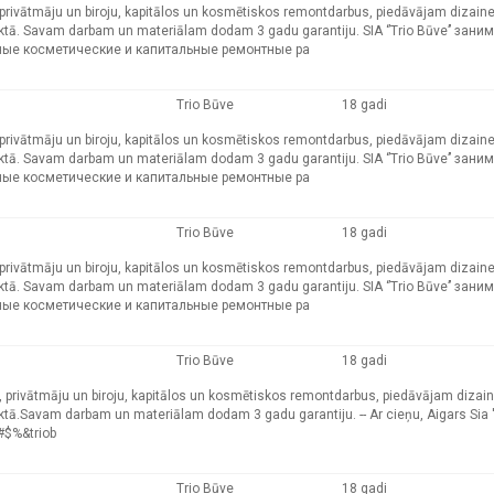
ļu, privātmāju un biroju, kapitālos un kosmētiskos remontdarbus, piedāvājam dizain
ktā. Savam darbam un materiālam dodam 3 gadu garantiju. SIA ‘’Trio Būve’’ зани
ные косметические и капитальные ремонтные ра
Trio Būve
18 gadi
ļu, privātmāju un biroju, kapitālos un kosmētiskos remontdarbus, piedāvājam dizain
ktā. Savam darbam un materiālam dodam 3 gadu garantiju. SIA ‘’Trio Būve’’ зани
ные косметические и капитальные ремонтные ра
Trio Būve
18 gadi
ļu, privātmāju un biroju, kapitālos un kosmētiskos remontdarbus, piedāvājam dizain
ktā. Savam darbam un materiālam dodam 3 gadu garantiju. SIA ‘’Trio Būve’’ зани
ные косметические и капитальные ремонтные ра
Trio Būve
18 gadi
okļu, privātmāju un biroju, kapitālos un kosmētiskos remontdarbus, piedāvājam dizai
ā.Savam darbam un materiālam dodam 3 gadu garantiju. -- Ar cieņu, Aigars Sia ''
#$%&triob
Trio Būve
18 gadi