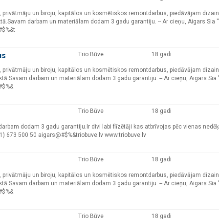
okļu, privātmāju un biroju, kapitālos un kosmētiskos remontdarbus, piedāvājam dizai
ā.Savam darbam un materiālam dodam 3 gadu garantiju. -- Ar cieņu, Aigars Sia ''
@#$%&t
us
Trio Būve
18 gadi
okļu, privātmāju un biroju, kapitālos un kosmētiskos remontdarbus, piedāvājam dizai
ā.Savam darbam un materiālam dodam 3 gadu garantiju. -- Ar cieņu, Aigars Sia ''
@#$%&
Trio Būve
18 gadi
arbam dodam 3 gadu garantiju.Ir divi labi flīzētāji kas atbrīvojas pēc vienas nedēķl
+371) 673 500 50 aigars@#$%&triobuve.lv www.triobuve.lv
Trio Būve
18 gadi
okļu, privātmāju un biroju, kapitālos un kosmētiskos remontdarbus, piedāvājam dizai
ā.Savam darbam un materiālam dodam 3 gadu garantiju. -- Ar cieņu, Aigars Sia ''
@#$%&
Trio Būve
18 gadi