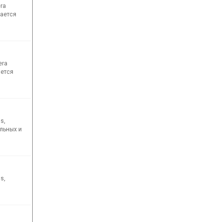
era
мается
era
ается
s,
ельных и
s,