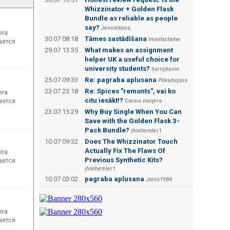
Whizzinator + Golden Flask
Bundle as reliable as people
say?
Jennietores
era
30.07 08:18
Tāmes sastādīšana
Imantsctame
мается
29.07 13:35
What makes an assignment
helper UK a useful choice for
university students?
harryjkevin
25.07 09:33
Re: pagraba aplusana
Plikadupsis
23.07 23:18
Re: Spices "remonts", vai ko
era
citu iesākt!?
мается
Dainis.meijers
23.07 15:29
Why Buy Single When You Can
Save with the Golden Flask 3-
Pack Bundle?
jhonhemler1
10.07 09:32
Does The Whizzinator Touch
Actually Fix The Flaws Of
era
Previous Synthetic Kits?
мается
jhonhemler1
10.07 03:02
pagraba aplusana
Janis1984
era
мается