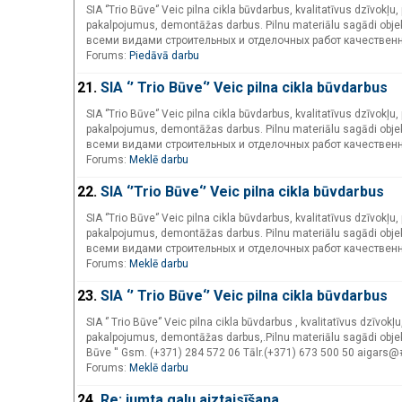
SIA ‘’Trio Būve‘’ Veic pilna cikla būvdarbus, kvalitatīvus dzīvok
pakalpojumus, demontāžas darbus. Pilnu materiālu sagādi obje
всеми видами строительных и отделочных работ качествен
Forums:
Piedāvā darbu
21.
SIA ‘’ Trio Būve‘’ Veic pilna cikla būvdarbus
SIA ‘’Trio Būve‘’ Veic pilna cikla būvdarbus, kvalitatīvus dzīvok
pakalpojumus, demontāžas darbus. Pilnu materiālu sagādi obje
всеми видами строительных и отделочных работ качествен
Forums:
Meklē darbu
22.
SIA ‘’Trio Būve‘’ Veic pilna cikla būvdarbus
SIA ‘’Trio Būve‘’ Veic pilna cikla būvdarbus, kvalitatīvus dzīvok
pakalpojumus, demontāžas darbus. Pilnu materiālu sagādi obje
всеми видами строительных и отделочных работ качествен
Forums:
Meklē darbu
23.
SIA ‘’ Trio Būve‘’ Veic pilna cikla būvdarbus
SIA ‘’ Trio Būve‘’ Veic pilna cikla būvdarbus , kvalitatīvus dzīv
pakalpojumus, demontāžas darbus,.Pilnu materiālu sagādi objekt
Būve '' Gsm. (+371) 284 572 06 Tālr.(+371) 673 500 50 aigars@
Forums:
Meklē darbu
24.
Re: jumta galu aiztaisīšana