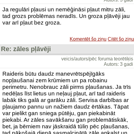
Ja regulāri pļausi un nemēģināsi pļaut mitru zāli,
tad grozs problēmas neradīs. Un groza pļāvēji jau
var arī pļaut bez groza.
Komentēt šo ziņu
Citēt šo ziņu
Re: zāles pļāvēji
veicis/autors/pēc foruma teorētiķis
Autors: 3 gadi
Raideris būtu daudz manevrētspējīgāks
nopļaušanai zem krūmiem un pa robainu
perimetru. Nenobrauc zāli pirms pļaušanas. Ja trīs
nedēļas līst lietus un neļauj pļaut, arī tad raideris
labāk tiks galā ar garāku zāli. Servisa darbības ar
pļaujamo pannu un nažiem daudz ērtākas. Tāpat
var pielikt gan sniega pūtēju, gan piekabināt
piekabi. Ar zāles savākšanu gan problemātiskāk,
bet, ja bērniem nav jāskraidā tūliņ pēc pļaušanas,
tad nākošajā dienā sasmalcinātā zāle apkalst un