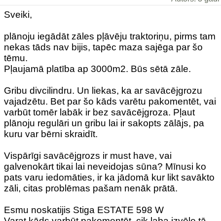
Sveiki,
plānoju iegādāt zāles pļāvēju traktoriņu, pirms tam
nekas tāds nav bijis, tapēc maza sajēga par šo
tēmu.
Pļaujamā platība ap 3000m2. Būs sētā zāle.
Gribu divcilindru. Un liekas, ka ar savācējgrozu
vajadzētu. Bet par šo kāds varētu pakomentēt, vai
varbūt tomēr labāk ir bez savācējgroza. Pļaut
plānoju regulāri un gribu lai ir sakopts zālājs, pa
kuru var bērni skraidīt.
Vispārīgi savācējgrozs ir must have, vai
galvenokārt tikai lai neveidojas sūna? Mīnusi ko
pats varu iedomāties, ir ka jādomā kur likt savākto
zāli, citas problēmas pašam nenāk prātā.
Esmu noskatijis Stiga ESTATE 598 W
Varat kāds varbūt pakomentēt, cik laba izvēle tā