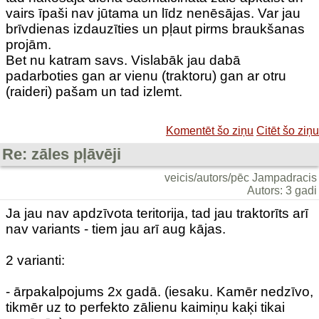
vairs īpaši nav jūtama un līdz nenēsājas. Var jau
brīvdienas izdauzīties un pļaut pirms braukšanas
projām.
Bet nu katram savs. Vislabāk jau dabā
padarboties gan ar vienu (traktoru) gan ar otru
(raideri) pašam un tad izlemt.
Komentēt šo ziņu
Citēt šo ziņu
Re: zāles pļāvēji
veicis/autors/pēc Jampadracis
Autors: 3 gadi
Ja jau nav apdzīvota teritorija, tad jau traktorīts arī
nav variants - tiem jau arī aug kājas.
2 varianti:
- ārpakalpojums 2x gadā. (iesaku. Kamēr nedzīvo,
tikmēr uz to perfekto zālienu kaimiņu kaķi tikai