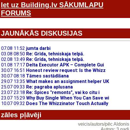
Iet uz Building.lv SĀKUMLAPU
FORUMS
JAUNĀKĀS DISKUSIJAS
zāles pļāvēji
veicis/autors/pēc Aldonis
Autors: 3 gadi