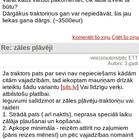
būtu?
Dārgākus traktoriņus gan var nepiedāvāt, šis jau
liekas gana dārgs. (~3500eur)
Komentēt šo ziņu
Citēt šo ziņu
Re: zāles pļāvēji
veicis/autors/pēc ETT
Autors: 3 gadi
Ja traktors pats par sevi nav nepieciešams kādām
citām vajadzībām, tad iekoptam mauriņam drīzāk
ieteiktu šādu variantu [
sils.lv
] Vai līdzīgu verķi,
atbilstošu platībai.
Ieguvumi salīdzinot ar zāles pļāvēju-traktoriņu vai
raideri
1. Strādā pats ( arī naktīs), neprasa speciāli laiku
zālāja pļaušanai un kopšanai.
2. Apkope minimāla - reizēm attīrīt no zaļumiem
(pāris reizes mēnesī) un pēc vajadzības nomainīt