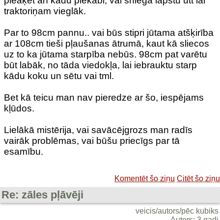
pieāķēt arī kādu piekabi, vai sniega lāpstu utt lai
traktoriņam vieglāk.
Par to 98cm pannu.. vai būs stipri jūtama atšķirība
ar 108cm tieši pļaušanas ātrumā, kaut kā sliecos
uz to ka jūtama starpība nebūs. 98cm pat varētu
būt labāk, no tāda viedokļa, lai iebrauktu starp
kādu koku un sētu vai tml.
Bet kā teicu man nav pieredze ar šo, iespējams
kļūdos.
Lielākā mistērija, vai savācējgrozs man radīs
vairāk problēmas, vai būšu priecīgs par tā
esamību.
Komentēt šo ziņu
Citēt šo ziņu
Re: zāles pļāvēji
veicis/autors/pēc kubiks
Autors: 3 gadi