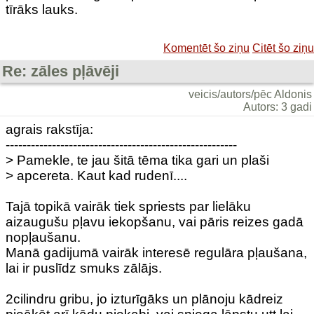
tīrāks lauks.
Komentēt šo ziņu
Citēt šo ziņu
Re: zāles pļāvēji
veicis/autors/pēc Aldonis
Autors: 3 gadi
agrais rakstīja:
-------------------------------------------------------
> Pamekle, te jau šitā tēma tika gari un plaši
> apcereta. Kaut kad rudenī....
Tajā topikā vairāk tiek spriests par lielāku
aizaugušu pļavu iekopšanu, vai pāris reizes gadā
nopļaušanu.
Manā gadijumā vairāk interesē regulāra pļaušana,
lai ir puslīdz smuks zālājs.
2cilindru gribu, jo izturīgāks un plānoju kādreiz