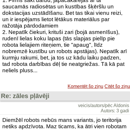
1. Pirms sākt darbu, jāpačakarējās ar tā
saucamās radiosētas un kustības šķēršlu un
dokstacijas uzstādīšanu. Bet tas tikai vienu reizi,
un ir iespējams lietot lētākus materiālus par
ražotāja pārdodamiem
2. Nepatīk čiekuri, krituši zari (bojā asmenīšus),
rudenī lielas koku lapas (tās slapjas pielīp pie
robota lielajiem riteņiem, tie "apaug", līdz
nobremzē kustību un robots apstājas). Nepatīk arī
kurmju rakumi, bet, ja tos uz kādu laiku padzen,
tad robota darbības dēļ tie neatgriežas. Tā kā pat
neliels pluss...
Komentēt šo ziņu
Citēt šo ziņu
Re: zāles pļāvēji
veicis/autors/pēc Aldonis
Autors: 3 gadi
Diemžēl robots nebūs mans variants, jo teritorija
netiks apdzīvota. Maz ticams, ka ātri vien robotam