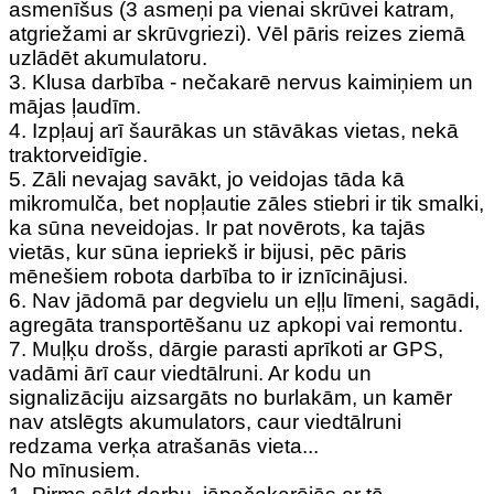
asmenīšus (3 asmeņi pa vienai skrūvei katram,
atgriežami ar skrūvgriezi). Vēl pāris reizes ziemā
uzlādēt akumulatoru.
3. Klusa darbība - nečakarē nervus kaimiņiem un
mājas ļaudīm.
4. Izpļauj arī šaurākas un stāvākas vietas, nekā
traktorveidīgie.
5. Zāli nevajag savākt, jo veidojas tāda kā
mikromulča, bet nopļautie zāles stiebri ir tik smalki,
ka sūna neveidojas. Ir pat novērots, ka tajās
vietās, kur sūna iepriekš ir bijusi, pēc pāris
mēnešiem robota darbība to ir iznīcinājusi.
6. Nav jādomā par degvielu un eļļu līmeni, sagādi,
agregāta transportēšanu uz apkopi vai remontu.
7. Muļķu drošs, dārgie parasti aprīkoti ar GPS,
vadāmi ārī caur viedtālruni. Ar kodu un
signalizāciju aizsargāts no burlakām, un kamēr
nav atslēgts akumulators, caur viedtālruni
redzama verķa atrašanās vieta...
No mīnusiem.