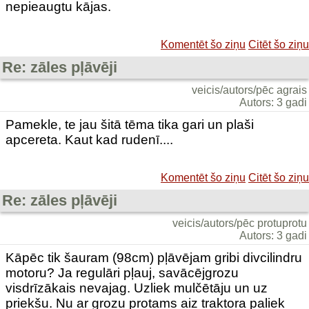
nepieaugtu kājas.
Komentēt šo ziņu
Citēt šo ziņu
Re: zāles pļāvēji
veicis/autors/pēc agrais
Autors: 3 gadi
Pamekle, te jau šitā tēma tika gari un plaši
apcereta. Kaut kad rudenī....
Komentēt šo ziņu
Citēt šo ziņu
Re: zāles pļāvēji
veicis/autors/pēc protuprotu
Autors: 3 gadi
Kāpēc tik šauram (98cm) pļāvējam gribi divcilindru
motoru? Ja regulāri pļauj, savācējgrozu
visdrīzākais nevajag. Uzliek mulčētāju un uz
priekšu. Nu ar grozu protams aiz traktora paliek