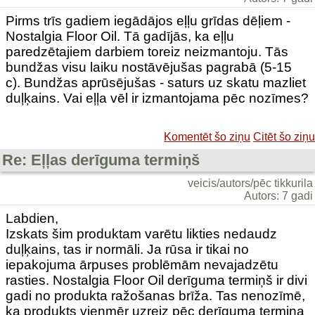
Pirms trīs gadiem iegādājos eļļu grīdas dēļiem -
Nostalgia Floor Oil. Tā gadījās, ka eļļu
paredzētajiem darbiem toreiz neizmantoju. Tās
bundžas visu laiku nostāvējušas pagrabā (5-15
c). Bundžas aprūsējušas - saturs uz skatu mazliet
duļķains. Vai eļļa vēl ir izmantojama pēc nozīmes?
Komentēt šo ziņu
Citēt šo ziņu
Re: Eļļas derīguma termiņš
veicis/autors/pēc tikkurila
Autors: 7 gadi
Labdien,
Izskats šim produktam varētu likties nedaudz
duļķains, tas ir normāli. Ja rūsa ir tikai no
iepakojuma ārpuses problēmām nevajadzētu
rasties. Nostalgia Floor Oil derīguma termiņš ir divi
gadi no produkta ražošanas brīža. Tas nenozīmē,
ka produkts vienmēr uzreiz pēc derīguma termiņa