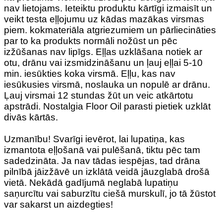
nav lietojams. Ieteiktu produktu kārtīgi izmaisīt un
veikt testa eļļojumu uz kādas mazākas virsmas
piem. kokmateriāla atgriezumiem un pārliecināties
par to ka produkts normāli nožūst un pēc
izžūšanas nav lipīgs. Eļļas uzklāšana notiek ar
otu, drānu vai izsmidzināšanu un ļauj eļļai 5-10
min. iesūkties koka virsmā. Eļļu, kas nav
iesūkusies virsmā, noslauka un nopulē ar drānu.
Ļauj virsmai 12 stundas žūt un veic atkārtotu
apstrādi. Nostalgia Floor Oil parasti pietiek uzklāt
divās kārtās.
Uzmanību! Svarīgi ievērot, lai lupatiņa, kas
izmantota eļļošanā vai pulēšanā, tiktu pēc tam
sadedzināta. Ja nav tādas iespējas, tad drāna
pilnībā jāizžāvē un izklātā veidā jāuzglabā drošā
vietā. Nekādā gadījumā neglabā lupatiņu
saņurcītu vai saburzītu ciešā murskulī, jo tā žūstot
var sakarst un aizdegties!