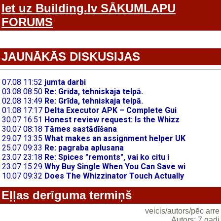
Iet uz Building.lv SĀKUMLAPU
FORUMS
JAUNĀKĀS DISKUSIJAS
Eļļas derīguma termiņš
veicis/autors/pēc arre
Autors: 7 gadi