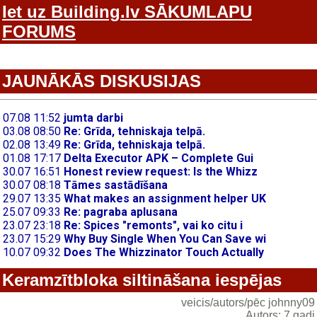
Iet uz Building.lv SĀKUMLAPU
FORUMS
JAUNĀKĀS DISKUSIJAS
Keramzītbloka siltināšana iespējas
veicis/autors/pēc johnny09
Autors: 7 gadi