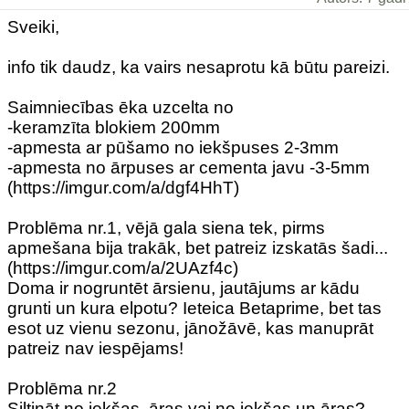
Sveiki,
info tik daudz, ka vairs nesaprotu kā būtu pareizi.
Saimniecības ēka uzcelta no
-keramzīta blokiem 200mm
-apmesta ar pūšamo no iekšpuses 2-3mm
-apmesta no ārpuses ar cementa javu -3-5mm
(https://imgur.com/a/dgf4HhT)
Problēma nr.1, vējā gala siena tek, pirms
apmešana bija trakāk, bet patreiz izskatās šadi...
(https://imgur.com/a/2UAzf4c)
Doma ir nogruntēt ārsienu, jautājums ar kādu
grunti un kura elpotu? Ieteica Betaprime, bet tas
esot uz vienu sezonu, jānožāvē, kas manuprāt
patreiz nav iespējams!
Problēma nr.2
Siltināt no iekšas, āras vai no iekšas un āras?