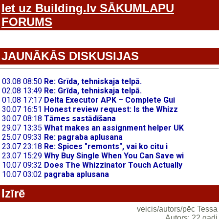
Iet uz Building.lv SĀKUMLAPU
FORUMS
JAUNĀKĀS DISKUSIJAS
Izīrē
veicis/autors/pēc Tessa
Autors: 22 gadi