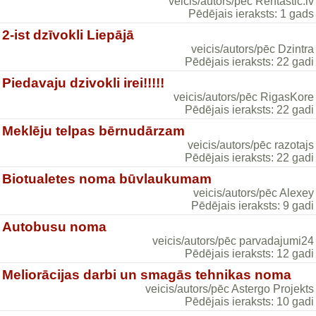
veicis/autors/pēc Rentastic.lv
Pēdējais ieraksts: 1 gads
2-ist dzīvokli Liepājā
veicis/autors/pēc Dzintra
Pēdējais ieraksts: 22 gadi
Piedavaju dzivokli irei!!!!!
veicis/autors/pēc RigasKore
Pēdējais ieraksts: 22 gadi
Meklēju telpas bērnudārzam
veicis/autors/pēc razotajs
Pēdējais ieraksts: 22 gadi
Biotualetes noma būvlaukumam
veicis/autors/pēc Alexey
Pēdējais ieraksts: 9 gadi
Autobusu noma
veicis/autors/pēc parvadajumi24
Pēdējais ieraksts: 12 gadi
Meliorācijas darbi un smagās tehnikas noma
veicis/autors/pēc Astergo Projekts
Pēdējais ieraksts: 10 gadi