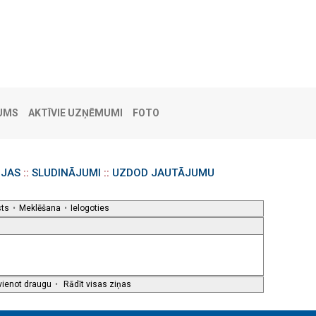
UMS
AKTĪVIE UZŅĒMUMI
FOTO
IJAS
::
SLUDINĀJUMI
::
UZDOD JAUTĀJUMU
sts
•
Meklēšana
•
Ielogoties
vienot draugu
•
Rādīt visas ziņas