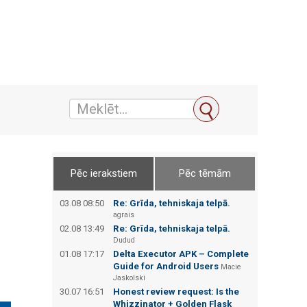
Pēc ierakstiem
Pēc tēmām
03.08 08:50
Re: Grīda, tehniskaja telpā.
agrais
02.08 13:49
Re: Grīda, tehniskaja telpā.
Dudud
01.08 17:17
Delta Executor APK – Complete
Guide for Android Users
Macie
Jaskolski
30.07 16:51
Honest review request: Is the
Whizzinator + Golden Flask