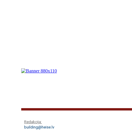
Redakcija:
building@heise.lv