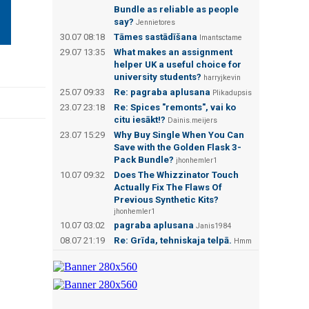
Bundle as reliable as people
say?
Jennietores
30.07 08:18
Tāmes sastādīšana
Imantsctame
29.07 13:35
What makes an assignment
helper UK a useful choice for
university students?
harryjkevin
25.07 09:33
Re: pagraba aplusana
Plikadupsis
23.07 23:18
Re: Spices "remonts", vai ko
citu iesākt!?
Dainis.meijers
23.07 15:29
Why Buy Single When You Can
Save with the Golden Flask 3-
Pack Bundle?
jhonhemler1
10.07 09:32
Does The Whizzinator Touch
Actually Fix The Flaws Of
Previous Synthetic Kits?
jhonhemler1
10.07 03:02
pagraba aplusana
Janis1984
08.07 21:19
Re: Grīda, tehniskaja telpā.
Hmm