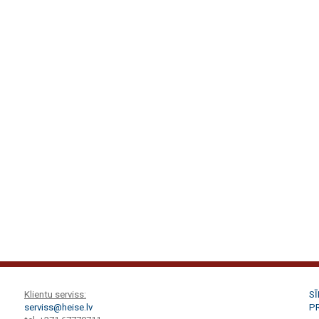
Klientu serviss:
S
serviss@heise.lv
P