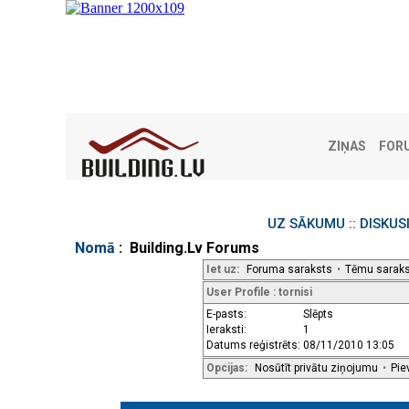
ZIŅAS
FOR
UZ SĀKUMU
::
DISKUS
Nomā
: Building.Lv Forums
Iet uz:
Foruma saraksts
•
Tēmu sarak
User Profile : tornisi
E-pasts:
Slēpts
Ieraksti:
1
Datums reģistrēts:
08/11/2010 13:05
Opcijas:
Nosūtīt privātu ziņojumu
•
Pie