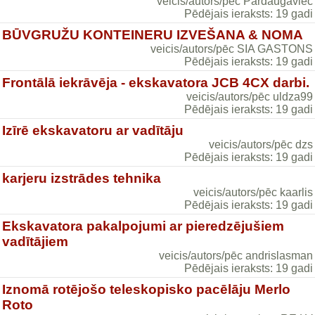
veicis/autors/pēc Pardaugaviec
Pēdējais ieraksts: 19 gadi
BŪVGRUŽU KONTEINERU IZVEŠANA & NOMA
veicis/autors/pēc SIA GASTONS
Pēdējais ieraksts: 19 gadi
Frontālā iekrāvēja - ekskavatora JCB 4CX darbi.
veicis/autors/pēc uldza99
Pēdējais ieraksts: 19 gadi
Izīrē ekskavatoru ar vadītāju
veicis/autors/pēc dzs
Pēdējais ieraksts: 19 gadi
karjeru izstrādes tehnika
veicis/autors/pēc kaarlis
Pēdējais ieraksts: 19 gadi
Ekskavatora pakalpojumi ar pieredzējušiem
vadītājiem
veicis/autors/pēc andrislasman
Pēdējais ieraksts: 19 gadi
Iznomā rotējošo teleskopisko pacēlāju Merlo
Roto