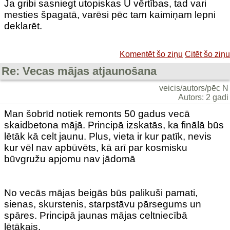
Ja gribi sasniegt utopiskas U vērtības, tad vari
mesties špagatā, varēsi pēc tam kaimiņam lepni
deklarēt.
Komentēt šo ziņu
Citēt šo ziņu
Re: Vecas mājas atjaunošana
veicis/autors/pēc N
Autors: 2 gadi
Man šobrīd notiek remonts 50 gadus vecā
skaidbetona mājā. Principā izskatās, ka finālā būs
lētāk kā celt jaunu. Plus, vieta ir kur patīk, nevis
kur vēl nav apbūvēts, kā arī par kosmisku
būvgružu apjomu nav jādomā
No vecās mājas beigās būs palikuši pamati,
sienas, skurstenis, starpstāvu pārsegums un
spāres. Principā jaunas mājas celtniecībā
lētākais.