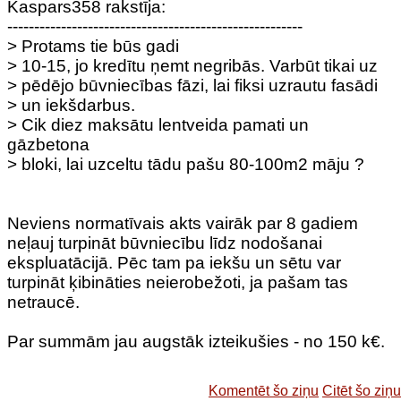
Kaspars358 rakstīja:
-------------------------------------------------------
> Protams tie būs gadi
> 10-15, jo kredītu ņemt negribās. Varbūt tikai uz
> pēdējo būvniecības fāzi, lai fiksi uzrautu fasādi
> un iekšdarbus.
> Cik diez maksātu lentveida pamati un
gāzbetona
> bloki, lai uzceltu tādu pašu 80-100m2 māju ?
Neviens normatīvais akts vairāk par 8 gadiem
neļauj turpināt būvniecību līdz nodošanai
ekspluatācijā. Pēc tam pa iekšu un sētu var
turpināt ķibināties neierobežoti, ja pašam tas
netraucē.
Par summām jau augstāk izteikušies - no 150 k€.
Komentēt šo ziņu
Citēt šo ziņu