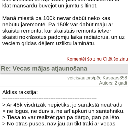
klāt mansardu būvējot un jumtu siltinot.
Manā miestā pa 100k nevar dabūt neko kas
nebūtu jāremontē. Pa 150k var dabūt māju ar
skaistu remontu, kur skaistais remonts ietver
skaisti nokrāsotus padomju laika radiatorus, un uz
veciem grīdas dēļiem uzliktu laminātu.
Komentēt šo ziņu
Citēt šo ziņu
Re: Vecas mājas atjaunošana
veicis/autors/pēc Kaspars358
Autors: 2 gadi
Aldiss rakstīja:
-------------------------------------------------------
> Ar 45k visdrīzāk nepietiks, jo sarakstā neatradu
> ne logus, ne durvis, ne arī apkuri un santehniku.
> Tiesa to var realizēt gan pa dārgo, gan pa lēto,
> No otras puses, nav jau arī tikt traki ar vecas