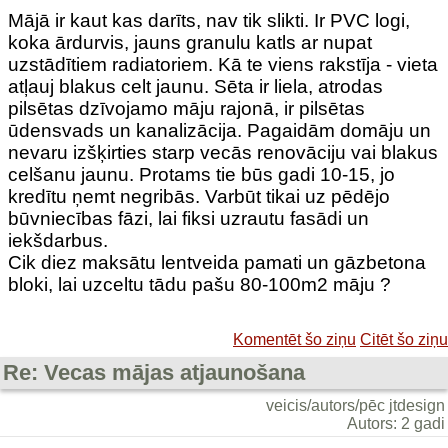
Mājā ir kaut kas darīts, nav tik slikti. Ir PVC logi,
koka ārdurvis, jauns granulu katls ar nupat
uzstādītiem radiatoriem. Kā te viens rakstīja - vieta
atļauj blakus celt jaunu. Sēta ir liela, atrodas
pilsētas dzīvojamo māju rajonā, ir pilsētas
ūdensvads un kanalizācija. Pagaidām domāju un
nevaru izšķirties starp vecās renovāciju vai blakus
celšanu jaunu. Protams tie būs gadi 10-15, jo
kredītu ņemt negribās. Varbūt tikai uz pēdējo
būvniecības fāzi, lai fiksi uzrautu fasādi un
iekšdarbus.
Cik diez maksātu lentveida pamati un gāzbetona
bloki, lai uzceltu tādu pašu 80-100m2 māju ?
Komentēt šo ziņu
Citēt šo ziņu
Re: Vecas mājas atjaunošana
veicis/autors/pēc jtdesign
Autors: 2 gadi