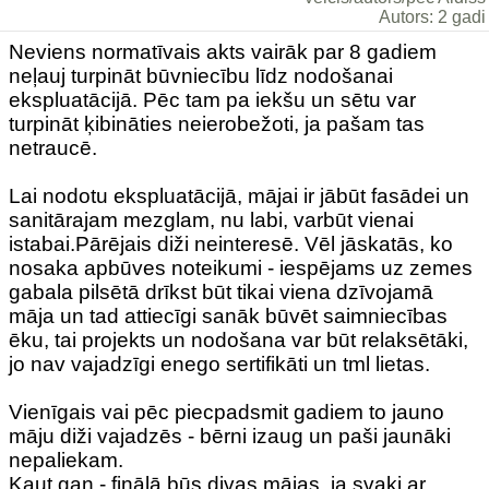
Autors: 2 gadi
Neviens normatīvais akts vairāk par 8 gadiem
neļauj turpināt būvniecību līdz nodošanai
ekspluatācijā. Pēc tam pa iekšu un sētu var
turpināt ķibināties neierobežoti, ja pašam tas
netraucē.
Lai nodotu ekspluatācijā, mājai ir jābūt fasādei un
sanitārajam mezglam, nu labi, varbūt vienai
istabai.Pārējais diži neinteresē. Vēl jāskatās, ko
nosaka apbūves noteikumi - iespējams uz zemes
gabala pilsētā drīkst būt tikai viena dzīvojamā
māja un tad attiecīgi sanāk būvēt saimniecības
ēku, tai projekts un nodošana var būt relaksētāki,
jo nav vajadzīgi enego sertifikāti un tml lietas.
Vienīgais vai pēc piecpadsmit gadiem to jauno
māju diži vajadzēs - bērni izaug un paši jaunāki
nepaliekam.
Kaut gan - finālā būs divas mājas, ja svaki ar