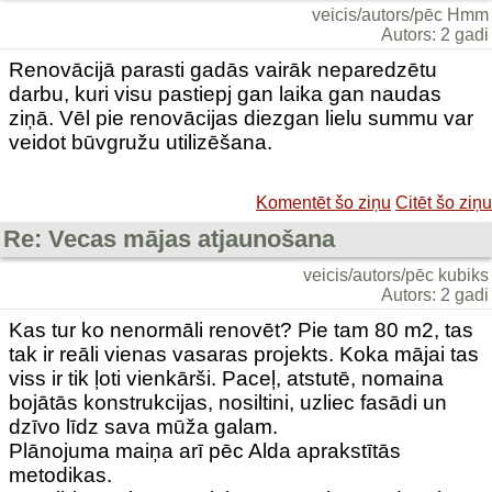
veicis/autors/pēc Hmm
Autors: 2 gadi
Renovācijā parasti gadās vairāk neparedzētu
darbu, kuri visu pastiepj gan laika gan naudas
ziņā. Vēl pie renovācijas diezgan lielu summu var
veidot būvgružu utilizēšana.
Komentēt šo ziņu
Citēt šo ziņu
Re: Vecas mājas atjaunošana
veicis/autors/pēc kubiks
Autors: 2 gadi
Kas tur ko nenormāli renovēt? Pie tam 80 m2, tas
tak ir reāli vienas vasaras projekts. Koka mājai tas
viss ir tik ļoti vienkārši. Paceļ, atstutē, nomaina
bojātās konstrukcijas, nosiltini, uzliec fasādi un
dzīvo līdz sava mūža galam.
Plānojuma maiņa arī pēc Alda aprakstītās
metodikas.