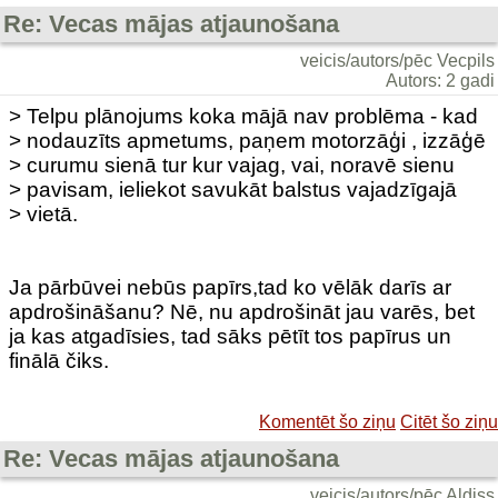
Re: Vecas mājas atjaunošana
veicis/autors/pēc Vecpils
Autors: 2 gadi
> Telpu plānojums koka mājā nav problēma - kad
> nodauzīts apmetums, paņem motorzāģi , izzāģē
> curumu sienā tur kur vajag, vai, noravē sienu
> pavisam, ieliekot savukāt balstus vajadzīgajā
> vietā.
Ja pārbūvei nebūs papīrs,tad ko vēlāk darīs ar
apdrošināšanu? Nē, nu apdrošināt jau varēs, bet
ja kas atgadīsies, tad sāks pētīt tos papīrus un
finālā čiks.
Komentēt šo ziņu
Citēt šo ziņu
Re: Vecas mājas atjaunošana
veicis/autors/pēc Aldiss