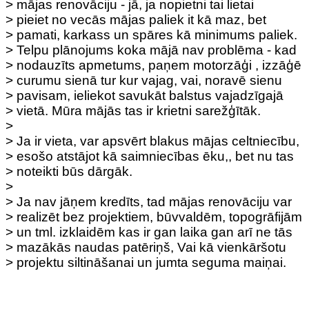
> mājas renovāciju - jā, ja nopietni tai lietai
> pieiet no vecās mājas paliek it kā maz, bet
> pamati, karkass un spāres kā minimums paliek.
> Telpu plānojums koka mājā nav problēma - kad
> nodauzīts apmetums, paņem motorzāģi , izzāģē
> curumu sienā tur kur vajag, vai, noravē sienu
> pavisam, ieliekot savukāt balstus vajadzīgajā
> vietā. Mūra mājās tas ir krietni sarežģītāk.
>
> Ja ir vieta, var apsvērt blakus mājas celtniecību,
> esošo atstājot kā saimniecības ēku,, bet nu tas
> noteikti būs dārgāk.
>
> Ja nav jāņem kredīts, tad mājas renovāciju var
> realizēt bez projektiem, būvvaldēm, topogrāfijām
> un tml. izklaidēm kas ir gan laika gan arī ne tās
> mazākās naudas patēriņš, Vai kā vienkāršotu
> projektu siltināšanai un jumta seguma maiņai.