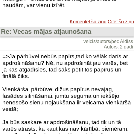
naudām, var vienu izīrēt.
Komentēt šo ziņu
Citēt šo ziņu
Re: Vecas mājas atjaunošana
veicis/autors/pēc Aldiss
Autors: 2 gadi
=>Ja pārbūvei nebūs papīrs,tad ko vēlāk darīs ar
apdrošināšanu? Nē, nu apdrošināt jau varēs, bet
ja kas atgadīsies, tad sāks pētīt tos papīrus un
finālā čiks.
Vienkāršai pārbūvei dižus papīrus nevajag,
fasādes sitināšanai, jumtu seguma un iekšējo
nenesošo sienu nojaukšana iir veicama vienkāršā
veidā;
Ja būs saskare ar apdrošināšanu, tad tik un tā
varēs atrasts, ka kaut kas nav kārtībā, piemēram,