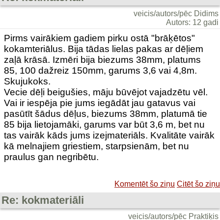
veicis/autors/pēc Didims
Autors: 12 gadi
Pirms vairākiem gadiem pirku ostā "brāķētos"
kokamteriālus. Bija tādas lielas pakas ar dēļiem
zaļā krāsā. Izmēri bija biezums 38mm, platums
85, 100 dažreiz 150mm, garums 3,6 vai 4,8m.
Skujukoks.
Vecie dēļi beigušies, māju būvējot vajadzētu vēl.
Vai ir iespēja pie jums iegādāt jau gatavus vai
pasūtīt šādus dēļus, biezums 38mm, platumā tie
85 bija lietojamāki, garums var būt 3,6 m, bet nu
tas vairāk kāds jums izejmateriāls. Kvalitāte vairāk
kā melnajiem griestiem, starpsienām, bet nu
praulus gan negribētu.
Komentēt šo ziņu
Citēt šo ziņu
Re: kokmateriāli
veicis/autors/pēc Praktiķis