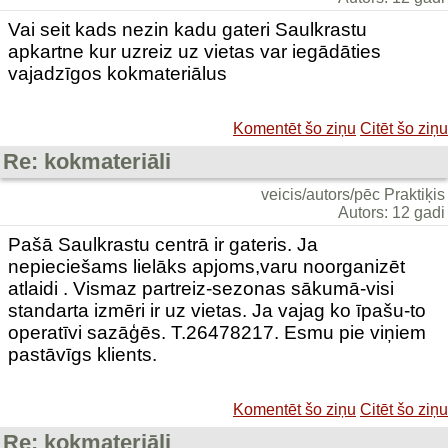
Vai seit kads nezin kadu gateri Saulkrastu
apkartne kur uzreiz uz vietas var iegādāties
vajadzīgos kokmateriālus
Komentēt šo ziņu
Citēt šo ziņu
Re: kokmateriāli
veicis/autors/pēc Praktiķis
Autors: 12 gadi
Pašā Saulkrastu centrā ir gateris. Ja
nepieciešams lielāks apjoms,varu noorganizēt
atlaidi . Vismaz partreiz-sezonas sākumā-visi
standarta izmēri ir uz vietas. Ja vajag ko īpašu-to
operatīvi sazāģēs. T.26478217. Esmu pie viņiem
pastāvīgs klients.
Komentēt šo ziņu
Citēt šo ziņu
Re: kokmateriāli