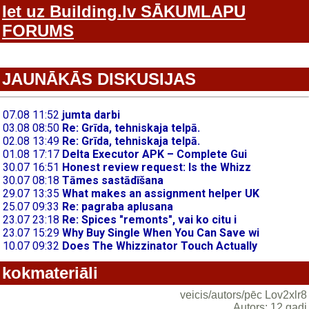
Iet uz Building.lv SĀKUMLAPU
FORUMS
JAUNĀKĀS DISKUSIJAS
kokmateriāli
veicis/autors/pēc Lov2xlr8
Autors: 12 gadi