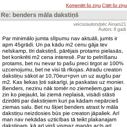
Komentēt šo ziņu
Citēt šo ziņu
Re: benders māla dakstiņš
veicis/autors/pēc Ainars21
Autors: 8 gadi
Par minimālo jumta slīpumu nav aktuāli, jumts ir
apm 45grādi. Un pa kādu m2 cenu gāja tev
nelskamp, tīri dakstiņš, pārējais protams pielasās,
bet konkrēti m2 cena interesē. Par to pelnīšanu
protams, bet nu nevar to pašu preci tirgot ar 100%
uzcenojumu, bet ne visi tā rīkojas. Atradu creaton
dakstiņu sākot ar 10,70eur+pvn un uz augšu par
m2. Kas liekas ļoti sakarīgi, ja paskatas uz monier.
Benders, nezinu nāk tomēr no ziemeļiem,gan jau
zin ko piejaukt, lai ziemā neplaisā, visādi stāsti
dzirdēti par dakstiņiem kuri pa kādam nepārcieš
ziemas salu. Bet nu šķiet benders atrast lv māla
dakstiņu neizdosies būs pie creaton jāpaliek. Arī
man nav nekādas uzticības tā teikt plakanajam
dakstiņam, kā arī viņš vismaz manās acīs arī