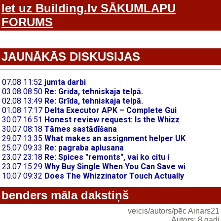
Iet uz Building.lv SĀKUMLAPU
FORUMS
JAUNĀKĀS DISKUSIJAS
benders māla dakstiņš
veicis/autors/pēc Ainars21
Autors: 8 gadi