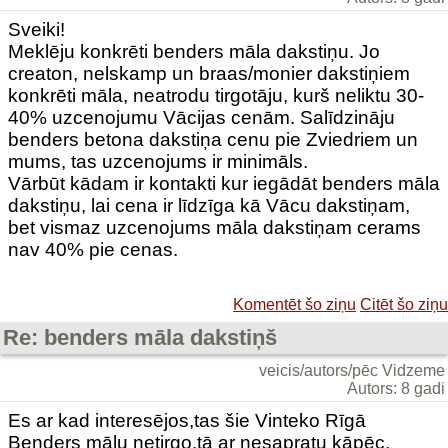
Sveiki!
Meklēju konkrēti benders māla dakstiņu. Jo
creaton, nelskamp un braas/monier dakstiņiem
konkrēti māla, neatrodu tirgotāju, kurš neliktu 30-
40% uzcenojumu Vācijas cenām. Salīdzināju
benders betona dakstiņa cenu pie Zviedriem un
mums, tas uzcenojums ir minimāls.
Vārbūt kādam ir kontakti kur iegādāt benders māla
dakstiņu, lai cena ir līdzīga kā Vācu dakstiņam,
bet vismaz uzcenojums māla dakstiņam cerams
nav 40% pie cenas.
Komentēt šo ziņu
Citēt šo ziņu
Re: benders māla dakstiņš
veicis/autors/pēc Vidzeme
Autors: 8 gadi
Es ar kad interesējos,tas šie Vinteko Rīgā
Benders mālu netirgo,tā ar nesapratu kāpēc.