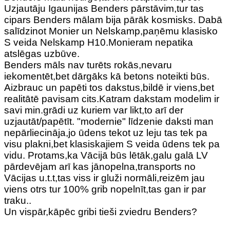
Uzjautāju Igaunijas Benders pārstāvim,tur tas
cipars Benders mālam bija pārāk kosmisks. Dabā
salīdzinot Monier un Nelskamp,paņēmu klasisko
S veida Nelskamp H10.Monieram nepatika
atslēgas uzbūve.
Benders māls nav turēts rokās,nevaru
iekomentēt,bet dārgāks kā betons noteikti būs.
Aizbrauc un papēti tos dakstus,bildē ir viens,bet
realitātē pavisam cits.Katram dakstam modelim ir
savi min.grādi uz kuriem var likt,to arī der
uzjautāt/papētīt. "modernie" līdzenie daksti man
nepārliecināja,jo ūdens tekot uz leju tas tek pa
visu plakni,bet klasiskajiem S veida ūdens tek pa
vidu. Protams,ka Vācijā būs lētāk,galu galā LV
pārdevējam arī kas jānopelna,transports no
Vācijas u.t.t,tas viss ir gluži normāli,reizēm jau
viens otrs tur 100% grib nopelnīt,tas gan ir par
traku..
Un vispār,kāpēc gribi tieši zviedru Benders?