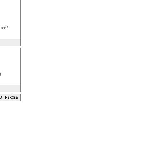
alam?
t.
3
Nākošā