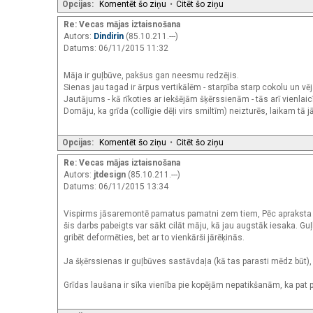
Opcijas:
Komentēt šo ziņu
•
Citēt šo ziņu
Re: Vecas mājas iztaisnošana
Autors:
Dindirin
(85.10.211.---)
Datums: 06/11/2015 11:32
Māja ir guļbūve, pakšus gan neesmu redzējis.
Sienas jau tagad ir ārpus vertikālēm - starpība starp cokolu un vēj
Jautājums - kā rīkoties ar iekšējām šķērssienām - tās arī vienlaicī
Domāju, ka grīda (collīgie dēļi virs smiltīm) neizturēs, laikam tā j
Opcijas:
Komentēt šo ziņu
•
Citēt šo ziņu
Re: Vecas mājas iztaisnošana
Autors:
jtdesign
(85.10.211.---)
Datums: 06/11/2015 13:34
Vispirms jāsaremontē pamatus pamatni zem tiem, Pēc apraksta i
šis darbs pabeigts var sākt cilāt māju, kā jau augstāk iesaka. Guļb
gribēt deformēties, bet ar to vienkārši jārēķinās.
Ja šķērssienas ir guļbūves sastāvdaļa (kā tas parasti mēdz būt), t
Grīdas laušana ir sīka vienība pie kopējām nepatikšanām, ka pat p