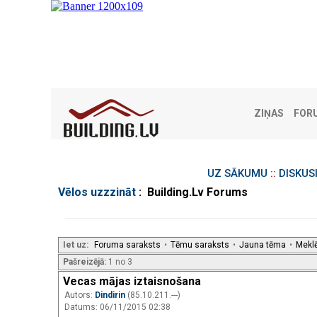
ZIŅAS
FOR
UZ SĀKUMU
::
DISKUS
Vēlos uzzzināt
: Building.Lv Forums
Iet uz:
Foruma saraksts
•
Tēmu saraksts
•
Jauna tēma
•
Mekl
Pašreizējā:
1 no 3
Vecas mājas iztaisnošana
Autors:
Dindirin
(85.10.211.---)
Datums: 06/11/2015 02:38