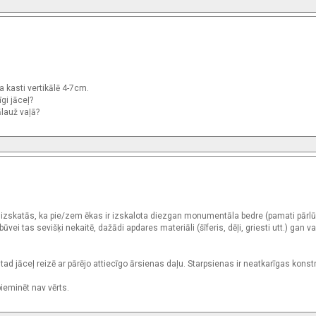
a kasti vertikālē 4-7cm.
gi jāceļ?
ālauž vaļā?
zskatās, ka pie/zem ēkas ir izskalota diezgan monumentāla bedre (pamati pārlū
ūvei tas sevišķi nekaitē, dažādi apdares materiāli (šīferis, dēļi, griesti utt.) gan v
ad jāceļ reizē ar pārējo attiecīgo ārsienas daļu. Starpsienas ir neatkarīgas konst
ieminēt nav vērts.