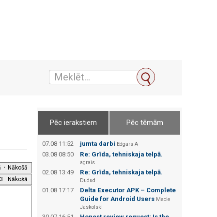
Pēc ierakstiem
Pēc tēmām
07.08 11:52
jumta darbi
Edgars А
03.08 08:50
Re: Grīda, tehniskaja telpā.
agrais
ā
•
Nākošā
02.08 13:49
Re: Grīda, tehniskaja telpā.
3
Nākošā
Dudud
01.08 17:17
Delta Executor APK – Complete
Guide for Android Users
Macie
Jaskolski
30.07 16:51
Honest review request: Is the