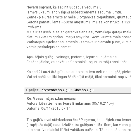
Nevaru saprast, kā sačinīt 80gadus vecu māju.
Izmērs 8x16m, ar divslīpņu asbestcementa seguma jumtu.
Zeme - piejūras smilts ar nelielu organikas piejaukumu, gruntsūd
Betona pamatu lenta ~60cm augstumā, mājas konstrukcija 12x12
Problēma:
Māja ir sašķiebusies ap garenvirziena asi, zemākajā garajā mal
platumu vietām grīdas līmeņu atšķirība 14cm. Jumta mala nosēd
Varbūtējais šķiebšanās iemesls - zemākā ir dienvidu puse, kurā
varbūt paskalojušies pamati.
Apakšējais gulšņu vainags, protams, iepuvis un jāmaina.
Fasāde jālabo, vajadzētu arī nomainīt logus un māju nosiltināt.
Ko darīt? Lauzt ārā grīdu un ar domkratiem celt visu augšā, piebe
Vai arī apšūt un likt logus šādā slīpā mājā, tikai nomainīt sapuvu
Opcijas:
Komentēt šo ziņu
•
Citēt šo ziņu
Re: Vecas mājas iztaisnošana
Autors:
būvinženieris Ivars Brinkmanis
(85.10.211.---)
Datums: 06/11/2015 07:14
Tev guļbūve vai stāvkarkasa ēka? Pieņemu, ka sašķiebuma ieme
( trupējuša daļā) cauri izlaiž koka gulšņus ~15x15cm, kur viens g
iztaisnot 'vienlaicīgi ķīlējot vairākus gulšņus. Tāds risinājums 