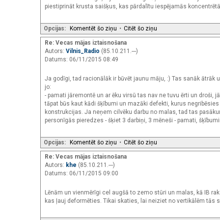
piestiprināt krusta saišķus, kas pārdalītu iespējamās koncentrēt
Opcijas:
Komentēt šo ziņu
•
Citēt šo ziņu
Re: Vecas mājas iztaisnošana
Autors:
Vilnis_Radio
(85.10.211.---)
Datums: 06/11/2015 08:49
Ja godīgi, tad racionālāk ir būvēt jaunu māju, :) Tas sanāk ātrāk un
jo:
- pamati jāremontē un ar ēku virsū tas nav ne tuvu ērti un droši, 
tāpat būs kaut kādi šķībumi un mazāki defekti, kurus negribēsies no
konstrukcijas. Ja neņem cilvēku darbu no malas, tad tas pasākums
personīgās pieredzes - šķiet 3 darbiņi, 3 mēneši - pamati, šķībumi
Opcijas:
Komentēt šo ziņu
•
Citēt šo ziņu
Re: Vecas mājas iztaisnošana
Autors:
khe
(85.10.211.---)
Datums: 06/11/2015 09:00
Lēnām un vienmērīgi cel augšā to zemo stūri un malas, kā IB rakst
kas ļauj deformēties. Tikai skaties, lai neiziet no vertikālēm tās 