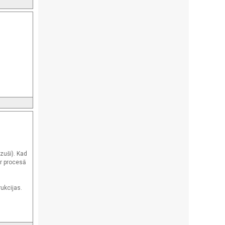
zuši). Kad
ar procesā
rukcijas.