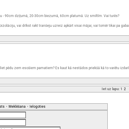
 - 90cm dziļumā, 20-30cm biezumā, 60cm platumā. Uz smiltīm. Vai turēs?
zolāciju, vai drīkst rakt tranšeju uzreiz apkārt visai mājai, vai tomēr tikai pa gab
liet pēdu zem esošiem pamatiem? Es kaut kā nestādos priekšā kā to varētu izdarī
Iet uz lapu:
1
2
sts
•
Meklēšana
•
Ielogoties