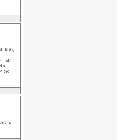
kt lētāk,
zultātā
koka
kt pēc
zvīņām,