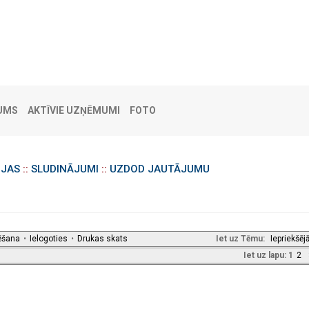
UMS
AKTĪVIE UZŅĒMUMI
FOTO
IJAS
::
SLUDINĀJUMI
::
UZDOD JAUTĀJUMU
ēšana
•
Ielogoties
•
Drukas skats
Iet uz Tēmu:
Iepriekšēj
Iet uz lapu:
1
2