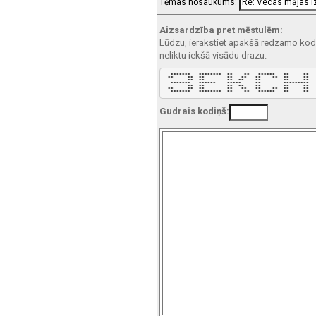
Tēmas nosaukums:
Aizsardzība pret mēstulēm:
Lūdzu, ierakstiet apakšā redzamo kodu!
neliktu iekšā visādu drazu.
  *******   ********  **    **   ******   **     ** 

 **     **  **        **   **   **    **  **     ** 

        **  **        **  **    **        **     ** 

  *******   ******    *****     **        ********* 

        **  **        **  **    **        **     ** 

 **     **  **        **   **   **    **  **     ** 

  *******   ********  **    **   ******   **     ** 
Gudrais kodiņš: