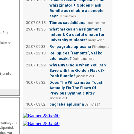
Whizzinator + Golden Flask
Bundle as reliable as people
say?
Jennietores
30.07 08:18
Tāmes sastādīšana
Imantsctame
29.07 13:35
What makes an assignment
Uz 8m
helper UK a useful choice for
university students?
harryjkevin
tkūstot
25.07 09:33
Re: pagraba aplusana
Plikadupsis
23.07 23:18
Re: Spices "remonts", vai ko
citu iesākt!?
Dainis.meijers
23.07 15:29
Why Buy Single When You Can
Save with the Golden Flask 3-
ī jumts.
Pack Bundle?
jhonhemler1
10.07 09:32
Does The Whizzinator Touch
Actually Fix The Flaws Of
Previous Synthetic Kits?
jhonhemler1
10.07 03:02
pagraba aplusana
Janis1984
m vainagam
akāpeniski
ldus var