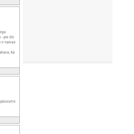
mega
- pie šīs
 ir naivas
gatava, kā
 apšuvums