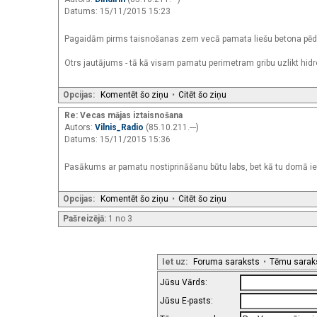
Datums: 15/11/2015 15:23
Pagaidām pirms taisnošanas zem vecā pamata liešu betona pēdu
Otrs jautājums - tā kā visam pamatu perimetram gribu uzlikt hidroi
Opcijas:
Komentēt šo ziņu
•
Citēt šo ziņu
Re: Vecas mājas iztaisnošana
Autors:
Vilnis_Radio
(85.10.211.---)
Datums: 15/11/2015 15:36
Pasākums ar pamatu nostiprināšanu būtu labs, bet kā tu domā ie
Opcijas:
Komentēt šo ziņu
•
Citēt šo ziņu
Pašreizējā:
1 no 3
Iet uz:
Foruma saraksts
•
Tēmu sarak
Jūsu Vārds:
Jūsu E-pasts: