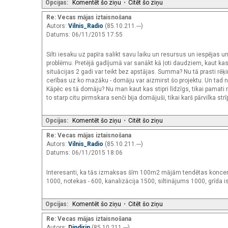
Opcijas:
Komentēt šo ziņu
•
Citēt šo ziņu
Re: Vecas mājas iztaisnošana
Autors:
Vilnis_Radio
(85.10.211.---)
Datums: 06/11/2015 17:55
Silti iesaku uz papīra salikt savu laiku un resursus un iespējas
problēmu. Pretējā gadījumā var sanākt kā ļoti daudziem, kaut kas i
situācijas 2 gadi var teikt bez apstājas. Summa? Nu tā prasti rēķin
cerības uz ko mazāku - domāju var aizmirst šo projektu. Un tad n
Kāpēc es tā domāju? Nu man kaut kas stipri līdzīgs, tikai pamati no
to starp citu pirmskara senči bija domājuši, tikai karš pārvilka str
Opcijas:
Komentēt šo ziņu
•
Citēt šo ziņu
Re: Vecas mājas iztaisnošana
Autors:
Vilnis_Radio
(85.10.211.---)
Datums: 06/11/2015 18:06
Interesanti, ka tās izmaksas šīm 100m2 mājām tendētas koncent
1000, notekas - 600, kanalizācija 1500, siltinājums 1000, grīda i
Opcijas:
Komentēt šo ziņu
•
Citēt šo ziņu
Re: Vecas mājas iztaisnošana
Autors:
Dindirin
(85.10.211.---)