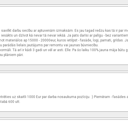
 un savilkt darbu secību ar aptuvenām izmaksām. Es jau tagad redzu kas tā ir par 
esākts un dzīvot kā nevar tā nevar iekšā. Ja pats darīsi ar palīgu - bez variantiem 
ot materiālos ap 15000 - 20000eur, kuros ietilpst - fasāde, logi, pamati, grīdas. Ja
u parādās lielais jautājums par remontu vai jaunas būvniecību.
rmāli. Tā arī ir kādi 3 gadi un vēl ar asti. Elle. Pa šo laiku 100% jauna māja būtu 
īpu plāniem pāri.
rēties uz skaitli 1000 Eur par darba nosaukuma pozīciju. :) Piemēram - fasādes
stabā 600 utt.