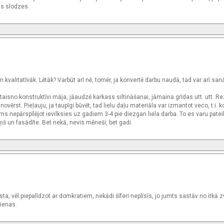
ās slodzes.
 kvalitatīvāk. Lētāk? Varbūt arī nē, tomēr, ja konvertē darbu naudā, tad var arī sanā
jātaisno konstruktīvi māja, jāaudzē karkass siltināšanai, jāmaina grīdas utt. utt. Re
vērst. Pieļauju, ja taupīgi būvēt, tad lielu daļu materiāla var izmantot veco, t.i. 
 nepārspīlējot ievilksies uz gadiem 3-4 pie diezgan liela darba. To es varu patei
ņš un fasādīte. Bet nekā, nevis mēneši, bet gadi.
a, vēl piepalīdzot ar domkratiem, nekādi šīferi neplīsīs, jo jumts sastāv no itkā 
sienas.