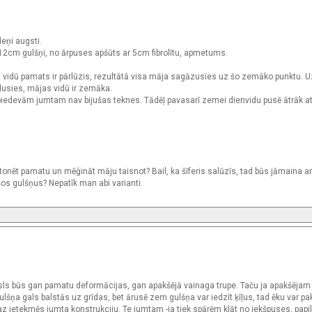
eņi augsti.
cm gulšņi, no ārpuses apšūts ar 5cm fibrolītu, apmetums.
ā vidū pamats ir pārlūzis, rezultātā visa māja sagāzusies uz šo zemāko punktu. 
usies, mājas vidū ir zemāka.
 piedevām jumtam nav bijušas teknes. Tādēļ pavasarī zemei dienvidu pusē ātrāk a
tonēt pamatu un mēģināt māju taisnot? Bail, ka šīferis salūzīs, tad būs jāmaina ar
šos gulšņus? Nepatīk man abi varianti.
sls būs gan pamatu deformācijas, gan apakšējā vainaga trupe. Taču ja apakšēja
ulšņa gals balstās uz grīdas, bet ārusē zem gulšņa var iedzīt ķīļus, tad ēku var p
maz ietekmēs jumta konstrukciju. Te jumtam -ja tiek spārēm klāt no iekšpuses, papi