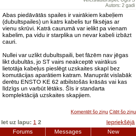
Autors: 2 gadi
Abas piedāvātās spailes ir vairākiem kabeļiem
(dubultspailes) un katrs kabelis tur fiksējas ar
vienu skrūvi. Katrā caurumā var ielikt pa vienam
kabelim, pa vidu ir starplika un nevar kabeli izbāzt
cauri.
Nullei var uzlikt dubultspaili, bet fāzēm nav jēgas
likt dubultās, jo ST vairs neakceptē vairākus
lietotāja kabeļus pieslēgt uzskaites skapī bez
komutācijas aparātiem katram. Manuprāt vislabāk
derētu ENSTO KE 62 atbilstošās krāsās vai kas
līdzīgs un varbūt lētāks. Šīs ir standarta
komplektācijā uzskaites skapjiem.
Komentēt šo ziņu
Citēt šo ziņu
Iet uz lapu:
1
2
Iepriekšējā
Forums
Messages
New