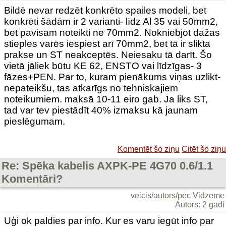
Bildē nevar redzēt konkrēto spailes modeli, bet
konkrēti šādām ir 2 varianti- līdz Al 35 vai 50mm2,
bet pavisam noteikti ne 70mm2. Nokniebjot dažas
stieples varēs iespiest arī 70mm2, bet tā ir slikta
prakse un ST neakceptēs. Neiesaku tā darīt. Šo
vietā jāliek būtu KE 62, ENSTO vai līdzīgas- 3
fāzes+PEN. Par to, kuram pienākums viņas uzlikt-
nepateikšu, tas atkarīgs no tehniskajiem
noteikumiem. maksā 10-11 eiro gab. Ja liks ST,
tad var tev piestādīt 40% izmaksu kā jaunam
pieslēgumam.
Komentēt šo ziņu
Citēt šo ziņu
Re: Spēka kabelis AXPK-PE 4G70 0.6/1.1
Komentāri?
veicis/autors/pēc Vidzeme
Autors: 2 gadi
Uģi ok paldies par info. Kur es varu iegūt info par