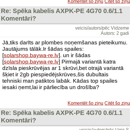
Komentēt šo ziņu
Citēt šo ziņu
Re: Spēka kabelis AXPK-PE 4G70 0.6/1.1
Komentāri?
veicis/autors/pēc Vidzeme
Autors: 2 gadi
Jā,tiks darīts ar plombes noņemšanas pieteikumu.
Jautājums tālāk.Ir šādas spailes:
[
solarshop.baywa-re.lv
]. un ir šādas
[
solarshop.baywa-re.lv
] Pirmajā variantā katra
dzīsla pieskrūvējas ar 1 skrūvi,bet otrajā variantā
šķiet ir 2gb piespiedējskrūves,šis dubultais
tehniski man patiktos labāk. Kādas top spailes
iesaki ņemt,lai ir pārliecība un drošība?
Komentēt šo ziņu
Citēt šo ziņu
Re: Spēka kabelis AXPK-PE 4G70 0.6/1.1
Komentāri?
veicis/autors/pēc Ugis S