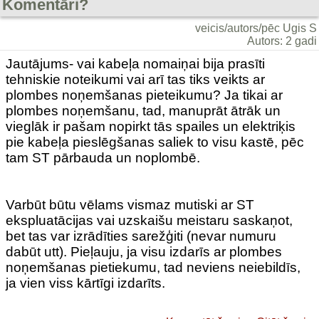
Komentāri?
veicis/autors/pēc Ugis S
Autors: 2 gadi
Jautājums- vai kabeļa nomaiņai bija prasīti
tehniskie noteikumi vai arī tas tiks veikts ar
plombes noņemšanas pieteikumu? Ja tikai ar
plombes noņemšanu, tad, manuprāt ātrāk un
vieglāk ir pašam nopirkt tās spailes un elektriķis
pie kabeļa pieslēgšanas saliek to visu kastē, pēc
tam ST pārbauda un noplombē.
Varbūt būtu vēlams vismaz mutiski ar ST
ekspluatācijas vai uzskaišu meistaru saskaņot,
bet tas var izrādīties sarežģiti (nevar numuru
dabūt utt). Pieļauju, ja visu izdarīs ar plombes
noņemšanas pietiekumu, tad neviens neiebildīs,
ja vien viss kārtīgi izdarīts.