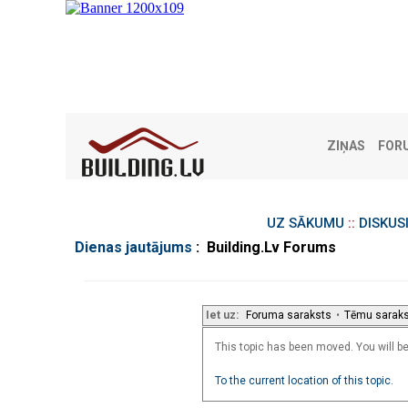
ZIŅAS
FOR
UZ SĀKUMU
::
DISKUS
Dienas jautājums
: Building.Lv Forums
Iet uz:
Foruma saraksts
•
Tēmu sarak
This topic has been moved. You will be 
To the current location of this topic.