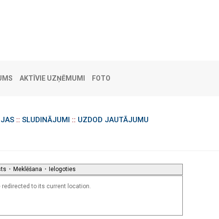
UMS
AKTĪVIE UZŅĒMUMI
FOTO
IJAS
::
SLUDINĀJUMI
::
UZDOD JAUTĀJUMU
sts
•
Meklēšana
•
Ielogoties
redirected to its current location.