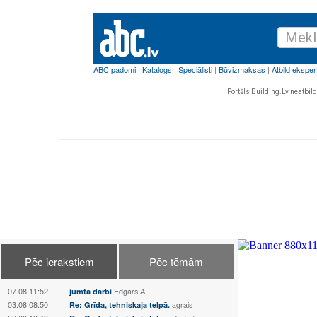
Portāls Building.Lv neatbild 
Pēc ierakstiem
Pēc tēmām
07.08 11:52
jumta darbi
Edgars А
03.08 08:50
Re: Grīda, tehniskaja telpā.
agrais