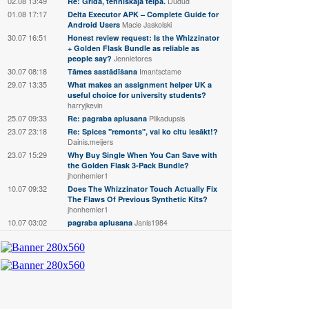
02.08 13:49
Re: Grīda, tehniskaja telpā.
Dudud
01.08 17:17
Delta Executor APK – Complete Guide for
Android Users
Macie Jaskolski
30.07 16:51
Honest review request: Is the Whizzinator
+ Golden Flask Bundle as reliable as
people say?
Jennietores
30.07 08:18
Tāmes sastādīšana
Imantsctame
29.07 13:35
What makes an assignment helper UK a
useful choice for university students?
harryjkevin
25.07 09:33
Re: pagraba aplusana
Plikadupsis
23.07 23:18
Re: Spices "remonts", vai ko citu iesākt!?
Dainis.meijers
23.07 15:29
Why Buy Single When You Can Save with
the Golden Flask 3-Pack Bundle?
jhonhemler1
10.07 09:32
Does The Whizzinator Touch Actually Fix
The Flaws Of Previous Synthetic Kits?
jhonhemler1
10.07 03:02
pagraba aplusana
Janis1984