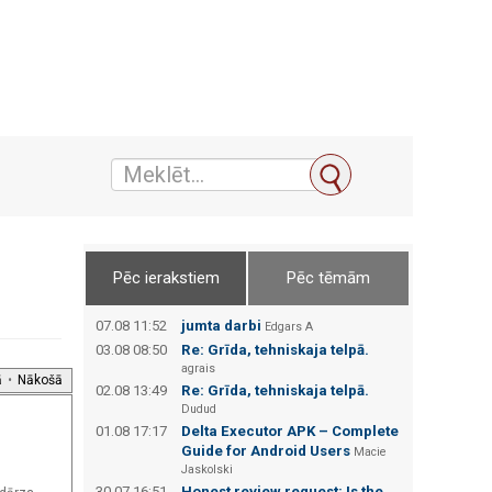
Pēc ierakstiem
Pēc tēmām
07.08 11:52
jumta darbi
Edgars А
03.08 08:50
Re: Grīda, tehniskaja telpā.
agrais
ā
•
Nākošā
02.08 13:49
Re: Grīda, tehniskaja telpā.
Dudud
01.08 17:17
Delta Executor APK – Complete
Guide for Android Users
Macie
Jaskolski
30.07 16:51
Honest review request: Is the