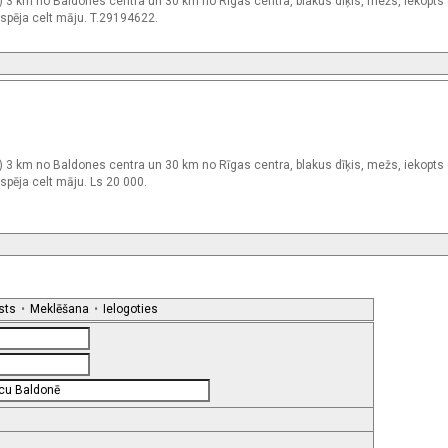
) 3 km no Baldones centra un 30 km no Rīgas centra, blakus dīķis, mežs, iekopts 
iespēja celt māju. T.29194622.
) 3 km no Baldones centra un 30 km no Rīgas centra, blakus dīķis, mežs, iekopts 
espēja celt māju. Ls 20 000.
sts
•
Meklēšana
•
Ielogoties