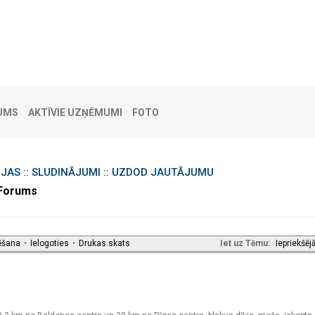
UMS
AKTĪVIE UZŅĒMUMI
FOTO
IJAS
::
SLUDINĀJUMI
::
UZDOD JAUTĀJUMU
 Forums
ēšana
•
Ielogoties
•
Drukas skats
Iet uz Tēmu:
Iepriekšēj