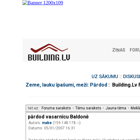
ZIŅAS
FOR
UZ SĀKUMU
::
DISKUS
Zeme, lauku īpašumi, meži: Pārdod
: Building.Lv
Iet uz:
Foruma saraksts
•
Tēmu saraksts
•
Jauna tēma
•
Mekl
pārdod vasarnīcu Baldonē
Autors:
make
(159.148.178.---)
Datums: 05/01/2007 16:31