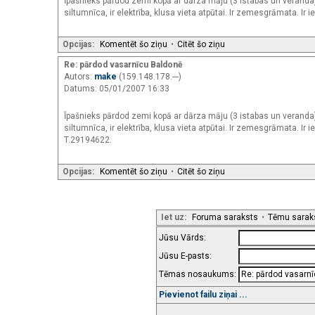
Īpašnieks pārdod zemi kopā ar dārza māju (3 istabas un veranda
siltumnīca, ir elektrība, klusa vieta atpūtai. Ir zemesgrāmata. Ir 
Opcijas:
Komentēt šo ziņu
•
Citēt šo ziņu
Re: pārdod vasarnīcu Baldonē
Autors:
make
(159.148.178.---)
Datums: 05/01/2007 16:33
Īpašnieks pārdod zemi kopā ar dārza māju (3 istabas un veranda
siltumnīca, ir elektrība, klusa vieta atpūtai. Ir zemesgrāmata. Ir i
T.29194622.
Opcijas:
Komentēt šo ziņu
•
Citēt šo ziņu
Iet uz:
Foruma saraksts
•
Tēmu sarak
Jūsu Vārds:
Jūsu E-pasts:
Tēmas nosaukums:
Pievienot failu ziņai ...