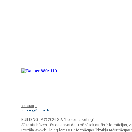
Redakcija:
building@heise.lv
BUILDING.LV ©
2026 SIA "heise marketing".
Šīs datu bāzes, tās daļas vai datu bāzē iekļautās informācijas, va
Portāla www.building.lv masu informācijas līdzekļa reģistrācija