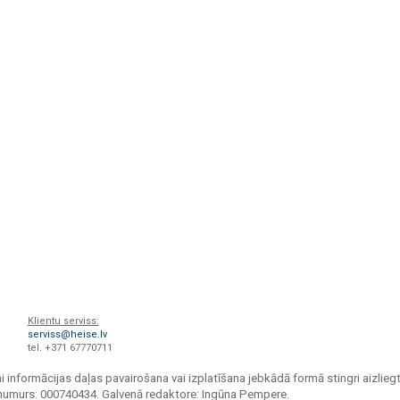
Klientu serviss:
serviss@heise.lv
tel. +371 67770711
i informācijas daļas pavairošana vai izplatīšana jebkādā formā stingri aizliegt
s numurs: 000740434. Galvenā redaktore: Ingūna Pempere.