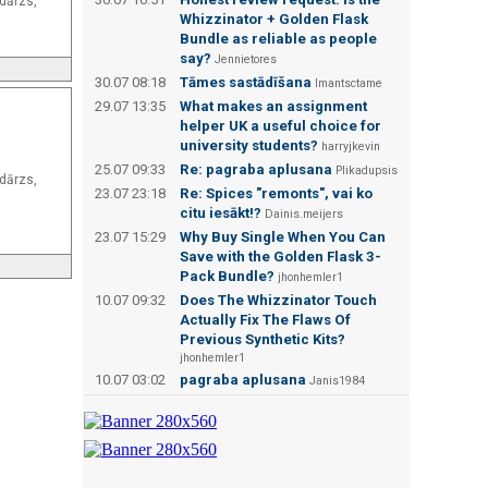
dārzs,
Whizzinator + Golden Flask
Bundle as reliable as people
say?
Jennietores
30.07 08:18
Tāmes sastādīšana
Imantsctame
29.07 13:35
What makes an assignment
helper UK a useful choice for
university students?
harryjkevin
25.07 09:33
Re: pagraba aplusana
Plikadupsis
dārzs,
23.07 23:18
Re: Spices "remonts", vai ko
citu iesākt!?
Dainis.meijers
23.07 15:29
Why Buy Single When You Can
Save with the Golden Flask 3-
Pack Bundle?
jhonhemler1
10.07 09:32
Does The Whizzinator Touch
Actually Fix The Flaws Of
Previous Synthetic Kits?
jhonhemler1
10.07 03:02
pagraba aplusana
Janis1984