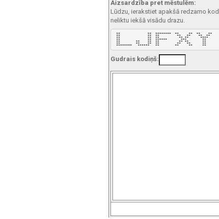
Aizsardzība pret mēstulēm:
Lūdzu, ierakstiet apakšā redzamo kodu!
neliktu iekšā visādu drazu.
 **              **  ********  **     **  **    ** 

 **              **  **         **   **    **  **  

 **              **  **          ** **      ****   

 **              **  ******       ***        **    

 **        **    **  **          ** **       **    

 **        **    **  **         **   **      **    

 ********   ******   **        **     **     **    
Gudrais kodiņš: