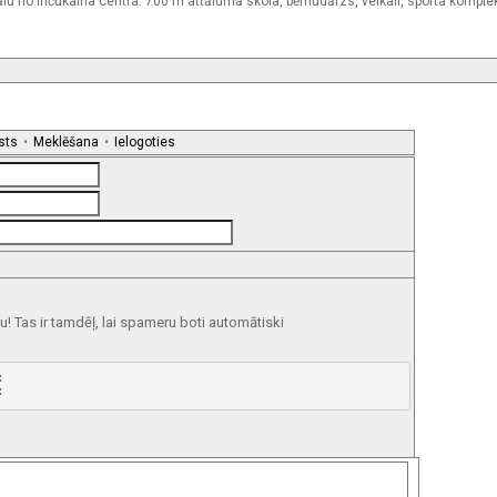
u no Inčukalna centra. 700 m attālumā skola, bērnudārzs, veikali, sporta kompl
sts
•
Meklēšana
•
Ielogoties
 Tas ir tamdēļ, lai spameru boti automātiski
 

 

 

 

 

 

  