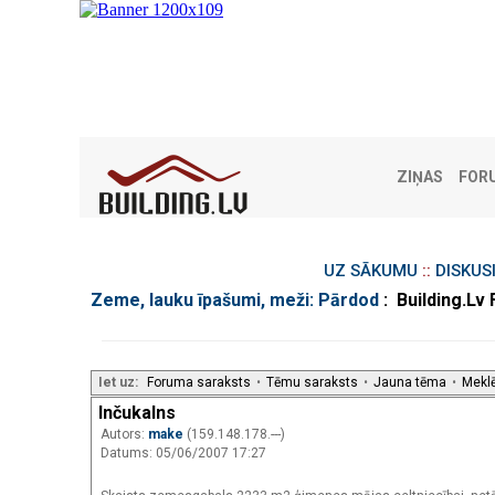
ZIŅAS
FOR
UZ SĀKUMU
::
DISKUS
Zeme, lauku īpašumi, meži: Pārdod
: Building.Lv
Iet uz:
Foruma saraksts
•
Tēmu saraksts
•
Jauna tēma
•
Mekl
Inčukalns
Autors:
make
(159.148.178.---)
Datums: 05/06/2007 17:27