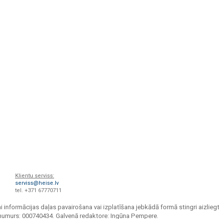
Klientu serviss:
serviss@heise.lv
tel. +371 67770711
i informācijas daļas pavairošana vai izplatīšana jebkādā formā stingri aizliegt
s numurs: 000740434. Galvenā redaktore: Ingūna Pempere.