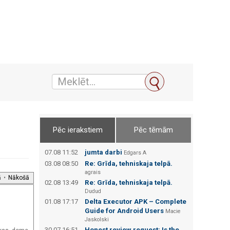
Pēc ierakstiem
Pēc tēmām
07.08 11:52
jumta darbi
Edgars А
03.08 08:50
Re: Grīda, tehniskaja telpā.
agrais
ā
•
Nākošā
02.08 13:49
Re: Grīda, tehniskaja telpā.
Dudud
01.08 17:17
Delta Executor APK – Complete
Guide for Android Users
Macie
Jaskolski
30.07 16:51
Honest review request: Is the