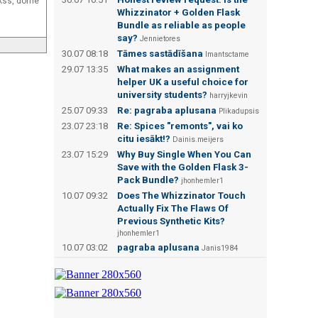
ekss, dome
Whizzinator + Golden Flask
Bundle as reliable as people
say?
Jennietores
30.07 08:18
Tāmes sastādīšana
Imantsctame
29.07 13:35
What makes an assignment
helper UK a useful choice for
university students?
harryjkevin
25.07 09:33
Re: pagraba aplusana
Plikadupsis
23.07 23:18
Re: Spices "remonts", vai ko
citu iesākt!?
Dainis.meijers
23.07 15:29
Why Buy Single When You Can
Save with the Golden Flask 3-
Pack Bundle?
jhonhemler1
10.07 09:32
Does The Whizzinator Touch
Actually Fix The Flaws Of
Previous Synthetic Kits?
jhonhemler1
10.07 03:02
pagraba aplusana
Janis1984