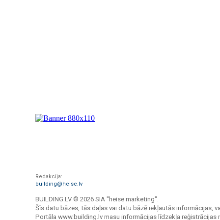
Redakcija:
building@heise.lv
BUILDING.LV ©
2026 SIA "heise marketing".
Šīs datu bāzes, tās daļas vai datu bāzē iekļautās informācijas, va
Portāla www.building.lv masu informācijas līdzekļa reģistrācija