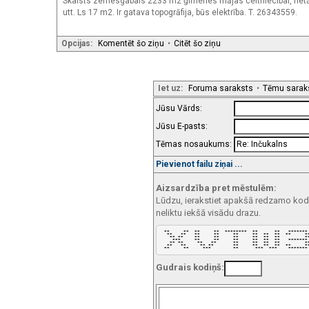
Skaists zemesgabals 2233 m2 ģimenes mājas celtniecībai, netāl
utt. Ls 17 m2. Ir gatava topogrāfija, būs elektrība. T. 26343559.
Opcijas:
Komentēt šo ziņu
•
Citēt šo ziņu
Iet uz:
Foruma saraksts
•
Tēmu sarak
Jūsu Vārds:
Jūsu E-pasts:
Tēmas nosaukums:
Pievienot failu ziņai ...
Aizsardzība pret mēstulēm:
Lūdzu, ierakstiet apakšā redzamo kodu!
neliktu iekšā visādu drazu.
 **     **  **     **  ********  **      **   ******* 
  **   **   **     **     **     **  **  **  **     **
   ** **    **     **     **     **  **  **         **
    ***     **     **     **     **  **  **   ******* 
   ** **     **   **      **     **  **  **         **
  **   **     ** **       **     **  **  **  **     **
 **     **     ***        **      ***  ***    *******
Gudrais kodiņš: