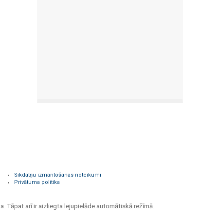
Sīkdatņu izmantošanas noteikumi
Privātuma politika
a. Tāpat arī ir aizliegta lejupielāde automātiskā režīmā.