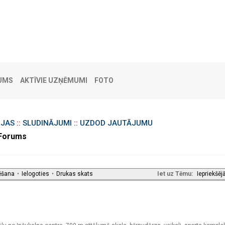
UMS
AKTĪVIE UZŅĒMUMI
FOTO
IJAS
::
SLUDINĀJUMI
::
UZDOD JAUTĀJUMU
 Forums
ēšana
•
Ielogoties
•
Drukas skats
Iet uz Tēmu:
Iepriekšēj