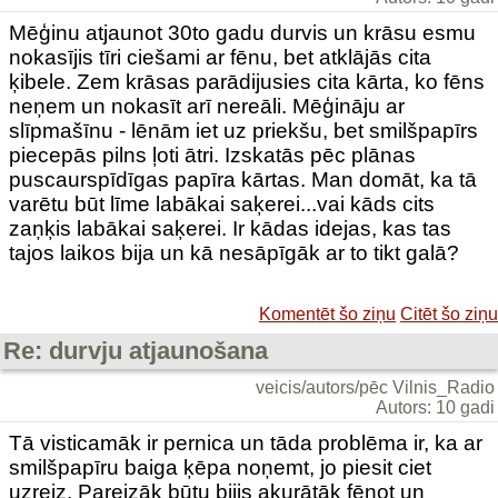
Mēģinu atjaunot 30to gadu durvis un krāsu esmu
nokasījis tīri ciešami ar fēnu, bet atklājās cita
ķibele. Zem krāsas parādijusies cita kārta, ko fēns
neņem un nokasīt arī nereāli. Mēģināju ar
slīpmašīnu - lēnām iet uz priekšu, bet smilšpapīrs
piecepās pilns ļoti ātri. Izskatās pēc plānas
puscaurspīdīgas papīra kārtas. Man domāt, ka tā
varētu būt līme labākai saķerei...vai kāds cits
zaņķis labākai saķerei. Ir kādas idejas, kas tas
tajos laikos bija un kā nesāpīgāk ar to tikt galā?
Komentēt šo ziņu
Citēt šo ziņu
Re: durvju atjaunošana
veicis/autors/pēc Vilnis_Radio
Autors: 10 gadi
Tā visticamāk ir pernica un tāda problēma ir, ka ar
smilšpapīru baiga ķēpa noņemt, jo piesit ciet
uzreiz. Pareizāk būtu bijis akurātāk fēnot un