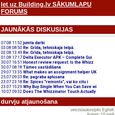
Iet uz Building.lv SĀKUMLAPU
FORUMS
JAUNĀKĀS DISKUSIJAS
durvju atjaunošana
veicis/autors/pēc EgilsK
Autors: 10 gadi