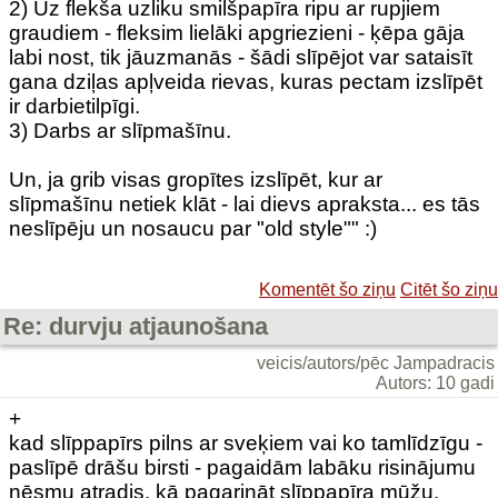
2) Uz flekša uzliku smilšpapīra ripu ar rupjiem
graudiem - fleksim lielāki apgriezieni - ķēpa gāja
labi nost, tik jāuzmanās - šādi slīpējot var sataisīt
gana dziļas apļveida rievas, kuras pectam izslīpēt
ir darbietilpīgi.
3) Darbs ar slīpmašīnu.
Un, ja grib visas gropītes izslīpēt, kur ar
slīpmašīnu netiek klāt - lai dievs apraksta... es tās
neslīpēju un nosaucu par "old style"" :)
Komentēt šo ziņu
Citēt šo ziņu
Re: durvju atjaunošana
veicis/autors/pēc Jampadracis
Autors: 10 gadi
+
kad slīppapīrs pilns ar sveķiem vai ko tamlīdzīgu -
paslīpē drāšu birsti - pagaidām labāku risinājumu
nēsmu atradis, kā pagarināt slīppapīra mūžu.