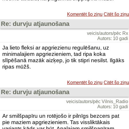
Komentēt šo ziņu
Citēt šo ziņu
Re: durvju atjaunošana
veicis/autors/pēc Rx
Autors: 10 gadi
Ja lieto fleksi ar apgriezienu regulēšanu, uz
minimalajiem apgriezieniem, tad ripa koka
slīpēšanā mazāk aizķep, jo tik stipri nesilst. Ilgāks
ripas mūžš.
Komentēt šo ziņu
Citēt šo ziņu
Re: durvju atjaunošana
veicis/autors/pēc Vilnis_Radio
Autors: 10 gadi
Ar smilšpapīru un rotējošo ir pilnīgs bezcers pat
pie maziem apgriezieniem. Tas vissliktākais
variants kāds var būt. Apaļajam smilšpapīram