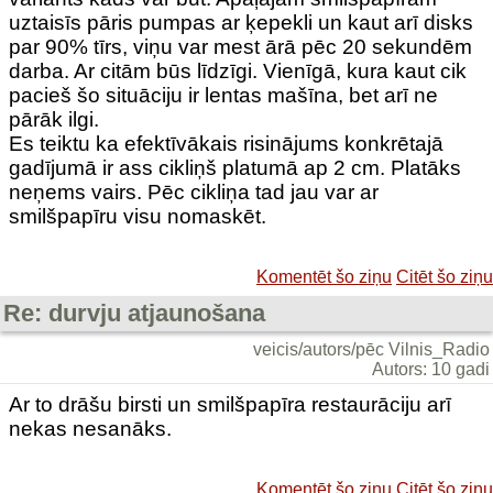
uztaisīs pāris pumpas ar ķepekli un kaut arī disks
par 90% tīrs, viņu var mest ārā pēc 20 sekundēm
darba. Ar citām būs līdzīgi. Vienīgā, kura kaut cik
pacieš šo situāciju ir lentas mašīna, bet arī ne
pārāk ilgi.
Es teiktu ka efektīvākais risinājums konkrētajā
gadījumā ir ass cikliņš platumā ap 2 cm. Platāks
neņems vairs. Pēc cikliņa tad jau var ar
smilšpapīru visu nomaskēt.
Komentēt šo ziņu
Citēt šo ziņu
Re: durvju atjaunošana
veicis/autors/pēc Vilnis_Radio
Autors: 10 gadi
Ar to drāšu birsti un smilšpapīra restaurāciju arī
nekas nesanāks.
Komentēt šo ziņu
Citēt šo ziņu