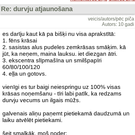
Re: durvju atjaunošana
veicis/autors/pēc piča
Autors: 10 gadi
es darīju kaut kā pa bišķi nu visa aprakstītā:
1. fēns krāsai
2. sasistas alus pudeles zemkrāsas smāķim. kā
jūt, ka neņem, maina lauksu. iet diezgan ātri.
3. ekscentra slīpmašīna un smilšpapīri
60/80/100/120
4. eļļa un gotovs.
vienīgi es tur baigi neiespringu uz 100% visas
krāsas noņemšanu - tīri labi patīk, ka redzams
durvju vecums un ilgais mūžs.
galvenais aliņu paņemt pietiekamā daudzumā un
laiku atvēlēt pietiekami.
šeit smalkāk, moš noder: