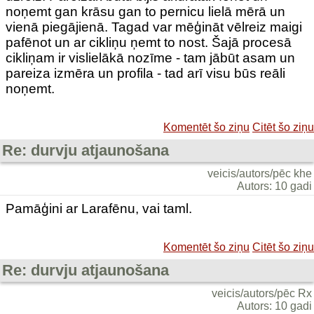
noņemt gan krāsu gan to pernicu lielā mērā un
vienā piegājienā. Tagad var mēģināt vēlreiz maigi
pafēnot un ar cikliņu ņemt to nost. Šajā procesā
cikliņam ir vislielākā nozīme - tam jābūt asam un
pareiza izmēra un profila - tad arī visu būs reāli
noņemt.
Komentēt šo ziņu
Citēt šo ziņu
Re: durvju atjaunošana
veicis/autors/pēc khe
Autors: 10 gadi
Pamāģini ar Larafēnu, vai taml.
Komentēt šo ziņu
Citēt šo ziņu
Re: durvju atjaunošana
veicis/autors/pēc Rx
Autors: 10 gadi