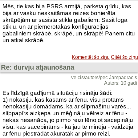
Mēs, tie kas bija PSRS armijā, parketa grīdu, kas
bija ar vasku neskaitāmas reizes bonierēta
skrāpējām ar sasista stikla gabaliem: Sasit loga
stiklu, un ar piemērotākas konfigurācijas
gabaliņiem skrāpē, skrāpē, un skrāpē! Paņem citu
un atkal skrāpē.
Komentēt šo ziņu
Citēt šo ziņu
Re: durvju atjaunošana
veicis/autors/pēc Jampadracis
Autors: 10 gadi
Es līdzīgā gadījumā situāciju risināju šādi:
1) nokasīju, kas kasāms ar fēnu. visu protams
nenokasīju domādams, ka ar slīpmašīnu varēs...
slīppapīrs aizķepa un mēģināju vēlreiz ar fēnu -
nekas nesanāca, jo pirmo reizi fēnojot sacepināju
visu, kas sacepināms - kā jau te minēja - vaidzēja
ar fēnu piestrādāt akurātāk ar pirmo reizi.