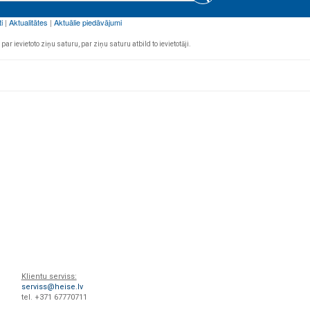
par ievietoto ziņu saturu, par ziņu saturu atbild to ievietotāji.
Klientu serviss:
serviss@heise.lv
tel. +371 67770711