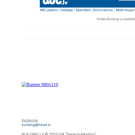
Portāls Building.Lv neatbild 
Redakcija:
building@heise.lv
BUILDING.LV ©
2026 SIA "heise marketing".