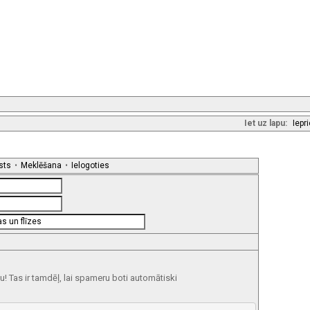
Iet uz lapu:
Iepr
sts
•
Meklēšana
•
Ielogoties
 Tas ir tamdēļ, lai spameru boti automātiski