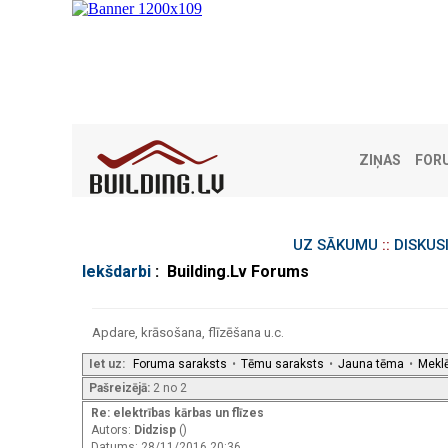
ZIŅAS
FOR
UZ SĀKUMU
::
DISKUS
Iekšdarbi
: Building.Lv Forums
Apdare, krāsošana, flīzēšana u.c.
Iet uz:
Foruma saraksts
•
Tēmu saraksts
•
Jauna tēma
•
Mekl
Pašreizējā:
2 no 2
Re: elektrības kārbas un flīzes
Autors:
Didzisp
()
Datums: 28/11/2016 20:36