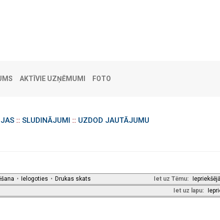
UMS
AKTĪVIE UZŅĒMUMI
FOTO
IJAS
::
SLUDINĀJUMI
::
UZDOD JAUTĀJUMU
ēšana
•
Ielogoties
•
Drukas skats
Iet uz Tēmu:
Iepriekšēj
Iet uz lapu:
Iepr