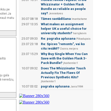
Whizzinator + Golden Flask
Bundle as reliable as people
likšu pe
say?
oileri.Ja
Jennietores
sprauž matu
30.07 08:18
Tāmes sastādīšana
Imantsctame
29.07 13:35
What makes an assignment
helper UK a useful choice for
university students?
harryjkevin
25.07 09:33
Re: pagraba aplusana
Plikadupsis
23.07 23:18
Re: Spices "remonts", vai ko
citu iesākt!?
Dainis.meijers
23.07 15:29
Why Buy Single When You Can
Save with the Golden Flask 3-
siltā
Pack Bundle?
jhonhemler1
10.07 09:32
Does The Whizzinator Touch
Actually Fix The Flaws Of
ju gala
Previous Synthetic Kits?
tē neredzu,
jhonhemler1
10.07 03:02
pagraba aplusana
Janis1984