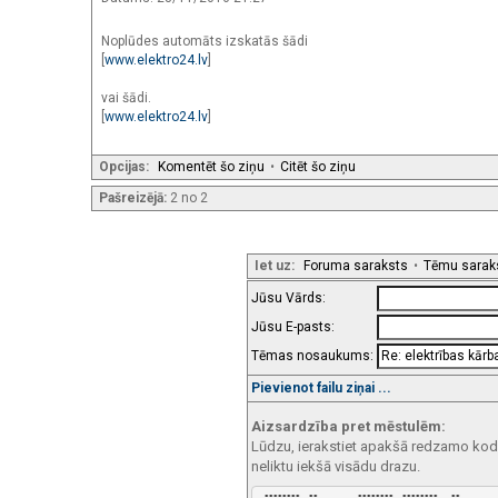
Noplūdes automāts izskatās šādi
[
www.elektro24.lv
]
vai šādi.
[
www.elektro24.lv
]
Opcijas:
Komentēt šo ziņu
•
Citēt šo ziņu
Pašreizējā:
2 no 2
Iet uz:
Foruma saraksts
•
Tēmu sarak
Jūsu Vārds:
Jūsu E-pasts:
Tēmas nosaukums:
Pievienot failu ziņai ...
Aizsardzība pret mēstulēm:
Lūdzu, ierakstiet apakšā redzamo kodu!
neliktu iekšā visādu drazu.
 ********  **         ********  ********   **       
