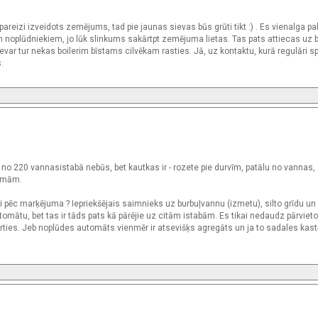
areizi izveidots zemējums, tad pie jaunas sievas būs grūti tikt :) . Es vienalga pa
 noplūdniekiem, jo lūk slinkums sakārtpt zemējuma lietas. Tas pats attiecas uz b
ar tur nekas boilerim bīstams cilvēkam rasties. Jā, uz kontaktu, kurā regulāri 
.
 no 220 vannasistabā nebūs, bet kautkas ir - rozete pie durvīm, patālu no vannas, 
ismām.
li pēc marķējuma ? Iepriekšējais saimnieks uz burbuļvannu (izmetu), silto grīdu un
tomātu, bet tas ir tāds pats kā pārējie uz citām istabām. Es tikai nedaudz pārvieto
erties. Jeb noplūdes automāts vienmēr ir atsevišķs agregāts un ja to sadales kas