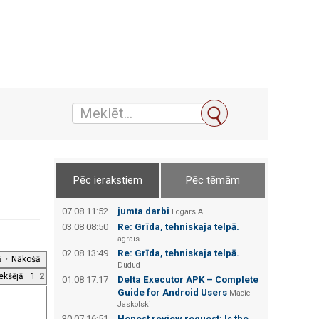
Pēc ierakstiem
Pēc tēmām
07.08 11:52
jumta darbi
Edgars А
03.08 08:50
Re: Grīda, tehniskaja telpā.
agrais
02.08 13:49
Re: Grīda, tehniskaja telpā.
ā
•
Nākošā
Dudud
iekšējā
1
2
01.08 17:17
Delta Executor APK – Complete
Guide for Android Users
Macie
Jaskolski
30.07 16:51
Honest review request: Is the