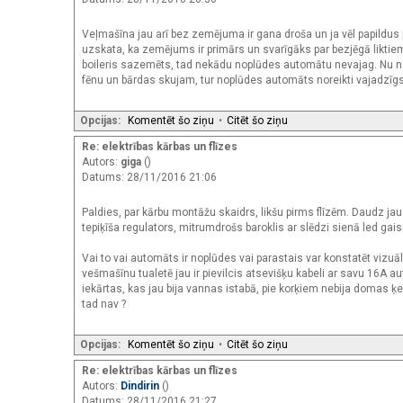
Veļmašīna jau arī bez zemējuma ir gana droša un ja vēl papildus p
uzskata, ka zemējums ir primārs un svarīgāks par bezjēgā liktiem
boileris sazemēts, tad nekādu noplūdes automātu nevajag. Nu nev
fēnu un bārdas skujam, tur noplūdes automāts noreikti vajadzīgs
Opcijas:
Komentēt šo ziņu
•
Citēt šo ziņu
Re: elektrības kārbas un flīzes
Autors:
giga
()
Datums: 28/11/2016 21:06
Paldies, par kārbu montāžu skaidrs, likšu pirms flīzēm. Daudz jau
tepiķīša regulators, mitrumdrošs baroklis ar slēdzi sienā led ga
Vai to vai automāts ir noplūdes vai parastais var konstatēt vizuā
vešmašīnu tualetē jau ir pievilcis atsevišķu kabeli ar savu 16A au
iekārtas, kas jau bija vannas istabā, pie korķiem nebija domas ķ
tad nav ?
Opcijas:
Komentēt šo ziņu
•
Citēt šo ziņu
Re: elektrības kārbas un flīzes
Autors:
Dindirin
()
Datums: 28/11/2016 21:27