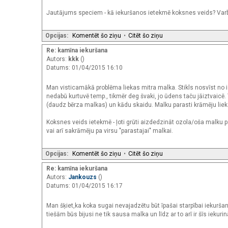
Jautājums speciem - kā iekuršanos ietekmē koksnes veids? Varbū
Opcijas:
Komentēt šo ziņu
•
Citēt šo ziņu
Re: kamīna iekuršana
Autors:
kkk
()
Datums: 01/04/2015 16:10
Man visticamākā problēma liekas mitra malka. Stikls nosvīst no i
nedabū kurtuvē temp., tikmēr deg švaki, jo ūdens taču jāiztvaicē. 
(daudz bērza malkas) un kādu skaidu. Malku parasti krāmēju liek
Koksnes veids ietekmē - ļoti grūti aizdedzināt ozola/oša malku p
vai arī sakrāmēju pa virsu "parastajai" malkai.
Opcijas:
Komentēt šo ziņu
•
Citēt šo ziņu
Re: kamīna iekuršana
Autors:
Jankouzs
()
Datums: 01/04/2015 16:17
Man šķiet,ka koka sugai nevajadzētu būt īpašai starpībai iekurš
tiešām būs bijusi ne tik sausa malka un līdz ar to arī ir šīs ieku