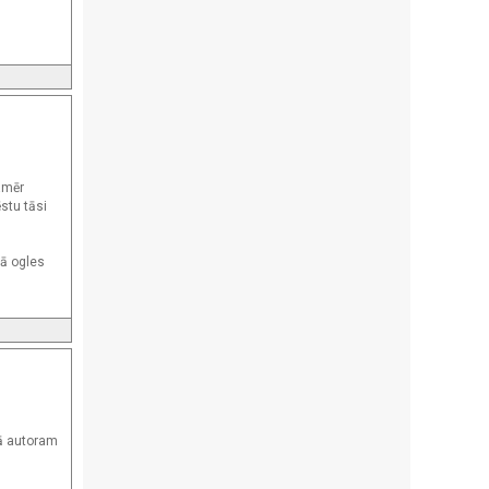
amēr
stu tāsi
lā ogles
mā autoram