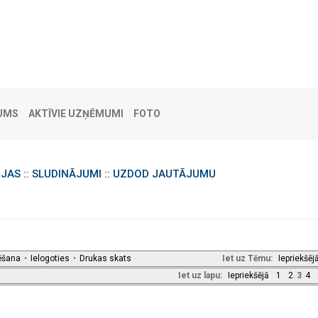
UMS
AKTĪVIE UZŅĒMUMI
FOTO
IJAS
::
SLUDINĀJUMI
::
UZDOD JAUTĀJUMU
ēšana
•
Ielogoties
•
Drukas skats
Iet uz Tēmu:
Iepriekšēj
Iet uz lapu:
Iepriekšējā
1
2
3
4