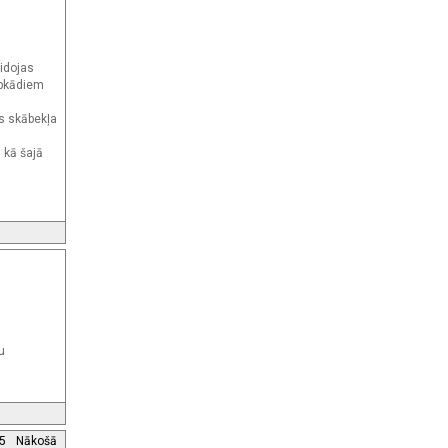
eidojas
ebkādiem
ūs skābekļa
, kā šajā
u
5
Nākošā