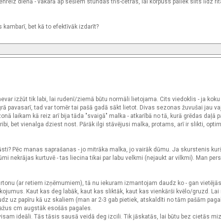
nreiz dienā - vakarā ap sešiem stundas trīs-četras, lai korpuss paliek silts līdz rīt
 kambarī, bet kā to efektīvāk izdarīt?
var izžūt tik labi, lai rudenī/ziemā būtu normāli lietojama. Cits viedoklis - ja koku
 pavasarī, tad var tomēr tai pašā gadā sākt lietot. Divas sezonas žuvušai jau v
onā laikam kā reiz arī bija tāda "svaigā" malka - atkarībā no tā, kurā grēdas daļā
gribi, bet vienalga dziest nost. Pārāk ilgi stāvējusi malka, protams, arī ir slikti, opti
izpūsti? Pēc manas saprašanas - jo mitrāka malka, jo vairāk dūmu. Ja skurstenis ku
 nekrājas kurtuvē - tas liecina tikai par labu velkmi (nejaukt ar vilkmi). Man pers
kartonu (ar retiem izņēmumiem), tā nu iekuram izmantojam daudz ko - gan vietējās
ojumus. Kaut kas deg labāk, kaut kas sliktāk, kaut kas vienkārši kvēlo/gruzd. Lai 
udz uz papīru kā uz skaliem (man ar 2-3 gab pietiek, atskaldīti no tām pašām paga
 dažus cm augstāk esošās pagales.
visam ideāli. Tās tāsis sausā veidā deg izcili. Tik jāskatās, lai būtu bez cietās mi