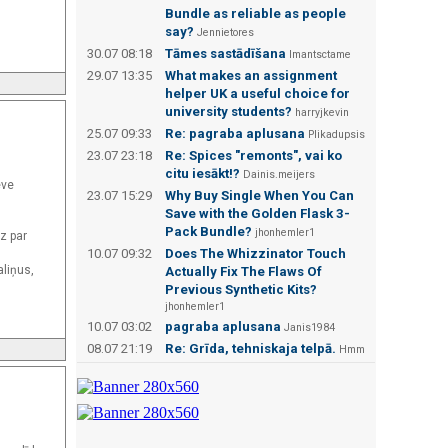
Bundle as reliable as people
say?
Jennietores
30.07 08:18
Tāmes sastādīšana
Imantsctame
29.07 13:35
What makes an assignment
helper UK a useful choice for
university students?
harryjkevin
25.07 09:33
Re: pagraba aplusana
Plikadupsis
23.07 23:18
Re: Spices "remonts", vai ko
citu iesākt!?
Dainis.meijers
eve
23.07 15:29
Why Buy Single When You Can
Save with the Golden Flask 3-
Pack Bundle?
jhonhemler1
z par
10.07 09:32
Does The Whizzinator Touch
aliņus,
Actually Fix The Flaws Of
Previous Synthetic Kits?
jhonhemler1
10.07 03:02
pagraba aplusana
Janis1984
08.07 21:19
Re: Grīda, tehniskaja telpā.
Hmm