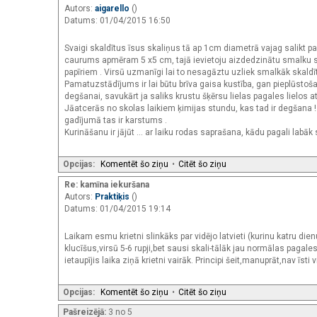
Autors:
aigarello
()
Datums: 01/04/2015 16:50
Svaigi skaldītus īsus skaliņus tā ap 1cm diametrā vajag salikt p
caurums apmēram 5 x5 cm, tajā ievietoju aizdedzinātu smalku ska
papīriem . Virsū uzmanīgi lai to nesagāztu uzliek smalkāk skaldīt
Pamatuzstādījums ir lai būtu brīva gaisa kustība, gan pieplūst
degšanai, savukārt ja saliks krustu šķērsu lielas pagales lielos
Jāatcerās no skolas laikiem ķimijas stundu, kas tad ir degšana ! T
gadījumā tas ir karstums .
Kurināšanu ir jājūt ... ar laiku rodas saprašana, kādu pagali labāk
Opcijas:
Komentēt šo ziņu
•
Citēt šo ziņu
Re: kamīna iekuršana
Autors:
Praktiķis
()
Datums: 01/04/2015 19:14
Laikam esmu krietni slinkāks par vidējo latvieti (kurinu katru d
klucīšus,virsū 5-6 rupji,bet sausi skali-tālāk jau normālas paga
ietaupījis laika ziņā krietni vairāk. Principi šeit,manuprāt,nav īsti v
Opcijas:
Komentēt šo ziņu
•
Citēt šo ziņu
Pašreizējā:
3 no 5