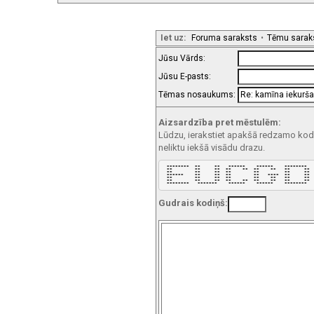
Iet uz:
Foruma saraksts
•
Tēmu sarak
Jūsu Vārds:
Jūsu E-pasts:
Tēmas nosaukums:
Aizsardzība pret mēstulēm:
Lūdzu, ierakstiet apakšā redzamo kodu!
neliktu iekšā visādu drazu.
 ********  **     **   ******    ******    ********  

 **        **     **  **    **  **    **   **     ** 

 **        **     **  **        **         **     ** 

 ******    **     **  **        **   ****  **     ** 

 **        **     **  **        **    **   **     ** 

 **        **     **  **    **  **    **   **     ** 

 ********   *******    ******    ******    ********  
Gudrais kodiņš: