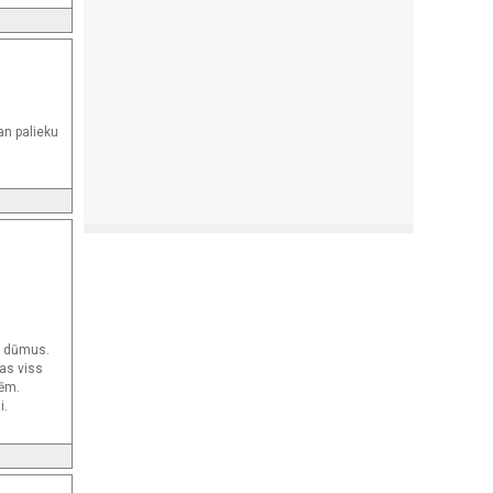
an palieku
s dūmus.
ras viss
cēm.
i.