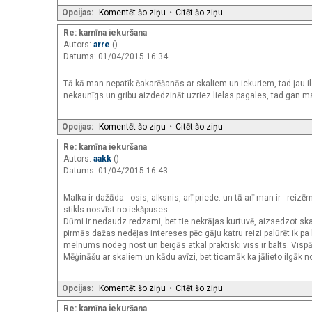
Opcijas:
Komentēt šo ziņu
•
Citēt šo ziņu
Re: kamīna iekuršana
Autors:
arre
()
Datums: 01/04/2015 16:34
Tā kā man nepatīk čakarēšanās ar skaliem un iekuriem, tad jau il
nekaunīgs un gribu aizdedzināt uzriez lielas pagales, tad gan m
Opcijas:
Komentēt šo ziņu
•
Citēt šo ziņu
Re: kamīna iekuršana
Autors:
aakk
()
Datums: 01/04/2015 16:43
Malka ir dažāda - osis, alksnis, arī priede. un tā arī man ir - reizē
stikls nosvīst no iekšpuses.
Dūmi ir nedaudz redzami, bet tie nekrājas kurtuvē, aizsedzot s
pirmās dažas nedēļas intereses pēc gāju katru reizi palūrēt ik pa
melnums nodeg nost un beigās atkal praktiski viss ir balts. Visp
Mēģināšu ar skaliem un kādu avīzi, bet ticamāk ka jālieto ilgāk no
Opcijas:
Komentēt šo ziņu
•
Citēt šo ziņu
Re: kamīna iekuršana