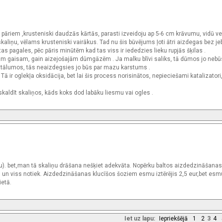
a pāriem ,krusteniski daudzās kārtās, parasti izveidoju ap 5-6 cm krāvumu, vidū v
liņu, vēlams krusteniski vairākus. Tad nu šis būvējums ļoti ātri aizdegas bez j
as pagales, pēc pāris minūtēm kad tas viss ir iededzies lieku rupjās šķilas .
ošam gaisam, gain aizejošajām dūmgāzēm . Ja malku blīvi saliks, tā dūmos jo neb
 attālumos, tās neaizdegsies jo būs par mazu karstums .
ā ir oglekļa oksidācija, bet lai šis process norisinātos, nepieciešami katalizatori
 skaldīt skaliņos, kāds koks dod labāku liesmu vai ogles .
ienu). bet,man tā skaliņu drāšana nešķiet adekvāta. Nopērku baltos aizdedzināšanas
les un viss notiek. Aizdedzināšanas klucīšos šoziem esmu iztērējis 2,5 eur,bet esm
ietā.
Iet uz lapu:
Iepriekšējā
1
2
3
4