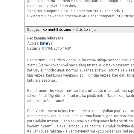
gandrīz piemirsu - kamīns ir kā papildapkure centrālajai, kurinu vie
to ietaupu uz gāzi kādus 40%.
Tādēļ šis jautājums ir aktuāls apmēram 200 reizes gadā :)
Cik noprotu, galvenais procesā ir ātri uzdzīt temperatūru kurtuves
Opcijas:
Komentēt šo ziņu
•
Citēt šo ziņu
Re: kamīna iekuršana
Autors:
binary
()
Datums: 01/04/2015 16:01
Par mitrumu ir dzirdēts viedoklis, ka vienā siltajā sezonā malka ne
ziemā (kamēr koksnē vēl nav sulas) un malku gatavo pavisam agrā
būt OK, ja ir nodrošināti normāli žūšanas apstākļi. Mums šajā sez
bija reizes, kad kūrās vienkārši izcili, un bija reizes, kad dari, ko 
būtu 2-3 sezonas.
Par dūmiem - tie vispār nav novērojami? Jebšu ir, bet tiek fiksi 
sākumā nežēlīgi dūmo, tātad malka pārāk mitra. Tas nekas, ka dūmi
dūmi kurtuvē netraucē…
Par avīzēm - sieva neļauj izmest neko, kas atgādina papīru vai 
gan spama bukletus, gan lielās kartona kastes, gan kartona iepak
pats lielāku uzsvaru uz to sākotnējo aizdegšanos lieku ne tik da
kādiem dēļiem). Ja skali aizdegušies, tad tie jau tālāk dedzina
Kā Jankouzs rakstīja - ja var pievienot vēl kādu bērza tāsi, tad pa