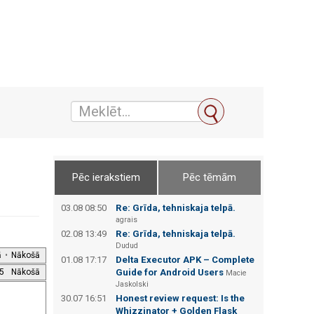
Pēc ierakstiem
Pēc tēmām
03.08 08:50
Re: Grīda, tehniskaja telpā.
agrais
02.08 13:49
Re: Grīda, tehniskaja telpā.
Dudud
ā
•
Nākošā
01.08 17:17
Delta Executor APK – Complete
5
Nākošā
Guide for Android Users
Macie
Jaskolski
30.07 16:51
Honest review request: Is the
Whizzinator + Golden Flask