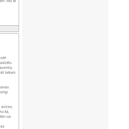
am. līdz ar
 cērt
ajadzētu
 paņemta,
māli laikam
ršanās
onīgi
 avīzes,
nu kā,
lēm vai
zas.