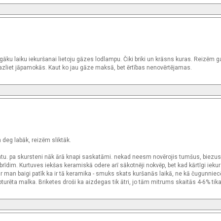
gāku laiku iekuršanai lietoju gāzes lodlampu. Čiki briki un krāsns kuras. Reizēm g
azliet jāpamokās. Kaut ko jau gāze maksā, bet ērtības nenovērtējamas.
m deg labāk, reizēm sliktāk.
katu. pa skursteni nāk ārā knapi saskatāmi. nekad neesm novērojis tumšus, biezu
 brīdim. Kurtuves iekšas keramiskā odere arī sākotnēji nokvēp, bet kad kārtīgi ieku
ār man baigi patīk ka ir tā keramika - smuks skats kuršanās laikā, ne kā čugunnie
turēta malka. Briketes droši ka aizdegas tik ātri, jo tām mitrums skaitās 4-6% tika