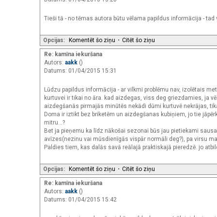
Tieši tā - no tēmas autora būtu vēlama papildus informācija - tad 
Opcijas:
Komentēt šo ziņu
•
Citēt šo ziņu
Re: kamīna iekuršana
Autors:
aakk
()
Datums: 01/04/2015 15:31
Lūdzu papildus informācija - ar vilkmi problēmu nav, izolētais met
kurtuvei ir tikai no āra. kad aizdegas, viss deg griezdamies, ja vēl
aizdegšanās pirmajās minūtēs nekādi dūmi kurtuvē nekrājas, tikai
Doma ir iztikt bez briketēm un aizdegšanas kubiņiem, jo tie jāp
mitru...?
Bet ja pieņemu ka līdz nākošai sezonai būs jau pietiekami sausa t
avīzes(nezinu vai mūsdienīgās vispār normāli deg?), pa virsu malk
Paldies tiem, kas dalās savā reālajā praktiskajā pieredzē. jo atb
Opcijas:
Komentēt šo ziņu
•
Citēt šo ziņu
Re: kamīna iekuršana
Autors:
aakk
()
Datums: 01/04/2015 15:42