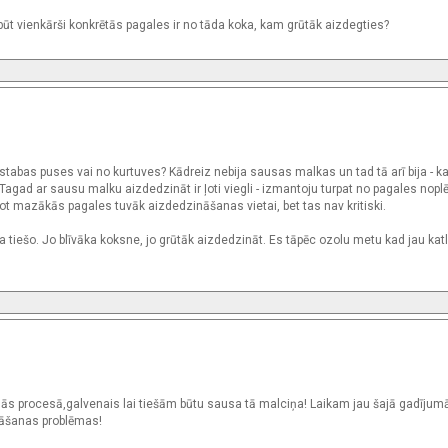
t vienkārši konkrētās pagales ir no tāda koka, kam grūtāk aizdegties?
stabas puses vai no kurtuves? Kādreiz nebija sausas malkas un tad tā arī bija - k
Tagad ar sausu malku aizdedzināt ir ļoti viegli - izmantoju turpat no pagales noplē
ot mazākās pagales tuvāk aizdedzināšanas vietai, bet tas nav kritiski.
a tiešo. Jo blīvāka koksne, jo grūtāk aizdedzināt. Es tāpēc ozolu metu kad jau kat
anās procesā,galvenais lai tiešām būtu sausa tā malciņa! Laikam jau šajā gadīju
rināšanas problēmas!