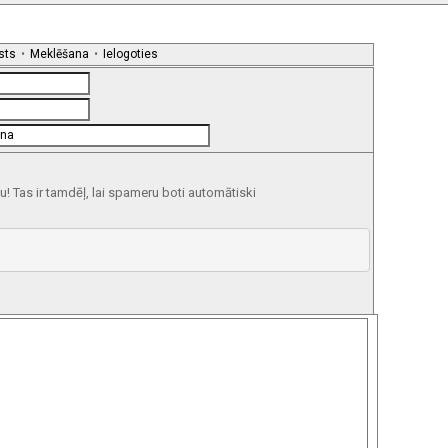
sts
•
Meklēšana
•
Ielogoties
 Tas ir tamdēļ, lai spameru boti automātiski