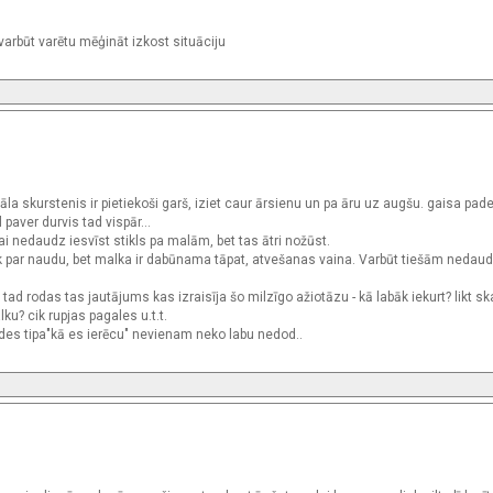
varbūt varētu mēģināt izkost situāciju
āla skurstenis ir pietiekoši garš, iziet caur ārsienu un pa āru uz augšu. gaisa pad
 paver durvis tad vispār...
 nedaudz iesvīst stikls pa malām, bet tas ātri nožūst.
ērk par naudu, bet malka ir dabūnama tāpat, atvešanas vaina. Varbūt tiešām nedaud
ad rodas tas jautājums kas izraisīja šo milzīgo ažiotāzu - kā labāk iekurt? likt sk
u? cik rupjas pagales u.t.t.
ildes tipa"kā es ierēcu" nevienam neko labu nedod..