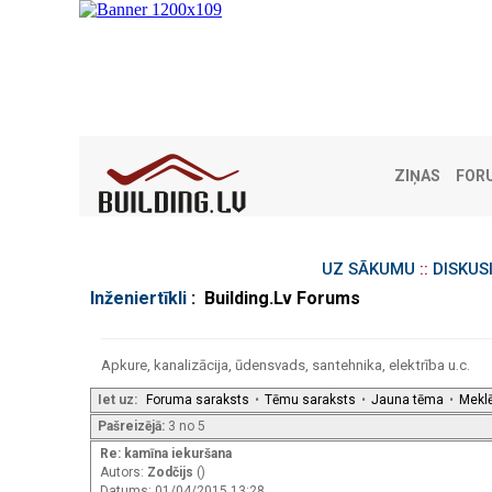
ZIŅAS
FOR
UZ SĀKUMU
::
DISKUS
Inženiertīkli
: Building.Lv Forums
Apkure, kanalizācija, ūdensvads, santehnika, elektrība u.c.
Iet uz:
Foruma saraksts
•
Tēmu saraksts
•
Jauna tēma
•
Mekl
Pašreizējā:
3 no 5
Re: kamīna iekuršana
Autors:
Zodčijs
()
Datums: 01/04/2015 13:28