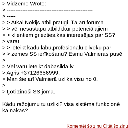
> Vidzeme Wrote:
> --------------------------------------------------
> -----
> > Atkal Nokijs atbil prātīgi. Tā arī forumā
> > vēl nesastapu atbildi,kur potenciālajiem
> > klientiem griezties,kas interesējas par SS?
> varat
> > ieteikt kādu labu,profesionālu cilvēku par
> > zemes SS ierīkošanu? Esmu Valmieras pusē
>
> Vēl varu ieteikt dabasilda.lv
> Agris +37126656999.
> Man šie arī Valmierā uzlika visu no 0.
>
> Ļoti zinoši SS jomā.
Kādu ražojumu tu uzliki? visa sistēma funkcionē
kā nākas?
Komentēt šo ziņu
Citēt šo ziņu