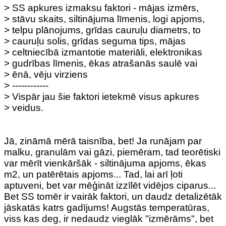
> SS apkures izmaksu faktori - mājas izmērs,
> stāvu skaits, siltinājuma līmenis, logi apjoms,
> telpu plānojums, grīdas cauruļu diametrs, to
> cauruļu solis, grīdas seguma tips, mājas
> celtniecībā izmantotie materiāli, elektronikas
> gudrības līmenis, ēkas atrašanās saulē vai
> ēnā, vēju virziens
> ------------
> Vispār jau šie faktori ietekmē visus apkures
> veidus.
Jā, zināmā mērā taisnība, bet! Ja runājam par
malku, granulām vai gāzi, piemēram, tad teorētiski
var mērīt vienkāršāk - siltinājuma apjoms, ēkas
m2, un patērētais apjoms... Tad, lai arī ļoti
aptuveni, bet var mēģināt izzīlēt vidējos ciparus...
Bet SS tomēr ir vairāk faktori, un daudz detalizētāk
jāskatās katrs gadījums! Augstās temperatūras,
viss kas deg, ir nedaudz vieglāk "izmērāms", bet