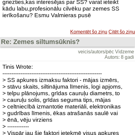
griezties,kas interesējas par SS? varat ieteikt
kādu labu,profesionālu cilvēku par zemes SS
ierīkošanu? Esmu Valmieras pusē
Komentēt šo ziņu
Citēt šo ziņu
Re: Zemes siltumsūknis?
veicis/autors/pēc Vidzeme
Autors: 8 gadi
Tinis Wrote:
-------------------------------------------------------
> SS apkures izmaksu faktori - mājas izmērs,
> stāvu skaits, siltinājuma līmenis, logi apjoms,
> telpu plānojums, grīdas cauruļu diametrs, to
> cauruļu solis, grīdas seguma tips, mājas
> celtniecībā izmantotie materiāli, elektronikas
> gudrības līmenis, ēkas atrašanās saulē vai
> ēnā, vēju virziens
> ------------
> Vispār jau šie faktori ietekmē visus apkures