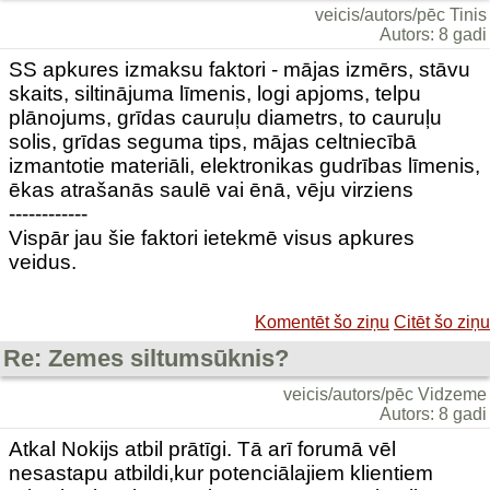
veicis/autors/pēc Tinis
Autors: 8 gadi
SS apkures izmaksu faktori - mājas izmērs, stāvu
skaits, siltinājuma līmenis, logi apjoms, telpu
plānojums, grīdas cauruļu diametrs, to cauruļu
solis, grīdas seguma tips, mājas celtniecībā
izmantotie materiāli, elektronikas gudrības līmenis,
ēkas atrašanās saulē vai ēnā, vēju virziens
------------
Vispār jau šie faktori ietekmē visus apkures
veidus.
Komentēt šo ziņu
Citēt šo ziņu
Re: Zemes siltumsūknis?
veicis/autors/pēc Vidzeme
Autors: 8 gadi
Atkal Nokijs atbil prātīgi. Tā arī forumā vēl
nesastapu atbildi,kur potenciālajiem klientiem