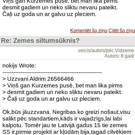
Viņš gan Kurzemes pusē, bet man lika pirms
desmit gadiem un neko sliktu nevaru pateikt.
Čaļi uz goda un ar galvu uz pleciem.
Komentēt šo ziņu
Citēt šo ziņu
Re: Zemes siltumsūknis?
veicis/autors/pēc Vidzeme
Autors: 8 gadi
nokijs Wrote:
-------------------------------------------------------
> Uzzvani Aldrim 26566466
> Viņš gan Kurzemes pusē, bet man lika pirms
> desmit gadiem un neko sliktu nevaru pateikt.
> Čaļi uz goda un ar galvu uz pleciem.
Ok,būs jāuzzvana. Negribas ko greizi nošaut,visu
salikt pēc standartiem,kāds ir vajadzīgs,lai labi
kalpotu. Tomēr jau te Latvijā gadus 15 tie zemes
SS ir,pirmie projekti ar kļūdām bija,tagad cilvēkiem