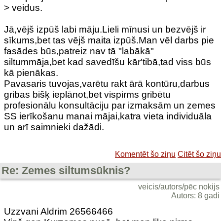
> veidus.
Jā,vējš izpūš labi māju.Lieli mīnusi un bezvējš ir
sīkums,bet tas vējš maita izpūš.Man vēl darbs pie
fasādes būs,patreiz nav tā "labākā"
siltummāja,bet kad savedīšu kār'tibā,tad viss būs
kā pienākas.
Pavasaris tuvojas,varētu rakt ārā kontūru,darbus
gribas bišķ ieplānot,bet vispirms gribētu
profesionālu konsultāciju par izmaksām un zemes
SS ierīkošanu manai mājai,katra vieta individuāla
un arī saimnieki dažādi.
Komentēt šo ziņu
Citēt šo ziņu
Re: Zemes siltumsūknis?
veicis/autors/pēc nokijs
Autors: 8 gadi
Uzzvani Aldrim 26566466