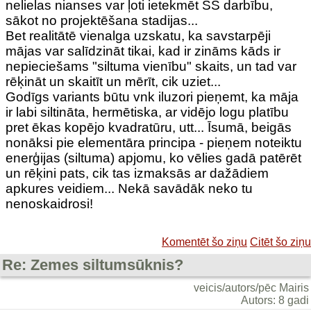
nelielas nianses var ļoti ietekmēt SS darbību,
sākot no projektēšana stadijas...
Bet realitātē vienalga uzskatu, ka savstarpēji
mājas var salīdzināt tikai, kad ir zināms kāds ir
nepieciešams "siltuma vienību" skaits, un tad var
rēķināt un skaitīt un mērīt, cik uziet...
Godīgs variants būtu vnk iluzori pieņemt, ka māja
ir labi siltināta, hermētiska, ar vidējo logu platību
pret ēkas kopējo kvadratūru, utt... Īsumā, beigās
nonāksi pie elementāra principa - pieņem noteiktu
enerģijas (siltuma) apjomu, ko vēlies gadā patērēt
un rēķini pats, cik tas izmaksās ar dažādiem
apkures veidiem... Nekā savādāk neko tu
nenoskaidrosi!
Komentēt šo ziņu
Citēt šo ziņu
Re: Zemes siltumsūknis?
veicis/autors/pēc Mairis
Autors: 8 gadi