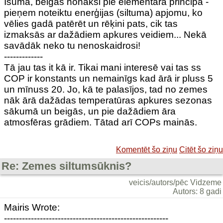
Īsumā, beigās nonāksi pie elementāra principa -
pieņem noteiktu enerģijas (siltuma) apjomu, ko
vēlies gadā patērēt un rēķini pats, cik tas
izmaksās ar dažādiem apkures veidiem... Nekā
savādāk neko tu nenoskaidrosi!
-------------
Tā jau tas it kā ir. Tikai mani interesē vai tas ss
COP ir konstants un nemainīgs kad ārā ir pluss 5
un mīnuss 20. Jo, kā te palasījos, tad no zemes
nāk ārā dažādas temperatūras apkures sezonas
sākumā un beigās, un pie dažādiem āra
atmosfēras grādiem. Tātad arī COPs mainās.
Komentēt šo ziņu
Citēt šo ziņu
Re: Zemes siltumsūknis?
veicis/autors/pēc Vidzeme
Autors: 8 gadi
Mairis Wrote:
-------------------------------------------------------