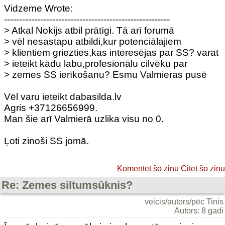
Vidzeme Wrote:
-------------------------------------------------------
> Atkal Nokijs atbil prātīgi. Tā arī forumā
> vēl nesastapu atbildi,kur potenciālajiem
> klientiem griezties,kas interesējas par SS? varat
> ieteikt kādu labu,profesionālu cilvēku par
> zemes SS ierīkošanu? Esmu Valmieras pusē
Vēl varu ieteikt dabasilda.lv
Agris +37126656999.
Man šie arī Valmierā uzlika visu no 0.
Ļoti zinoši SS jomā.
Komentēt šo ziņu
Citēt šo ziņu
Re: Zemes siltumsūknis?
veicis/autors/pēc Tinis
Autors: 8 gadi