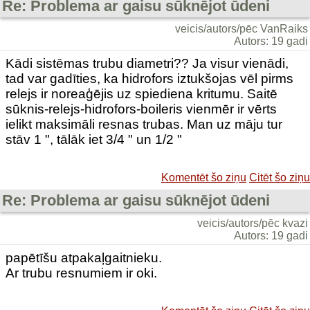
Re: Problema ar gaisu sūknējot ūdeni
veicis/autors/pēc VanRaiks
Autors: 19 gadi
Kādi sistēmas trubu diametri?? Ja visur vienādi,
tad var gadīties, ka hidrofors iztukšojas vēl pirms
relejs ir noreaģējis uz spiediena kritumu. Saitē
sūknis-relejs-hidrofors-boileris vienmēr ir vērts
ielikt maksimāli resnas trubas. Man uz māju tur
stāv 1 ", tālāk iet 3/4 " un 1/2 "
Komentēt šo ziņu
Citēt šo ziņu
Re: Problema ar gaisu sūknējot ūdeni
veicis/autors/pēc kvazi
Autors: 19 gadi
papētīšu atpakaļgaitnieku.
Ar trubu resnumiem ir oki.