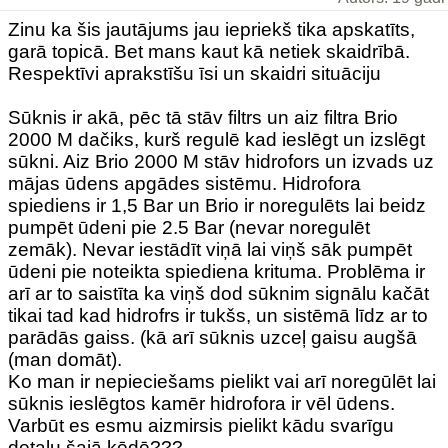
Zinu ka šis jautājums jau iepriekš tika apskatīts,
garā topicā. Bet mans kaut kā netiek skaidrībā.
Respektīvi aprakstīšu īsi un skaidri situāciju
Sūknis ir akā, pēc tā stāv filtrs un aiz filtra Brio
2000 M dačiks, kurš regulē kad ieslēgt un izslēgt
sūkni. Aiz Brio 2000 M stāv hidrofors un izvads uz
mājas ūdens apgādes sistēmu. Hidrofora
spiediens ir 1,5 Bar un Brio ir noregulēts lai beidz
pumpēt ūdeni pie 2.5 Bar (nevar noregulēt
zemāk). Nevar iestādīt viņā lai viņš sāk pumpēt
ūdeni pie noteikta spiediena krituma. Problēma ir
arī ar to saistīta ka viņš dod sūknim signālu kačāt
tikai tad kad hidrofrs ir tukšs, un sistēmā līdz ar to
parādās gaiss. (kā arī sūknis uzceļ gaisu augšā
(man domāt).
Ko man ir nepieciešams pielikt vai arī noregūlēt lai
sūknis ieslēgtos kamēr hidrofora ir vēl ūdens.
Varbūt es esmu aizmirsis pielikt kādu svarīgu
detaļu šajā ķēdē???