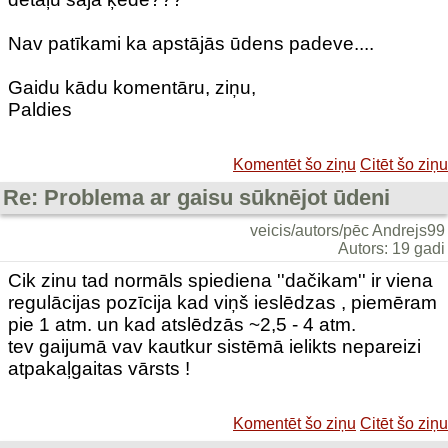
Nav patīkami ka apstājās ūdens padeve....
Gaidu kādu komentāru, ziņu,
Paldies
Komentēt šo ziņu
Citēt šo ziņu
Re: Problema ar gaisu sūknējot ūdeni
veicis/autors/pēc Andrejs99
Autors: 19 gadi
Cik zinu tad normāls spiediena ''dačikam'' ir viena
regulācijas pozīcija kad viņš ieslēdzas , piemēram
pie 1 atm. un kad atslēdzās ~2,5 - 4 atm.
tev gaijumā vav kautkur sistēmā ielikts nepareizi
atpakaļgaitas vārsts !
Komentēt šo ziņu
Citēt šo ziņu