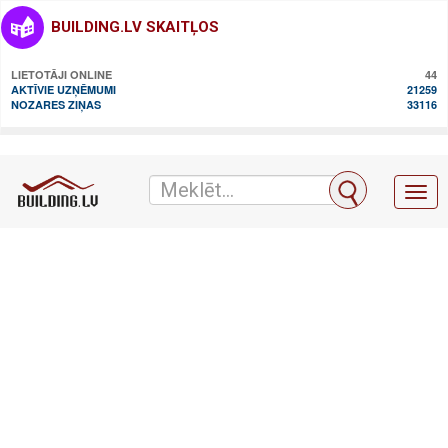
BUILDING.LV SKAITĻOS
LIETOTĀJI ONLINE
44
AKTĪVIE UZŅĒMUMI
21259
NOZARES ZIŅAS
33116
Toggl
naviga