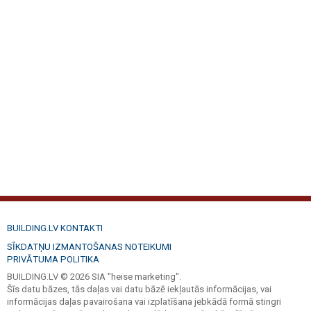
BUILDING.LV KONTAKTI
SĪKDATŅU IZMANTOŠANAS NOTEIKUMI
PRIVĀTUMA POLITIKA
BUILDING.LV © 2026 SIA "heise marketing".
Šīs datu bāzes, tās daļas vai datu bāzē iekļautās informācijas, vai
informācijas daļas pavairošana vai izplatīšana jebkādā formā stingri