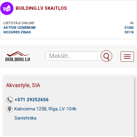
BUILDING.LV SKAITĻOS
LIETOTĀJI ONLINE
46
AKTĪVIE UZŅĒMUMI
21260
NOZARES ZIŅAS
33116
Toggl
naviga
Akvastyle, SIA
+371 29252656
Kalnciema 123B, Rīga, LV-1046
Santehnika