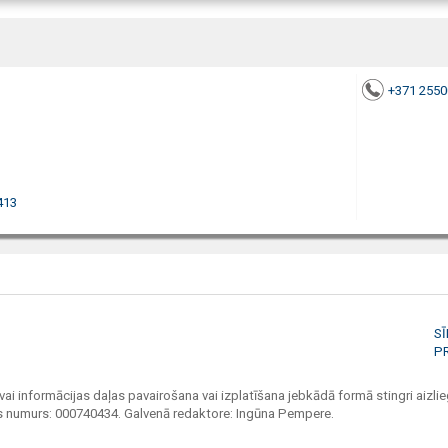
+371 255
413
S
P
vai informācijas daļas pavairošana vai izplatīšana jebkādā formā stingri aizlieg
jas numurs: 000740434. Galvenā redaktore: Ingūna Pempere.