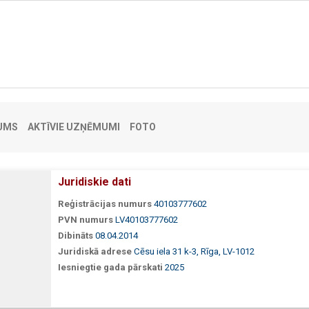
UMS
AKTĪVIE UZŅĒMUMI
FOTO
Juridiskie dati
Reģistrācijas numurs
40103777602
PVN numurs
LV40103777602
Dibināts
08.04.2014
Juridiskā adrese
Cēsu iela 31 k-3, Rīga, LV-1012
Iesniegtie gada pārskati
2025