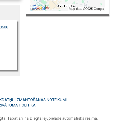
00606
ĪKDATŅU IZMANTOŠANAS NOTEIKUMI
RIVĀTUMA POLITIKA
ta. Tāpat arī ir aizliegta lejupielāde automātiskā režīmā.