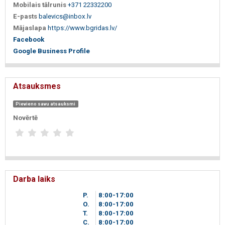
Mobilais tālrunis
+371 22332200
E-pasts
balevics@inbox.lv
Mājaslapa
https://www.bgridas.lv/
Facebook
Google Business Profile
Atsauksmes
Pievieno savu atsauksmi
Novērtē
Darba laiks
P.
8
00
-17
00
O.
8
00
-17
00
T.
8
00
-17
00
C.
8
00
-17
00