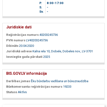
P.
8
00
-17
00
S.
-
Sv.
-
Juridiskie dati
Reģistrācijas numurs
40203245736
PVN numurs
LV40203245736
Dibināts
20.04.2020
Juridiskā adrese
Kalna iela 10, Dobele, Dobeles nov., LV-3701
Iesniegtie gada pārskati
2025
BIS.GOV.LV informācija
Darbības jomas
Ēku būvdarbu vadīšana un būvuzraudzība
Būvkomersanta reģistrācijas numurs
19233
Statuss
Aktīvs