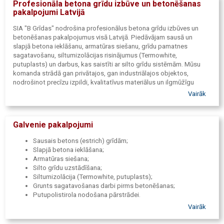
Profesionāla betona grīdu izbūve un betonēšanas
pakalpojumi Latvijā
SIA "B Grīdas" nodrošina profesionālus betona grīdu izbūves un
betonēšanas pakalpojumus visā Latvijā. Piedāvājam sausā un
slapjā betona ieklāšanu, armatūras siešanu, grīdu pamatnes
sagatavošanu, siltumizolācijas risinājumus (Termowhite,
putuplasts) un darbus, kas saistīti ar silto grīdu sistēmām. Mūsu
komanda strādā gan privātajos, gan industriālajos objektos,
nodrošinot precīzu izpildi, kvalitatīvus materiālus un ilgmūžīgu
rezultātu. Realizēti vairāk nekā 100 veiksmīgi projekti dažāda veida
Vairāk
būvobjektos Latvijā.
Galvenie pakalpojumi
Sausais betons (estrich) grīdām;
Slapjā betona ieklāšana;
Armatūras siešana;
Silto grīdu uzstādīšana;
Siltumizolācija (Termowhite, putuplasts);
Grunts sagatavošanas darbi pirms betonēšanas;
Putupolistirola nodošana pārstrādei.
Vairāk