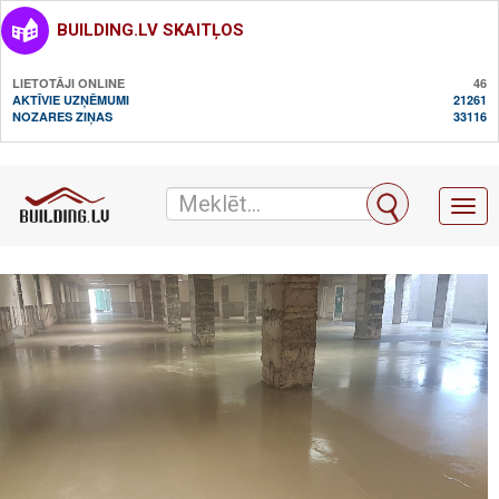
BUILDING.LV SKAITĻOS
LIETOTĀJI ONLINE
46
AKTĪVIE UZŅĒMUMI
21261
NOZARES ZIŅAS
33116
Toggl
naviga