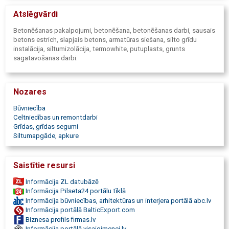
Atslēgvārdi
Betonēšanas pakalpojumi, betonēšana, betonēšanas darbi, sausais
betons estrich, slapjais betons, armatūras siešana, silto grīdu
instalācija, siltumizolācija, termowhite, putuplasts, grunts
sagatavošanas darbi.
Nozares
Būvniecība
Celtniecības un remontdarbi
Grīdas, grīdas segumi
Siltumapgāde, apkure
Saistītie resursi
Informācija ZL datubāzē
Informācija Pilseta24 portālu tīklā
Informācija būvniecības, arhitektūras un interjera portālā abc.lv
Informācija portālā BalticExport.com
Biznesa profils firmas.lv
Informācija portālā visaigimenei.lv