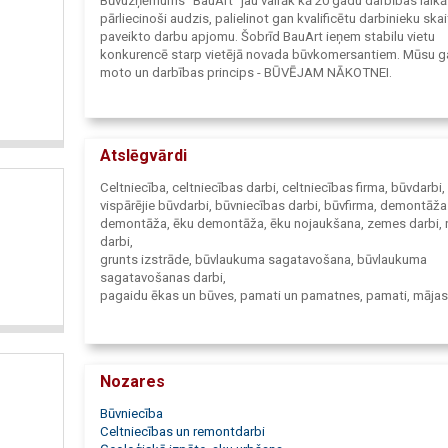
Būvuzņēmums "BauArt" jau vairāk kā 20 gadu darbības laikā 
pārliecinoši audzis, palielinot gan kvalificētu darbinieku ska
paveikto darbu apjomu. Šobrīd BauArt ieņem stabilu vietu
konkurencē starp vietējā novada būvkomersantiem. Mūsu g
moto un darbības princips - BŪVĒJAM NĀKOTNEI.
Atslēgvārdi
Celtniecība, celtniecības darbi, celtniecības firma, būvdarbi,
vispārējie būvdarbi, būvniecības darbi, būvfirma, demontāža
demontāža, ēku demontāža, ēku nojaukšana, zemes darbi, 
darbi,
grunts izstrāde, būvlaukuma sagatavošana, būvlaukuma
sagatavošanas darbi,
pagaidu ēkas un būves, pamati un pamatnes, pamati, mājas
pamatu izbūve, pamatu būve, dzelzsbetona pamati, drenāž
sistēmas,
drenāžas sistēmu izbūve, atbalsta sienas, izolācijas darbi,
sienas konstrukcijas, ēku konstrukcijas, būvju karkasu
Nozares
konstrukcijas,
mūra izolācijas darbi, koka dzelzsbetona izolācijas darbi, m
Būvniecība
konstrukciju izolācijas darbi, sienu izolācijas darbi, karkasu
Celtniecības un remontdarbi
izolācijas darbi,