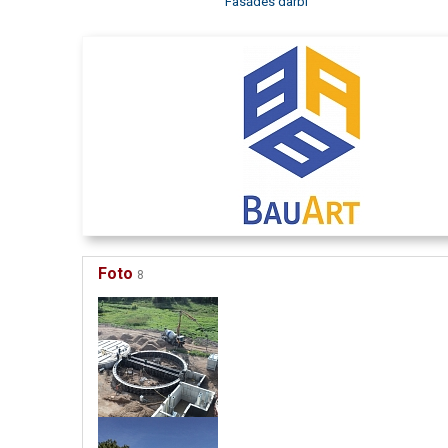
Fasādes darbi
Foto
8