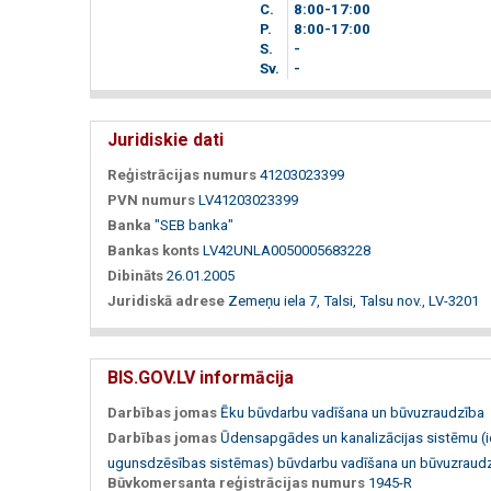
C.
8
00
-17
00
P.
8
00
-17
00
S.
-
Sv.
-
Juridiskie dati
Reģistrācijas numurs
41203023399
PVN numurs
LV41203023399
Banka
"SEB banka"
Bankas konts
LV42UNLA0050005683228
Dibināts
26.01.2005
Juridiskā adrese
Zemeņu iela 7, Talsi, Talsu nov., LV-3201
BIS.GOV.LV informācija
Darbības jomas
Ēku būvdarbu vadīšana un būvuzraudzība
Darbības jomas
Ūdensapgādes un kanalizācijas sistēmu (i
ugunsdzēsības sistēmas) būvdarbu vadīšana un būvuzraud
Būvkomersanta reģistrācijas numurs
1945-R