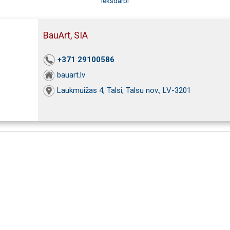
Iekšdarbi
BauArt, SIA
+371 29100586
bauart.lv
Laukmuižas 4, Talsi, Talsu nov., LV-3201