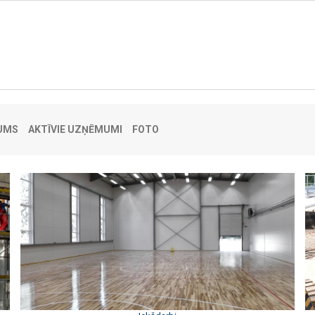
UMS
AKTĪVIE UZŅĒMUMI
FOTO