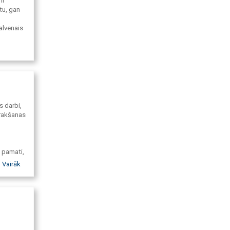
ir
itu, gan
alvenais
s darbi,
rakšanas
 pamati,
as
Vairāk
etāla