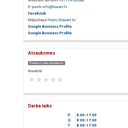
Mobilais tālrunis
+371 29100586
E-pasts
info@bauart.lv
Facebook
Mājaslapa
https://bauart.lv/
Google Business Profile
Google Business Profile
Atsauksmes
Pievieno savu atsauksmi
Novērtē
Darba laiks
P.
8
00
-17
00
O.
8
00
-17
00
T.
8
00
-17
00