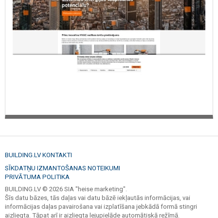
BUILDING.LV KONTAKTI
SĪKDATŅU IZMANTOŠANAS NOTEIKUMI
PRIVĀTUMA POLITIKA
BUILDING.LV © 2026 SIA "heise marketing".
Šīs datu bāzes, tās daļas vai datu bāzē iekļautās informācijas, vai
informācijas daļas pavairošana vai izplatīšana jebkādā formā stingri
aizliegta. Tāpat arī ir aizliegta lejupielāde automātiskā režīmā.