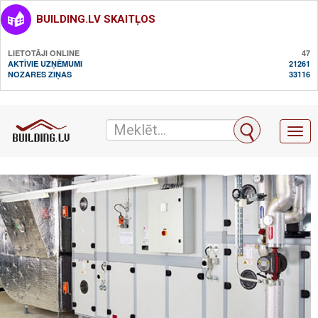
BUILDING.LV SKAITĻOS
LIETOTĀJI ONLINE
47
AKTĪVIE UZŅĒMUMI
21261
NOZARES ZIŅAS
33116
Toggl
naviga