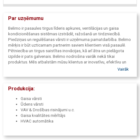
Par uzņēmumu
Belimo ir pasaules tirgus līderis apkures, ventilācijas un gaisa
kondicionēšanas sistēmas izstrādē, ražošanā un tirdzniecībā.
Piedziņas un regulēšanas vārsti ir uzņēmuma pamatdarbība. Belimo
mērķis ir būt uzticamam partnerim saviem klientiem visā pasaulē.
Pētniecība un tirgus saistītas inovācijas, kā arī ātra un pielāgota
izpilde ir pats galvenais. Belimo nodrošina vairāk nekā tikai
produktus. Mēs atbalstām mūsu klientus ar inovatīvu, efektīvu un
enerģiju optimizējošu risinājumu un dodam panākumus gan mūsu
Vairāk
klientiem, gan mums pašiem. Mēs esam tuvu mūsu klientiem visā
pasaulē, mēs runājam viņu valodā, un mēs to saprotam. Viss, ko
mēs darām, mums dos pārliecību, ka viņi ir izvēlējušies labāko.
Produkcija:
PRODUAL, THERMOKON oficiālie pārstāvji Latvijā.
Gaisa vārsti
Ūdens vārsti
VAV & Drošības risinājumi u.c.
Gaisa kvalitātes mērītājs
HVAC automātika