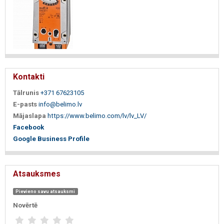
Kontakti
Tālrunis
+371 67623105
E-pasts
info@belimo.lv
Mājaslapa
https://www.belimo.com/lv/lv_LV/
Facebook
Google Business Profile
Atsauksmes
Pievieno savu atsauksmi
Novērtē