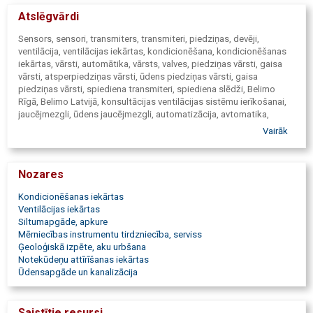
Atslēgvārdi
Sensors, sensori, transmiters, transmiteri, piedziņas, devēji,
ventilācija, ventilācijas iekārtas, kondicionēšana, kondicionēšanas
iekārtas, vārsti, automātika, vārsts, valves, piedziņas vārsti, gaisa
vārsti, atsperpiedziņas vārsti, ūdens piedziņas vārsti, gaisa
piedziņas vārsti, spiediena transmiteri, spiediena slēdži, Belimo
Rīgā, Belimo Latvijā, konsultācijas ventilācijas sistēmu ierīkošanai,
jaucējmezgli, ūdens jaucējmezgli, automatizācija, avtomatika,
Belimo vārstu piedziņas ventilācija, aktuators, aktuātori, gaisa
Vairāk
apstrāde, gaisa sadale, gaisa vadība, atgriezeniskā saite, ūdens
risinājumi, apkures sistēmu darbība, efektīva apkures sistēmu
darbība, aukstuma sistēmu darbība, efektīva aukstumu sistēmas
Nozares
darbība, lodveida vārsti, sedlu vārsti, no spiediena neatkarīgi vārsti,
tauriņvārsti, 6-ceļu vārsti, zonas vārsti, gaisa vārsta piedziņa bez
Kondicionēšanas iekārtas
drošības funkcijas, gaisa vārstu piedziņa ar drošības funkciju,
Ventilācijas iekārtas
retrofit gaisa vārstiem.
Siltumapgāde, apkure
Mērniecības instrumentu tirdzniecība, serviss
Ģeoloģiskā izpēte, aku urbšana
Notekūdeņu attīrīšanas iekārtas
Ūdensapgāde un kanalizācija
Saistītie resursi