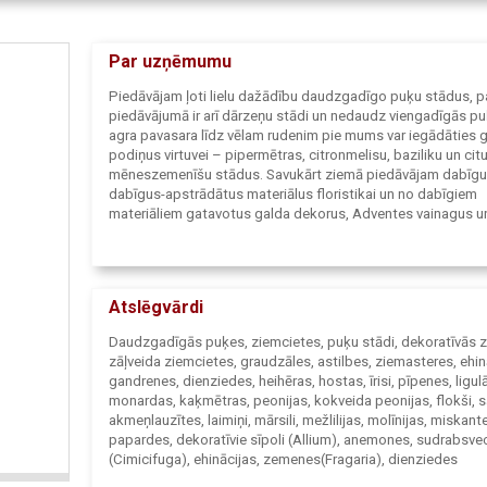
Par uzņēmumu
Piedāvājam ļoti lielu dažādību daudzgadīgo puķu stādus, p
piedāvājumā ir arī dārzeņu stādi un nedaudz viengadīgās p
agra pavasara līdz vēlam rudenim pie mums var iegādāties 
podiņus virtuvei – pipermētras, citronmelisu, baziliku un citu
mēneszemenīšu stādus. Savukārt ziemā piedāvājam dabīgu
dabīgus-apstrādātus materiālus floristikai un no dabīgiem
materiāliem gatavotus galda dekorus, Adventes vainagus un
rotājumus.
Piegādājam un uzstādām "zaļās sienas" (
http://berzini.lv/p
garden/
), kuras atsvaidzinās jebkuru fasādi un dod iespēju 
puķes tur, kur dobei uz zemes nav vietas. Esam sadarbības 
Atslēgvārdi
daudzgadīgo puķu stādu audzētājam un eksportētājam
„A.Verschoor horticulture import – export” - un sīpolpuķu
Daudzgadīgās puķes, ziemcietes, puķu stādi, dekoratīvās z
audzētājam – eksportētājam „Jac Uittenbogaard & Zonen 
zāļveida ziemcietes, graudzāles, astilbes, ziemasteres, ehin
(JUB). Jau vairāk kā gadu esam Betonggrejer Aland betona 
gandrenes, dienziedes, heihēras, hostas, īrisi, pīpenes, ligulā
izplatītāji Latvijā.
monardas, kaķmētras, peonijas, kokveida peonijas, flokši, sa
akmeņlauzītes, laimiņi, mārsili, mežlilijas, molīnijas, miskant
Mūsu jaunums – kaltēti, malti garšaugi un tējas paciņās.
papardes, dekoratīvie sīpoli (Allium), anemones, sudrabsve
(Cimicifuga), ehinācijas, zemenes(Fragaria), dienziedes
(Hemerocallis), lilijas, kaķmētras (Nepeta), peonijas, flokši 