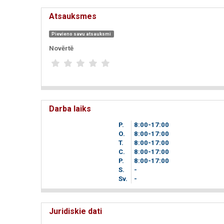
Atsauksmes
Pievieno savu atsauksmi
Novērtē
Darba laiks
P.
8
00
-17
00
O.
8
00
-17
00
T.
8
00
-17
00
C.
8
00
-17
00
P.
8
00
-17
00
S.
-
Sv.
-
Juridiskie dati