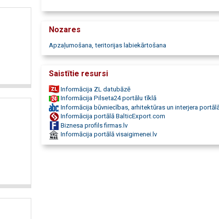
salvijas, laimiņi (Sedum), veronikas, jukas (Yucca), dekoratī
(Grasses), zāļveida ziemcietes, graudzāles, grīšļi (Carex),
miskantes, molīnijas, sāres (Panicum), papardes (Ferns),
Nozares
ozolpapardes (Dryopteris), dārzeņu stādi, garšaugi, Bērziņi, 
JUB, sīpolpuķes, Verschoor, kailsakņi, floristikas materiāli,
Apzaļumošana, teritorijas labiekārtošana
vainagi, Ziemassvētku dekori, eglīšu rotājumi, dāvanas, bet
figūras, dārza dekori, zaļās sienas, vertikālā apzaļumošana.
Saistītie resursi
Informācija ZL datubāzē
Informācija Pilseta24 portālu tīklā
Informācija būvniecības, arhitektūras un interjera portālā
Informācija portālā BalticExport.com
Biznesa profils firmas.lv
Informācija portālā visaigimenei.lv