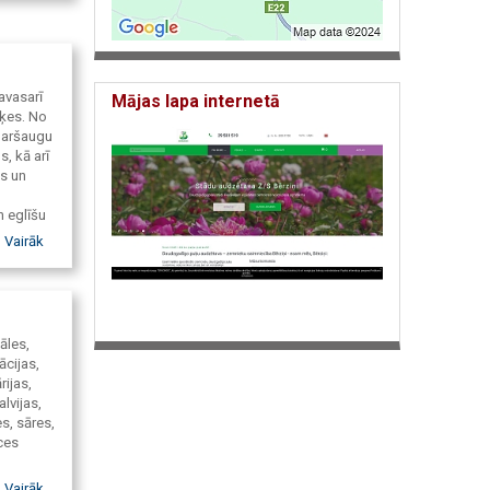
avasarī
Mājas lapa internetā
uķes. No
garšaugu
s, kā arī
s un
 eglīšu
Vairāk
ixel-
izvietot
partneri
āles,
BV”
ācijas,
figūru
rijas,
lvijas,
es, sāres,
ces
(Phlox),
Vairāk