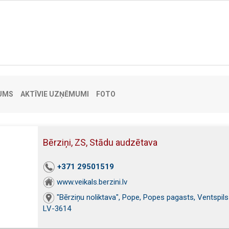
UMS
AKTĪVIE UZŅĒMUMI
FOTO
Bērziņi, ZS, Stādu audzētava
+371 29501519
www.veikals.berzini.lv
"Bērziņu noliktava", Pope, Popes pagasts, Ventspils 
LV-3614