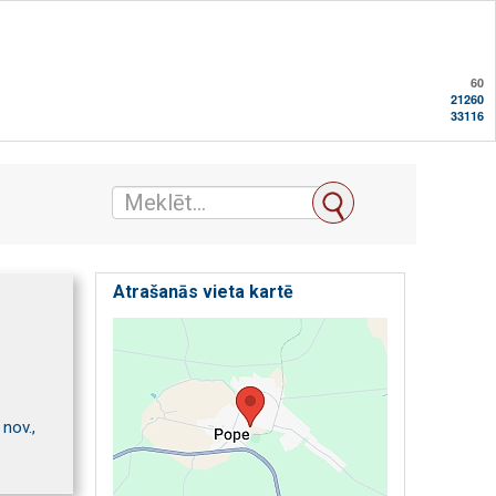
60
21260
33116
Atrašanās vieta kartē
nov.,