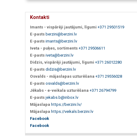
Kontakti
Imants - vispārēji jautājumi, līgumi
+371 29501519
E-pasts
berzini@berzini.lv
E-pasts
imants@berzini.lv
Iveta - puķes, sortiments
+371 29506611
E-pasts
iveta@berzini.lv
Didzis, vispārēji jautājumi, līgumi
+371 26012280
E-pasts
didzis@berzini.lv
Osvalds - mājaslapas uzturēšana
+371 29556028
E-pasts
osvalds@berzini.lv
Jēkabs - e-veikala uzturēšana
+371 26794799
E-pasts
jekabs.b@inbox.lv
Mājaslapa
https://berzini.lv/
Mājaslapa
https://veikals.berzini.lv
Facebook
Facebook