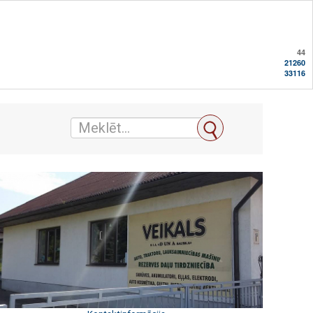
44
21260
33116