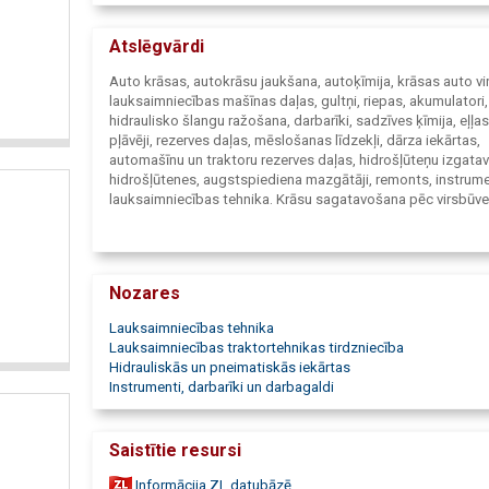
var iegādāties dažādus instrumentus-gan lielākus, gan ma
komplektus, elektroinstrumentus, metināšanas iekārtas. Pl
Atslēgvārdi
klāstā pieejamas saimniecības preces.
Auto krāsas, autokrāsu jaukšana, autoķīmija, krāsas auto vi
lauksaimniecības mašīnas daļas, gultņi, riepas, akumulatori,
hidraulisko šlangu ražošana, darbarīki, sadzīves ķīmija, eļļas
pļāvēji, rezerves daļas, mēslošanas līdzekļi, dārza iekārtas,
automašīnu un traktoru rezerves daļas, hidrošļūteņu izgata
hidrošļūtenes, augstspiediena mazgātāji, remonts, instrume
lauksaimniecības tehnika. Krāsu sagatavošana pēc virsbūv
autokrāsas, metināšanas ierīces, materiāli, rezerves daļas, 
akumulators, eļļa, elektrodi, autokosmētika, instrumenti, re
daļas, autokrāsas, augstspiediena ierīces, automašīnu reze
daļas, traktoru rezerves daļas, Karcher instrumenti, iekārtas.
Nozares
Lauksaimniecības tehnika
Lauksaimniecības traktortehnikas tirdzniecība
Hidrauliskās un pneimatiskās iekārtas
Instrumenti, darbarīki un darbagaldi
Saistītie resursi
Informācija ZL datubāzē