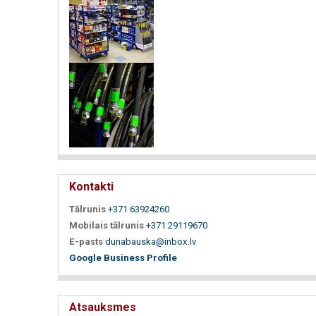
Kontakti
Tālrunis
+371 63924260
Mobilais tālrunis
+371 29119670
E-pasts
dunabauska@inbox.lv
Google Business Profile
Atsauksmes