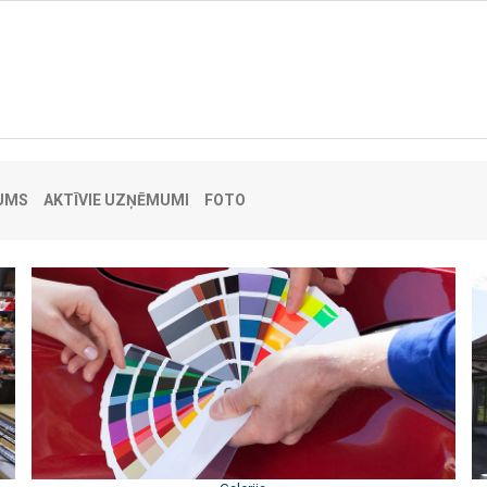
UMS
AKTĪVIE UZŅĒMUMI
FOTO