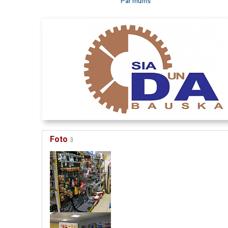
Par mums
Foto
3