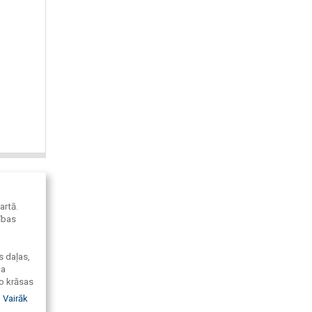
artā.
ības
s daļas,
ma
o krāsas
īnas
Vairāk
ie mums