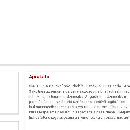
Apraksts
SIA "D un A Bauska" savu darbību uzsākusi 1998. gada 14.m
Sākotnēji uzņēmuma galvenais uzdevums bija lauksaimniec
tehnikas piederumu tirdzniecība. Ar gadiem tirdzniecība ir
paplašinājusies un šobrīd uzņēmums piedāvā iegādāties
lauksaimniecības tehnikas piederumus, automašīnu rezerve
kuras iespējams pasūtīt un saņemt tajā pašā dienā. Pieeja
hidrošļūteņu izgatavošana un remonts, kā arī pieejamas aut
gatavas aerosolos, gan arī iespējams uzjaukt pēc automaš
koda, tāpat pieejami dažādi auto krāsošanas piederumi. P