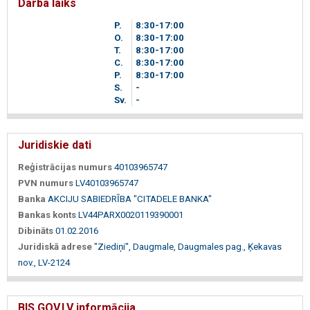
Darba laiks
P.
8
30
-17
00
O.
8
30
-17
00
T.
8
30
-17
00
C.
8
30
-17
00
P.
8
30
-17
00
S.
-
Sv.
-
Juridiskie dati
Reģistrācijas numurs
40103965747
PVN numurs
LV40103965747
Banka
AKCIJU SABIEDRĪBA "CITADELE BANKA"
Bankas konts
LV44PARX0020119390001
Dibināts
01.02.2016
Juridiskā adrese
"Ziediņi", Daugmale, Daugmales pag., Ķekavas
nov., LV-2124
BIS.GOV.LV informācija