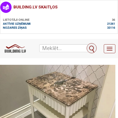
BUILDING.LV SKAITĻOS
LIETOTĀJI ONLINE
36
AKTĪVIE UZŅĒMUMI
21261
NOZARES ZIŅAS
33116
Toggl
naviga