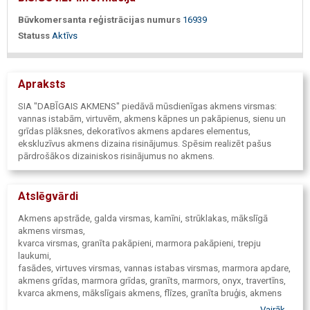
Būvkomersanta reģistrācijas numurs
16939
Statuss
Aktīvs
Apraksts
SIA "DABĪGAIS AKMENS" piedāvā mūsdienīgas akmens virsmas:
vannas istabām, virtuvēm, akmens kāpnes un pakāpienus, sienu un
grīdas plāksnes, dekoratīvos akmens apdares elementus,
ekskluzīvus akmens dizaina risinājumus. Spēsim realizēt pašus
pārdrošākos dizainiskos risinājumus no akmens.
Atslēgvārdi
Akmens apstrāde, galda virsmas, kamīni, strūklakas, mākslīgā
akmens virsmas,
kvarca virsmas, granīta pakāpieni, marmora pakāpieni, trepju
laukumi,
fasādes, virtuves virsmas, vannas istabas virsmas, marmora apdare,
akmens grīdas, marmora grīdas, granīts, marmors, onyx, travertīns,
kvarca akmens, mākslīgais akmens, flīzes, granīta bruģis, akmens
bruģis,
Vairāk