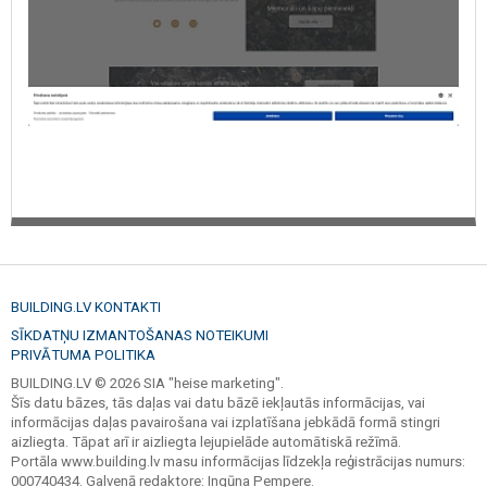
BUILDING.LV KONTAKTI
SĪKDATŅU IZMANTOŠANAS NOTEIKUMI
PRIVĀTUMA POLITIKA
BUILDING.LV © 2026 SIA "heise marketing".
Šīs datu bāzes, tās daļas vai datu bāzē iekļautās informācijas, vai
informācijas daļas pavairošana vai izplatīšana jebkādā formā stingri
aizliegta. Tāpat arī ir aizliegta lejupielāde automātiskā režīmā.
Portāla www.building.lv masu informācijas līdzekļa reģistrācijas numurs:
000740434. Galvenā redaktore: Ingūna Pempere.