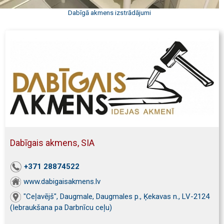
Dabīgā akmens izstrādājumi
Dabīgais akmens, SIA
+371 28874522
www.dabigaisakmens.lv
"Ceļavējš", Daugmale, Daugmales p., Ķekavas n., LV-2124
(Iebraukšana pa Darbnīcu ceļu)