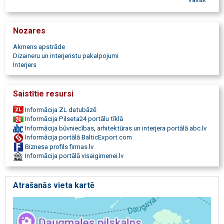
restaurācijas, akmens montāža, laukakmens, dolomīts, šūnakmens,
skulptūras, akmens kopšana, akmens palodzes, marmora
palodzes,
Nozares
granīta palodzes, akmens mēbeles, akmens plaukti, marmora
vannasistaba,
Akmens apstrāde
akmens galdi, granīta galdi, akmens trepes, mozaīkas montāža,
Dizaineru un interjeristu pakalpojumi
marmora ornamenti, mozaīkas montāža, marmora piegāde, granīta
Interjers
piegāde,
kapu pieminekļi, kapu apmales, kapu sētiņas, laukakmens
pieminekļi,
Saistītie resursi
gravējums, kapu labiekārtošana, gravēšana, portretu gravēšana,
zviedru melnais granīts, zviedru granīta pieminekļi, auroras
Informācija ZL datubāzē
pieminekļi,
Informācija Pilseta24 portālu tīklā
kapu restaurācija, brāļu kapu restaurācija, akmens plāksnes,
Informācija būvniecības, arhitektūras un interjera portālā abc.lv
plāksnītes, memoriāli, individuālie pieminekļi, ekskluzīvie pieminekļi,
Informācija portālā BalticExport.com
kapu kopšana.
Biznesa profils firmas.lv
Informācija portālā visaigimenei.lv
Atrašanās vieta kartē