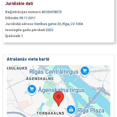
Juridiskie dati
Reģistrācijas numurs
40103478573
Dibināts
09.11.2011
Juridiskā adrese
Vienības gatve 20, Rīga, LV-1004
Iesniegtie gada pārskati
2025
Īpašnieki
1
Atrašanās vieta kartē