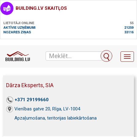
BUILDING.LV SKAITĻOS
LIETOTĀJI ONLINE
55
AKTĪVIE UZŅĒMUMI
21259
NOZARES ZIŅAS
33116
Toggl
naviga
Dārza Eksperts, SIA
+371 29199660
Vienības gatve 20, Rīga, LV-1004
Apzaļumošana, teritorijas labiekārtošana