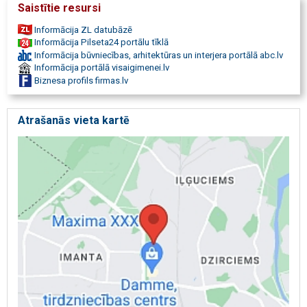
Saistītie resursi
zivtiņas, akvāriji, suņu un kaķu barība, preces grauzējiem, siksniņas,
pavadas, blusu siksniņas, rotaļlietas dzīvniekiem, dzīvnieku mājiņas,
Informācija ZL datubāzē
dzīvnieku kopšanas līdzekļi, kaķu smiltiņas
Informācija Pilseta24 portālu tīklā
Informācija būvniecības, arhitektūras un interjera portālā abc.lv
Informācija portālā visaigimenei.lv
Biznesa profils firmas.lv
Atrašanās vieta kartē