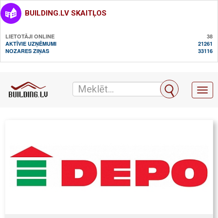
BUILDING.LV SKAITĻOS
LIETOTĀJI ONLINE
38
AKTĪVIE UZŅĒMUMI
21261
NOZARES ZIŅAS
33116
Toggl
naviga