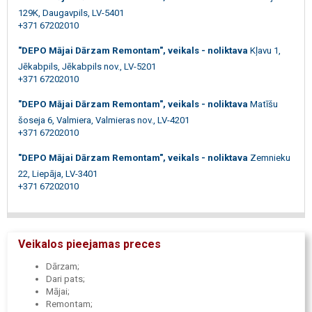
129K, Daugavpils, LV-5401
+371 67202010
"DEPO Mājai Dārzam Remontam", veikals - noliktava
Kļavu 1,
Jēkabpils, Jēkabpils nov., LV-5201
+371 67202010
"DEPO Mājai Dārzam Remontam", veikals - noliktava
Matīšu
šoseja 6, Valmiera, Valmieras nov., LV-4201
+371 67202010
"DEPO Mājai Dārzam Remontam", veikals - noliktava
Zemnieku
22, Liepāja, LV-3401
+371 67202010
Veikalos pieejamas preces
Dārzam;
Dari pats;
Mājai;
Remontam;