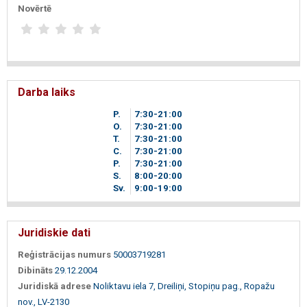
Novērtē
Darba laiks
P.
7
30
-21
00
O.
7
30
-21
00
T.
7
30
-21
00
C.
7
30
-21
00
P.
7
30
-21
00
S.
8
00
-20
00
Sv.
9
00
-19
00
Juridiskie dati
Reģistrācijas numurs
50003719281
Dibināts
29.12.2004
Juridiskā adrese
Noliktavu iela 7, Dreiliņi, Stopiņu pag., Ropažu
nov., LV-2130