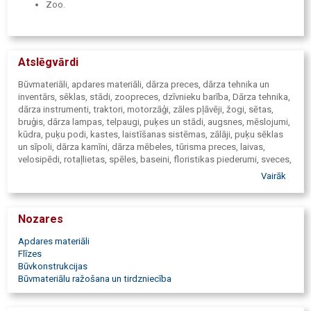
Zoo.
Atslēgvārdi
Būvmateriāli, apdares materiāli, dārza preces, dārza tehnika un
inventārs, sēklas, stādi, zoopreces, dzīvnieku barība, Dārza tehnika,
dārza instrumenti, traktori, motorzāģi, zāles pļāvēji, žogi, sētas,
bruģis, dārza lampas, telpaugi, puķes un stādi, augsnes, mēslojumi,
kūdra, puķu podi, kastes, laistīšanas sistēmas, zālāji, puķu sēklas
un sīpoli, dārza kamīni, dārza mēbeles, tūrisma preces, laivas,
velosipēdi, rotaļlietas, spēles, baseini, floristikas piederumi, sveces,
auto, Mēbeļu plāksnes, plaukti, plauktu sistēmas, bīdāmās durvju
Vairāk
sistēmas, mēbeļu furnitūra, vītņu kāpnes, bēniņu kāpnes,
mākslinieku piederumi, mākslinieku krāsas, molberti, otas, Lampas,
santehnika, vannas istabas mēbeles, grīdas segumi, paklāji, mēbeļu
Nozares
materiāli, virtuves mēbeles, sadzīves tehnika, seifi, saimniecības
preces, aizkari, aizkaru stangas, žalūzijas, gleznu reprodukcijas,
Apdares materiāli
dekori, gleznu un foto rāmji, gravēšana metālā, medaljoni,
Flīzes
plāksnītes, auto piederumi, riepas, Būvmateriāli, kokmateriāli,
Būvkonstrukcijas
stiprinājumi, apkure, ventilācija, kokapstrādes darba galdi un
Būvmateriālu ražošana un tirdzniecība
instrumenti, metālapstrādes darbgaldi, elektroinstrumenti,
darbarīki, durvis, lamināts, parkets, flīzes, krāsas, tapetes, darba
apģērbi, Zoo preces, kanārijputniņi, papagaiļi, kāmīši, šinšillas,