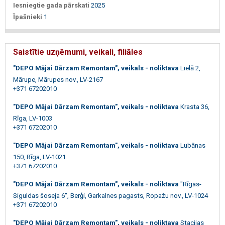
Iesniegtie gada pārskati
2025
Īpašnieki
1
Saistītie uzņēmumi, veikali, filiāles
"DEPO Mājai Dārzam Remontam", veikals - noliktava
Lielā 2,
Mārupe, Mārupes nov., LV-2167
+371 67202010
"DEPO Mājai Dārzam Remontam", veikals - noliktava
Krasta 36,
Rīga, LV-1003
+371 67202010
"DEPO Mājai Dārzam Remontam", veikals - noliktava
Lubānas
150, Rīga, LV-1021
+371 67202010
"DEPO Mājai Dārzam Remontam", veikals - noliktava
"Rīgas-
Siguldas šoseja 6", Berģi, Garkalnes pagasts, Ropažu nov., LV-1024
+371 67202010
"DEPO Mājai Dārzam Remontam", veikals - noliktava
Stacijas